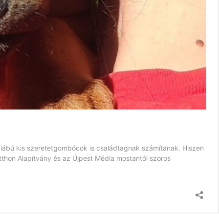
ylábú kis szeretetgombócok is családtagnak számítanak. Hiszen
otthon Alapítvány és az Újpest Média mostantól szoros