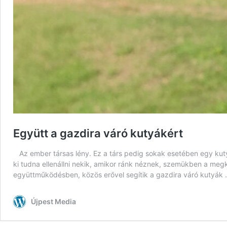
Együtt a gazdira váró kutyákért
Az ember társas lény. Ez a társ pedig sokak esetében egy kuty
ki tudna ellenállni nekik, amikor ránk néznek, szemükben a megk
együttműködésben, közös erővel segítik a gazdira váró kutyák
Újpest Media