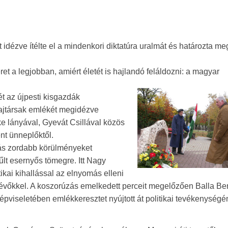
 idézve ítélte el a mindenkori diktatúra uralmát és határozta me
et a legjobban, amiért életét is hajlandó feláldozni: a magyar
t az újpesti kisgazdák
bajtársak emlékét megidézve
e lányával, Gyevát Csillával közös
ent ünneplőktől.
úzás zordabb körülményeket
lt esernyős tömegre. Itt Nagy
ikai kihallással az elnyomás elleni
lévőkkel. A koszorúzás emelkedett perceit megelőzően Balla Be
épviseletében emlékkeresztet nyújtott át politikai tevékenység