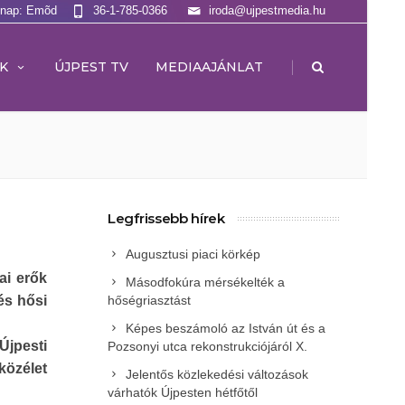
lnap: Emõd
36-1-785-0366
iroda@ujpestmedia.hu
|
K
ÚJPEST TV
MEDIAAJÁNLAT
Legfrissebb hírek
Augusztusi piaci körkép
ai erők
Másodfokúra mérsékelték a
és hősi
hőségriasztást
Képes beszámoló az István út és a
Újpesti
Pozsonyi utca rekonstrukciójáról X.
közélet
Jelentős közlekedési változások
várhatók Újpesten hétfőtől