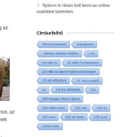
Nyáron is résen kell lenni az online
csalókkal szemben
g az
Címkefelhő
'56-os forradalom
(V)észjelzés
- Rálátás Kiállítás Kiállítás
1 év
10 millió fa
10 millió Fa Alapítvány
10 millió fa Újpest-Káposztásmegyer
12-es villamos
13. havi nyugdíj
14-es villamos
14
100
100 Hangos Mese Újpest
100 milliós keret
100 nap
100 év
nce, az
121-es busz
100 éves
135 éves
ének
10000 forint