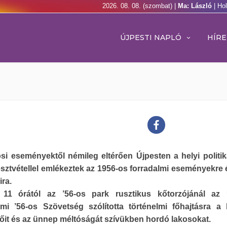
2026. 08. 08. (szombat) |
Ma: László
| Ho
ÚJPESTI NAPLÓ
HÍRE
si eseményektől némileg eltérően Újpesten a helyi politik
sztvétellel emlékeztek az 1956-os forradalmi eseményekre 
ira.
t 11 órától az ’56-os park rusztikus kőtorzójánál az 
lmi ’56-os Szövetség szólította történelmi főhajtásra a 
őit és az ünnep méltóságát szívükben hordó lakosokat.