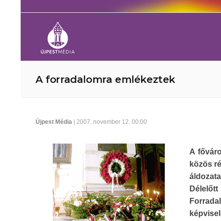
A forradalomra emlékeztek
Újpest Média
| 2007. november 12. 00:00
A főváro
közös ré
áldozata
Délelőt
Forrada
képvisel