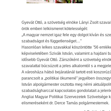
Gyevát Ottó, a szövetség elnöke Lányi Zsolt szavait
örök emberi lelkiismeret kötelességét:
„A magyar nemzet igaz fele egy dolgot kíván és szer
szabadságot és függetlenséget…”
Hasonlóan lelkes szavakkal köszöntötte ’56 emléké
képviseletében Szivák István, valamint a hajdani 
idősebb Gyevát Ottó. Zárszóként a szövetség elnök
szavalattal búcsúzott a jeles alkalomtól s a megjel
A városháza hátsó bejáratánál tartott esti koszor
parancsolt a „politikai ökumené” jegyében összegyű
István alpolgármester osztotta meg némi aktuálpolit
szabadságharccal kapcsolatos gondolatait a jelen
Angliai Magyar Politikai Szervezetek Szövetsége k
elismeréseként dr. Derce Tamás polgármesternek.