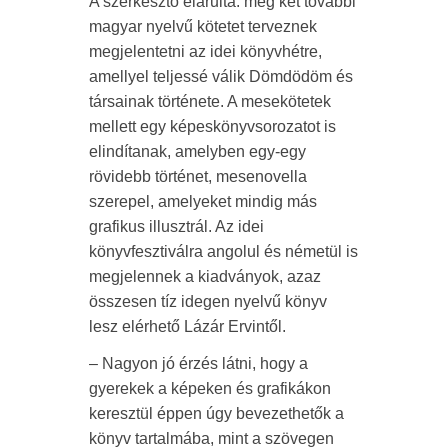
A szerkesztő elárulta: még két további
magyar nyelvű kötetet terveznek
megjelentetni az idei könyvhétre,
amellyel teljessé válik Dömdödöm és
társainak története. A mesekötetek
mellett egy képeskönyvsorozatot is
elindítanak, amelyben egy-egy
rövidebb történet, mesenovella
szerepel, amelyeket mindig más
grafikus illusztrál. Az idei
könyvfesztiválra angolul és németül is
megjelennek a kiadványok, azaz
összesen tíz idegen nyelvű könyv
lesz elérhető Lázár Ervintől.
– Nagyon jó érzés látni, hogy a
gyerekek a képeken és grafikákon
keresztül éppen úgy bevezethetők a
könyv tartalmába, mint a szövegen