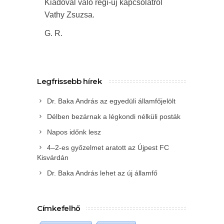
Kiadóval való régi-új kapcsolatról
Vathy Zsuzsa.
G. R.
Legfrissebb hírek
Dr. Baka András az egyedüli államfőjelölt
Délben bezárnak a légkondi nélküli posták
Napos időnk lesz
4–2-es győzelmet aratott az Újpest FC
Kisvárdán
Dr. Baka András lehet az új államfő
Címkefelhő