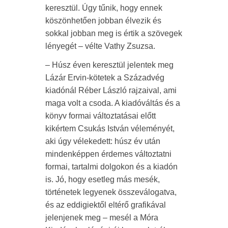
keresztül. Úgy tűnik, hogy ennek
köszönhetően jobban élvezik és
sokkal jobban meg is értik a szövegek
lényegét – vélte Vathy Zsuzsa.
– Húsz éven keresztül jelentek meg
Lázár Ervin-kötetek a Századvég
kiadónál Réber László rajzaival, ami
maga volt a csoda. A kiadóváltás és a
könyv formai változtatásai előtt
kikértem Csukás István véleményét,
aki úgy vélekedett: húsz év után
mindenképpen érdemes változtatni
formai, tartalmi dolgokon és a kiadón
is. Jó, hogy esetleg más mesék,
történetek legyenek összeválogatva,
és az eddigiektől eltérő grafikával
jelenjenek meg – mesél a Móra