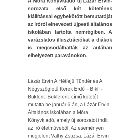
A Móra Könyvkiadó új Lázár Ervin-
sorozata első két kötetének
kiállítással egybekötött bemutatóját
az íróról elnevezett újpesti általános
iskolában tartotta nemrégiben. A
varázslatos illusztrációkat a diákok
is megcsodálhatták az aulában
elhelyezett paravánokon.
Lázár Ervin A Hétfejű Tündér és A
Négyszögletű Kerek Erdő – Bikfi -
Bukfenc-Bukferenc című kötetét
mutatta be január 6-án, a Lázár Ervin
Általános Iskolában a Móra
Könyvkiadó, amely új sorozatot indít
az író életművéből. Az eseményen
megjelent Vathy Zsuzsa, Lázár Ervin