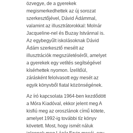
özvegye, de a gyerekek
megismerkedhettek az új sorozat
szerkesztőjével, Dávid Ádámmal,
valamint az illusztrátorokkal: Molnár
Jacqueline-nel és Buzay Istvánnal is.
Az egybegyűlt iskolásoknak Dávid
Ádám szerkesztő mesélt az
illusztrációk megszületéséről, amelyet
a gyerekek egy vetítés segítségével
kísérhettek nyomon. Ízelítőül,
zárásként felolvasott egy mesét az
egyik könyvből fiatal közönségének.
Az író kapcsolata 1964-ben kezdődött
a Móra Kiadóval, ekkor jelent meg A
kisfiú meg az oroszlánok című kötete,
amelyet 1992-ig további tíz könyv
követett. Most, hogy ismét náluk