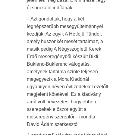
jelennek meg Lázár Ervin meséi, egy
új sorozatot indítanak.
– Azt gondoltuk, hogy a két
legnépszerűbb mesegyűjteménnyel
kezdjük. Az egyik A Hétfejű Tündér,
amely huszonkét mesét tartalmaz, a
másik pedig A Négyszögletű Kerek
Erdő meseregényből készült Bikfi -
Bukfenc-Bukferenc válogatás,
amelynek tartalma szinte teljesen
megegyezik a Móra Kiadónál
ugyanilyen néven évtizedekkel ezelőtt
megjelent kötetével. Ez a kiadvány
arról volt nevezetes, hogy ebben
szerepeltek először együtt a
meseregény szereplői – mondta
Dávid Ádám szerkesztő.