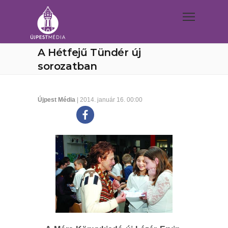
A Hétfejű Tündér új
sorozatban
Újpest Média
| 2014. január 16. 00:00