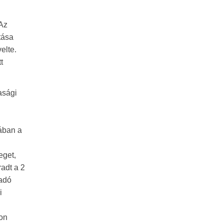
 Az
tása
elte.
t
asági
jában a
eget,
adt a 2
nadó
i
zon