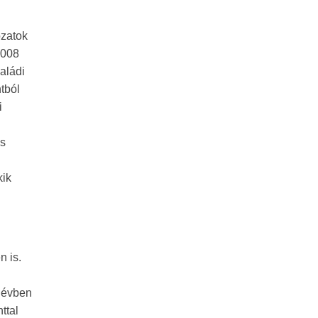
ozatok
2008
aládi
tból
i
is
kik
n is.
n
m évben
ttal