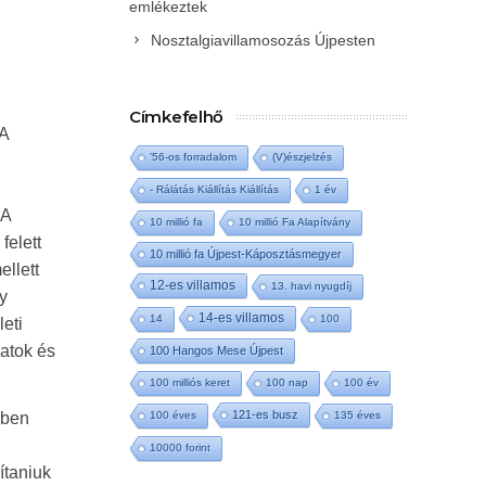
emlékeztek
Nosztalgiavillamosozás Újpesten
Címkefelhő
 A
'56-os forradalom
(V)észjelzés
- Rálátás Kiállítás Kiállítás
1 év
 A
10 millió fa
10 millió Fa Alapítvány
felett
10 millió fa Újpest-Káposztásmegyer
ellett
12-es villamos
13. havi nyugdíj
y
14-es villamos
14
100
eti
datok és
100 Hangos Mese Újpest
100 milliós keret
100 nap
100 év
121-es busz
100 éves
135 éves
lben
10000 forint
ítaniuk