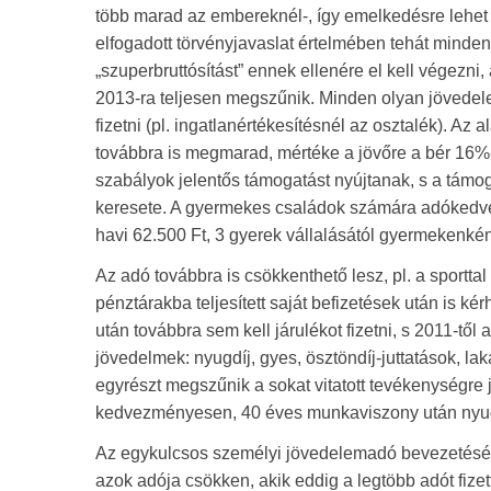
több marad az embereknél-, így emelkedésre lehet s
elfogadott törvényjavaslat értelmében tehát mind
„szuperbruttósítást” ennek ellenére el kell végezni
2013-ra teljesen megszűnik. Minden olyan jövedel
fizetni (pl. ingatlanértékesítésnél az osztalék). 
továbbra is megmarad, mértéke a jövőre a bér 16%-
szabályok jelentős támogatást nyújtanak, s a támo
keresete. A gyermekes családok számára adókedve
havi 62.500 Ft, 3 gyerek vállalásától gyermekenké
Az adó továbbra is csökkenthető lesz, pl. a sportt
pénztárakba teljesített saját befizetések után is k
után továbbra sem kell járulékot fizetni, s 2011-t
jövedelmek: nyugdíj, gyes, ösztöndíj-juttatások, l
egyrészt megszűnik a sokat vitatott tevékenységre 
kedvezményesen, 40 éves munkaviszony után nyu
Az egykulcsos személyi jövedelemadó bevezetésév
azok adója csökken, akik eddig a legtöbb adót fiz