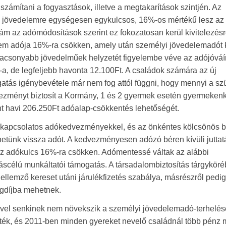
zámítani a fogyasztások, illetve a megtakarítások szintjén. Az
en jövedelemre egységesen egykulcsos, 16%-os mértékű lesz az 
, ám az adómódosítások szerint ez fokozatosan kerül kivitelezésr
em adója 16%-ra csökken, amely után személyi jövedelemadót k
Az alacsonyabb jövedelműek helyzetét figyelembe véve az adójóváí
a, de legfeljebb havonta 12.100Ft. A családok számára az új
gatás igénybevétele már nem fog attól függni, hogy mennyi a sz
zményt biztosít a Kormány, 1 és 2 gyermek esetén gyermeken
nt havi 206.250Ft adóalap-csökkentés lehetőségét.
al kapcsolatos adókedvezményekkel, és az önkéntes kölcsönös bi
érhetünk vissza adót. A kedvezményesen adózó béren kívüli jutta
ől az adókulcs 16%-ra csökken. Adómentessé váltak az alábbi
akáscélú munkáltatói támogatás. A társadalombiztosítás tárgykör
jellemző kereset utáni járulékfizetés szabálya, másrészről pedi
gdíjba mehetnek.
el senkinek nem növekszik a személyi jövedelemadó-terhelése
ették, és 2011-ben minden gyereket nevelő családnál több pénz 