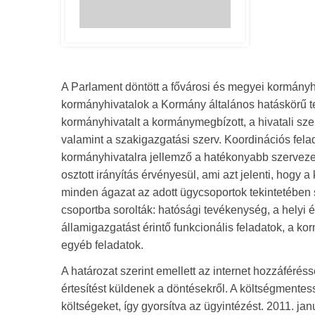
A Parlament döntött a fővárosi és megyei kormányhivat
kormányhivatalok a Kormány általános hatáskörű terü
kormányhivatalt a kormánymegbízott, a hivatali szer
valamint a szakigazgatási szerv. Koordinációs felad
kormányhivatalra jellemző a hatékonyabb szervezeti s
osztott irányítás érvényesül, ami azt jelenti, hogy 
minden ágazat az adott ügycsoportok tekintetében s
csoportba sorolták: hatósági tevékenység, a helyi 
államigazgatást érintő funkcionális feladatok, a ko
egyéb feladatok.
A határozat szerint emellett az internet hozzáféré
értesítést küldenek a döntésekről. A költségmentess
költségeket, így gyorsítva az ügyintézést. 2011. ja