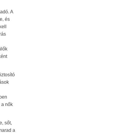
adó. A
e, és
ell
rás
ülők
ként
ztosító
tások
ében
g a nők
, sőt,
marad a