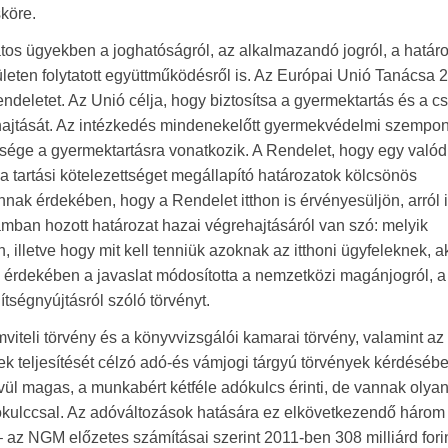
köre.
tos ügyekben a joghatóságról, az alkalmazandó jogról, a határ
rületen folytatott együttműködésről is. Az Európai Unió Tanácsa 
ndeletet. Az Unió célja, hogy biztosítsa a gyermektartás és a cs
hajtását. Az intézkedés mindenekelőtt gyermekvédelmi szempon
bsége a gyermektartásra vonatkozik. A Rendelet, hogy egy valód
i a tartási kötelezettséget megállapító határozatok kölcsönös
nnak érdekében, hogy a Rendelet itthon is érvényesüljön, arról 
amban hozott határozat hazai végrehajtásáról van szó: melyik
 illetve hogy mit kell tenniük azoknak az itthoni ügyfeleknek, a
k érdekében a javaslat módosította a nemzetközi magánjogról, a
gítségnyújtásról szóló törvényt.
viteli törvény és a könyvvizsgálói kamarai törvény, valamint az
k teljesítését célzó adó-és vámjogi tárgyú törvények kérdésébe
vül magas, a munkabért kétféle adókulcs érinti, de vannak olya
ókulccsal. Az adóváltozások hatására ez elkövetkezendő háro
 az NGM előzetes számításai szerint 2011-ben 308 milliárd forin