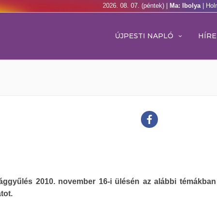
2026. 08. 07. (péntek) |
Ma: Ibolya
| Hol
ÚJPESTI NAPLÓ
HÍRE
ággyűlés 2010. november 16-i ülésén az alábbi témákban
tot.