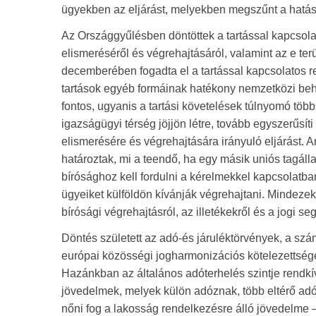
ügyekben az eljárást, melyekben megszűnt a hatás
Az Országgyűlésben döntöttek a tartással kapcsola
elismeréséről és végrehajtásáról, valamint az e te
decemberében fogadta el a tartással kapcsolatos re
tartások egyéb formáinak hatékony nemzetközi be
fontos, ugyanis a tartási követelések túlnyomó töb
igazságügyi térség jöjjön létre, tovább egyszerűsít
elismerésére és végrehajtására irányuló eljárást. A
határoztak, mi a teendő, ha egy másik uniós tagáll
bírósághoz kell fordulni a kérelmekkel kapcsolatban,
ügyeiket külföldön kívánják végrehajtani. Mindeze
bírósági végrehajtásról, az illetékekről és a jogi se
Döntés született az adó-és járuléktörvények, a szám
európai közösségi jogharmonizációs kötelezettsége
Hazánkban az általános adóterhelés szintje rendkí
jövedelmek, melyek külön adóznak, több eltérő ad
nőni fog a lakosság rendelkezésre álló jövedelme –