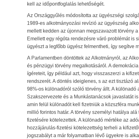
kell az időpontfoglalás lehetőségét.
Az Országgyűlés módosította az ügyészségi szolgál
1989-es alkotmányozási revízió az ügyészség alkot
mellett kedden az újonnan megszavazott törvény a l
Emellett egy régóta rendezésre váró problémát is s
ügyészt a legfőbb ügyész felmentheti, így segítve 
A Parlamentben döntöttek az Alkotmányról, az Alk
és pénzügyi törvény megalkotásáról. A demokrácia e
ígéreteit, így például azt, hogy visszaszerzi a kifiz
rendszerét. A döntés ideiglenes, s az ezt tisztázó 
98%-os különadóról szóló törvény állt. A különadó
Szakszervezete és a Munkástanácsok javaslatát is f
amin felül különadót kell fizetniük a közszféra mu
millió forintos határ. A törvény személyi hatálya
fizetésére kötelezettek. A különadó mértéke az a
hozzájárulás-fizetési kötelezettség terheli a kifizetőt
jogszabályt a már folyamatban lévő ügyekre is alk