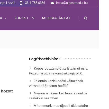
nap: László
36-1-785-0366
iroda@ujpestmedia.hu
|
K
ÚJPEST TV
MEDIAAJÁNLAT
Legfrissebb hírek
Képes beszámoló az István út és a
Pozsonyi utca rekonstrukciójáról X.
Jelentős közlekedési változások
várhatók Újpesten hétfőtől
 hozott
Nyáron is résen kell lenni az online
csalókkal szemben
A kommunizmus újpesti áldozataira