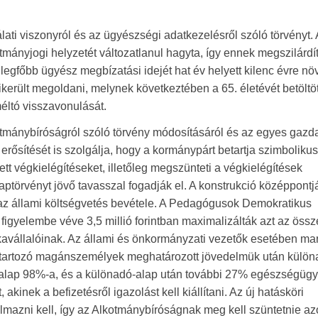
ati viszonyról és az ügyészségi adatkezelésről szóló törvényt.
mányjogi helyzetét változatlanul hagyta, így ennek megszilárdí
egfőbb ügyész megbízatási idejét hat év helyett kilenc évre növ
ikerült megoldani, melynek következtében a 65. életévét betöltöt
méltó visszavonulását.
otmánybíróságról szóló törvény módosításáról és az egyes gazd
rősítését is szolgálja, hogy a kormánypárt betartja szimbolikus
etett végkielégítéseket, illetőleg megszünteti a végkielégítések
alaptörvényt jövő tavasszal fogadják el. A konstrukció középpont
 az állami költségvetés bevétele. A Pedagógusok Demokratikus
igyelembe véve 3,5 millió forintban maximalizálták azt az össz
nkavállalóinak. Az állami és önkormányzati vezetők esetében mar
 alá tartozó magánszemélyek meghatározott jövedelmük után külö
dóalap 98%-a, és a különadó-alap után további 27% egészségügy
, akinek a befizetésről igazolást kell kiállítani. Az új hatásköri
almazni kell, így az Alkotmánybíróságnak meg kell szüntetnie a