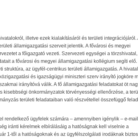
alokról, illetve ezek kialakításáról és területi integrációjáról.
leti államigazgatási szerveit jelentik. A fővárosi és megyei
vezetet a főigazgató vezeti. Szervezeti egységei a törzshivatal,
atait a fővárosi és megyei államigazgatási kollégium segíti elő.
truktúra, az ügyfél-centrikus területi államigazgatás. A hivatal 
a közigazgatási és igazságügyi miniszteri szerv irányító jogköre m
zakmai irányítóvá válik. A fő államigazgatási feladatokat öt nag
és kisebbségi önkormányzatok törvényességi ellenőrzése, a terül
rmányzás területi feladataiban való részvétellel összefüggő fela
ssel rendelkező ügyfelek számára – amennyiben igénylik – e-mai
ég iránti kérelmek elbírálásáig a hatóságnak kell viselnie a
nuár 1-től a hatóságoknak és az ügyfélszolgálati irodáknak biztos