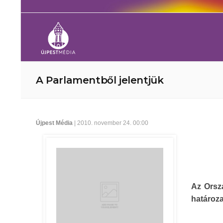
A Parlamentből jelentjük
Újpest Média
| 2010. november 24. 00:00
Az Orsz
határoza