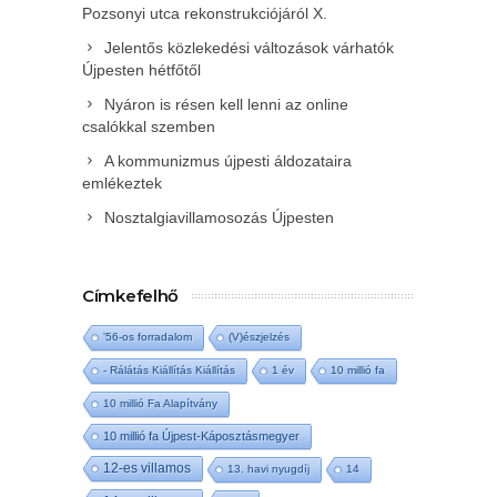
Pozsonyi utca rekonstrukciójáról X.
Jelentős közlekedési változások várhatók
Újpesten hétfőtől
Nyáron is résen kell lenni az online
csalókkal szemben
A kommunizmus újpesti áldozataira
emlékeztek
Nosztalgiavillamosozás Újpesten
Címkefelhő
'56-os forradalom
(V)észjelzés
- Rálátás Kiállítás Kiállítás
1 év
10 millió fa
10 millió Fa Alapítvány
10 millió fa Újpest-Káposztásmegyer
12-es villamos
13. havi nyugdíj
14