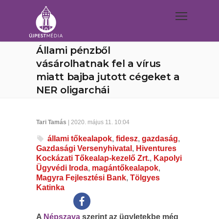
Állami pénzből
vásárolhatnak fel a vírus
miatt bajba jutott cégeket a
NER oligarchái
Tari Tamás
| 2020. május 11. 10:04
állami tőkealapok
,
fidesz
,
gazdaság
,
Gazdasági Versenyhivatal
,
Hiventures
Kockázati Tőkealap-kezelő Zrt.
,
Kapolyi
Ügyvédi Iroda
,
magántőkealapok
,
Magyra Fejlesztési Bank
,
Tölgyes
Katinka
A
Népszava
szerint az ügyletekbe még