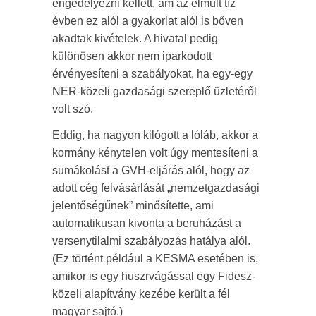
engedélyezni kellett, ám az elmúlt tíz
évben ez alól a gyakorlat alól is bőven
akadtak kivételek. A hivatal pedig
különösen akkor nem iparkodott
érvényesíteni a szabályokat, ha egy-egy
NER-közeli gazdasági szereplő üzletéről
volt szó.
Eddig, ha nagyon kilógott a lóláb, akkor a
kormány kénytelen volt úgy mentesíteni a
sumákolást a GVH-eljárás alól, hogy az
adott cég felvásárlását „nemzetgazdasági
jelentőségűnek” minősítette, ami
automatikusan kivonta a beruházást a
versenytilalmi szabályozás hatálya alól.
(Ez történt például a KESMA esetében is,
amikor is egy huszrvágással egy Fidesz-
közeli alapítvány kezébe került a fél
magyar sajtó.)