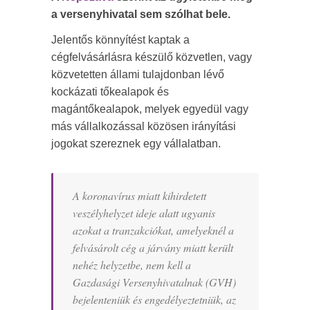
a versenyhivatal sem szólhat bele.
Jelentős könnyítést kaptak a
cégfelvásárlásra készülő közvetlen, vagy
közvetetten állami tulajdonban lévő
kockázati tőkealapok és
magántőkealapok, melyek egyedül vagy
más vállalkozással közösen irányítási
jogokat szereznek egy vállalatban.
A koronavírus miatt kihirdetett
veszélyhelyzet ideje alatt ugyanis
azokat a tranzakciókat, amelyeknél a
felvásárolt cég a járvány miatt került
nehéz helyzetbe, nem kell a
Gazdasági Versenyhivatalnak (GVH)
bejelenteniük és engedélyeztetniük, az