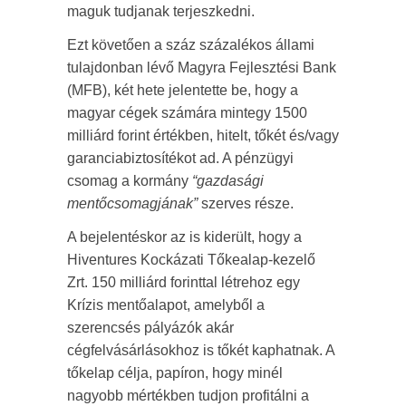
maguk tudjanak terjeszkedni.
Ezt követően a száz százalékos állami
tulajdonban lévő Magyra Fejlesztési Bank
(MFB), két hete jelentette be, hogy a
magyar cégek számára mintegy 1500
milliárd forint értékben, hitelt, tőkét és/vagy
garanciabiztosítékot ad. A pénzügyi
csomag a kormány
“gazdasági
mentőcsomagjának”
szerves része.
A bejelentéskor az is kiderült, hogy a
Hiventures Kockázati Tőkealap-kezelő
Zrt. 150 milliárd forinttal létrehoz egy
Krízis mentőalapot, amelyből a
szerencsés pályázók akár
cégfelvásárlásokhoz is tőkét kaphatnak. A
tőkelap célja, papíron, hogy minél
nagyobb mértékben tudjon profitálni a