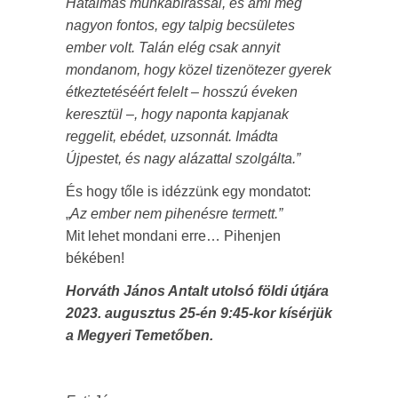
Hatalmas munkabírással, és ami még
nagyon fontos, egy talpig becsületes
ember volt. Talán elég csak annyit
mondanom, hogy közel tizenötezer gyerek
étkeztetéséért felelt – hosszú éveken
keresztül –, hogy naponta kapjanak
reggelit, ebédet, uzsonnát. Imádta
Újpestet, és nagy alázattal szolgálta.”
És hogy tőle is idézzünk egy mondatot:
„
Az ember nem pihenésre termett.”
Mit lehet mondani erre… Pihenjen
békében!
Horváth János Antalt utolsó földi útjára
2023. augusztus 25-én 9:45-kor kísérjük
a Megyeri Temetőben.