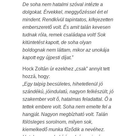
De soha nem hatalmi szóval intézte a
dolgokat. Érvekkel, meggyőzéssel ért el
mindent. Rendkívül tapintatos, kifejezetten
emberszerető volt. És amit talán kevesen
tudnak róla, remek családapa volt! Sok
kitüntetést kapott, de soha olyan
boldognak nem láttam, mikor az unokája
kapott egy újpesti díjat.”
Hock Zoltán úr ezekhez „csak” annyit tett
hozzá, hogy:
„Egy talpig becsületes, hihetetlenül jó
szándékú, jóindulatú, nagyon felkészült, jó
szakember volt ő, hatalmas feladattal. Ő a
tettek embere volt. Soha nem emelte fel a
hangját. Nagyon megbízható volt. Talán
fölösleges sorolnom, milyen sok,
kiemelkedő munka fűződik a nevéhez.