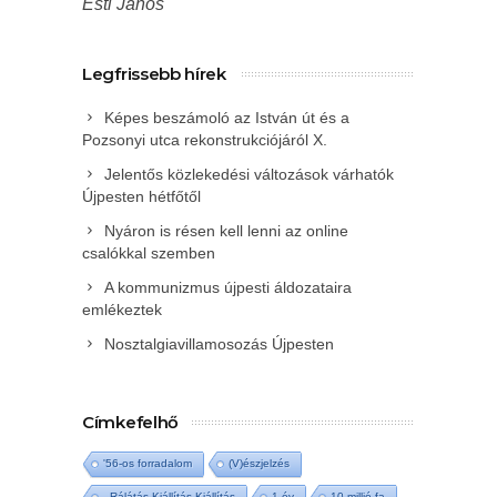
Esti János
Legfrissebb hírek
Képes beszámoló az István út és a
Pozsonyi utca rekonstrukciójáról X.
Jelentős közlekedési változások várhatók
Újpesten hétfőtől
Nyáron is résen kell lenni az online
csalókkal szemben
A kommunizmus újpesti áldozataira
emlékeztek
Nosztalgiavillamosozás Újpesten
Címkefelhő
'56-os forradalom
(V)észjelzés
- Rálátás Kiállítás Kiállítás
1 év
10 millió fa