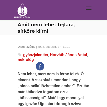
Amit nem lehet fejfára,
sírkőre kiírni
Újpest Média
| 2023. augusztus 4. 11:01
gyászjelentés
,
Horváth János Antal
,
nekrológ
Nem lehet, mert nem is férne fel rá. Ő
elment. Azt szokták mondani, hogy
„nincs nélkülözhetetlen ember”. Ezután
már kétkedve fogadom ezt a
„bölcsességet”. Mától egy mosollyal,
egy igazán Újpestért dobogó szívvel