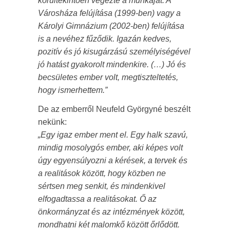
körültekintően végezte a munkáját. A
Városháza felújítása (1999-ben) vagy a
Károlyi Gimnázium (2002-ben) felújítása
is a nevéhez fűződik. Igazán kedves,
pozitív és jó kisugárzású személyiségével
jó hatást gyakorolt mindenkire. (…) Jó és
becsületes ember volt, megtiszteltetés,
hogy ismerhettem.”
De az emberről Neufeld Györgyné beszélt
nekünk:
„Egy igaz ember ment el. Egy halk szavú,
mindig mosolygós ember, aki képes volt
úgy egyensúlyozni a kérések, a tervek és
a realitások között, hogy közben ne
sértsen meg senkit, és mindenkivel
elfogadtassa a realitásokat. Ő az
önkormányzat és az intézmények között,
mondhatni két malomkő között őrlődött.