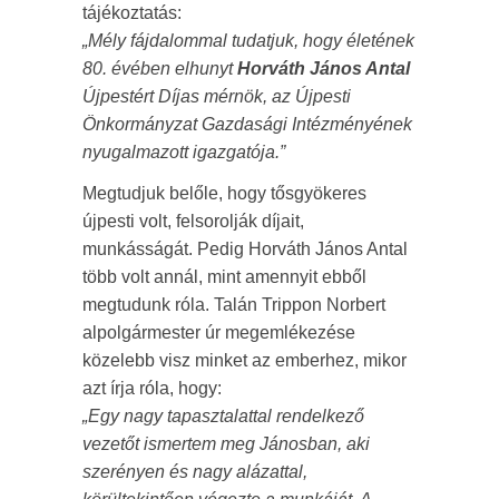
tájékoztatás:
„Mély fájdalommal tudatjuk, hogy életének
80. évében elhunyt
Horváth János Antal
Újpestért Díjas mérnök, az Újpesti
Önkormányzat Gazdasági Intézményének
nyugalmazott igazgatója.”
Megtudjuk belőle, hogy tősgyökeres
újpesti volt, felsorolják díjait,
munkásságát. Pedig Horváth János Antal
több volt annál, mint amennyit ebből
megtudunk róla. Talán Trippon Norbert
alpolgármester úr megemlékezése
közelebb visz minket az emberhez, mikor
azt írja róla, hogy:
„Egy nagy tapasztalattal rendelkező
vezetőt ismertem meg Jánosban, aki
szerényen és nagy alázattal,