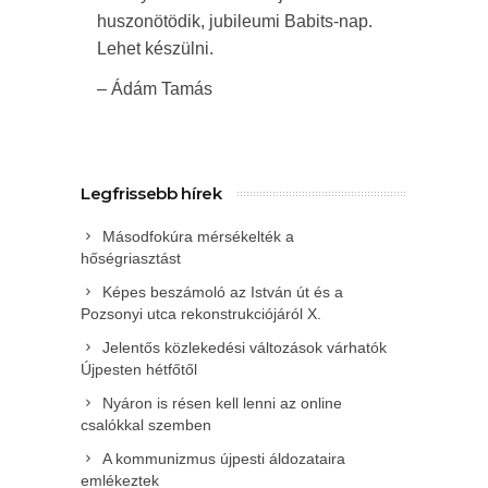
huszonötödik, jubileumi Babits-nap.
Lehet készülni.
– Ádám Tamás
Legfrissebb hírek
Másodfokúra mérsékelték a
hőségriasztást
Képes beszámoló az István út és a
Pozsonyi utca rekonstrukciójáról X.
Jelentős közlekedési változások várhatók
Újpesten hétfőtől
Nyáron is résen kell lenni az online
csalókkal szemben
A kommunizmus újpesti áldozataira
emlékeztek