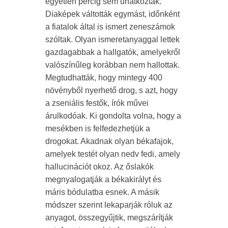
egyetlen percig sem unatkoztak.
Diaképek váltották egymást, időnként
a fiatalok által is ismert zeneszámok
szóltak. Olyan ismeretanyaggal lettek
gazdagabbak a hallgatók, amelyekről
valószínűleg korábban nem hallottak.
Megtudhatták, hogy mintegy 400
növényből nyerhető drog, s azt, hogy
a zseniális festők, írók művei
árulkodóak. Ki gondolta volna, hogy a
mesékben is felfedezhetjük a
drogokat. Akadnak olyan békafajok,
amelyek testét olyan nedv fedi, amely
hallucinációt okoz. Az őslakók
megnyalogatják a békakirályt és
máris bódulatba esnek. A másik
módszer szerint lekaparják róluk az
anyagot, összegyűjtik, megszárítják