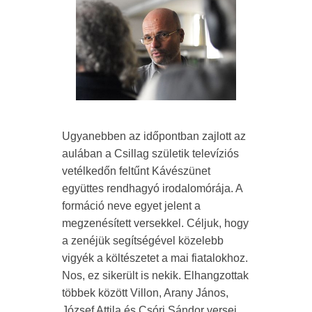
Ugyanebben az időpontban zajlott az
aulában a Csillag születik televíziós
vetélkedőn feltűnt Kávészünet
együttes rendhagyó irodalomórája. A
formáció neve egyet jelent a
megzenésített versekkel. Céljuk, hogy
a zenéjük segítségével közelebb
vigyék a költészetet a mai fiatalokhoz.
Nos, ez sikerült is nekik. Elhangzottak
többek között Villon, Arany János,
József Attila és Csóri Sándor versei.