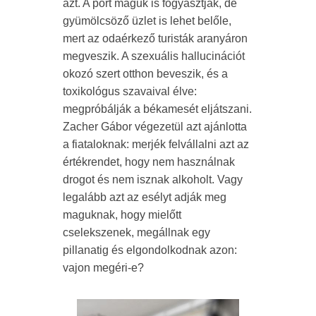
azt. A port maguk is fogyasztják, de
gyümölcsöző üzlet is lehet belőle,
mert az odaérkező turisták aranyáron
megveszik. A szexuális hallucinációt
okozó szert otthon beveszik, és a
toxikológus szavaival élve:
megpróbálják a békamesét eljátszani.
Zacher Gábor végezetül azt ajánlotta
a fiataloknak: merjék felvállalni azt az
értékrendet, hogy nem használnak
drogot és nem isznak alkoholt. Vagy
legalább azt az esélyt adják meg
maguknak, hogy mielőtt
cselekszenek, megállnak egy
pillanatig és elgondolkodnak azon:
vajon megéri-e?