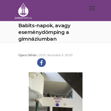
Babits-napok, avagy
eseménydömping a
gimnáziumban
Újpest Média
| 2010. december 9. 00:00