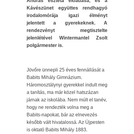
András esztéta előadása, és a
Kávészünet együttes rendhagyó
irodalomórája igazi élményt
jelentett a gyerekeknek. A
rendezvényt megtisztelte
jelenlétével Wintermantel Zsolt
polgármester is.
Jövőre ünnepli 25 éves fennállását a
Babits Mihály Gimnázium.
Háromosztálynyi gyerekkel indult meg
a tanítás, ma már közel hatszázan
járnak az iskolába. Nem múlt el tanév,
hogy ne rendezték volna meg a
Babits-napokat, bár az elnevezés
később vált hivatalossá. Az Újpesten
is oktató Babits Mihály 1883.