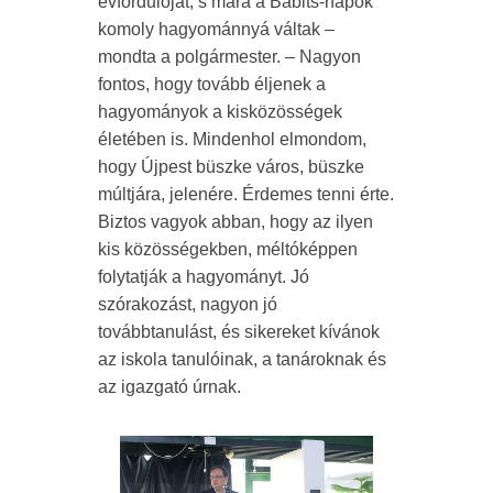
évfordulóját, s mára a Babits-napok
komoly hagyománnyá váltak –
mondta a polgármester. – Nagyon
fontos, hogy tovább éljenek a
hagyományok a kisközösségek
életében is. Mindenhol elmondom,
hogy Újpest büszke város, büszke
múltjára, jelenére. Érdemes tenni érte.
Biztos vagyok abban, hogy az ilyen
kis közösségekben, méltóképpen
folytatják a hagyományt. Jó
szórakozást, nagyon jó
továbbtanulást, és sikereket kívánok
az iskola tanulóinak, a tanároknak és
az igazgató úrnak.