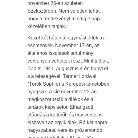
november 26-án született
Szekszárdon. Nem véletlen tehát,
hogy a rendezvényt mindig e nap
közelében tartják.
Közel két héten át egymást érték az
események. November 17-én, az
általános iskolások tanulmányi
versenyen vehettek részt. Mint tudjuk,
Babits 1941. augusztus 4-én hunyt el,
s a feleségével, Tanner Ilonával
(Török Sophie) a Kerepesi temetőben
nyugszik. A sírt november 23-án
megkoszorúzták a diákok és a
tanárok képviselői. Elhangzott
előadás a költőről, és egy verset is
elszavalt az egyik diák. Rá két napra
nagyszabású vers és prózamondó
versenyt tartottak a IV. és a XV.