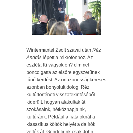
Wintermantel Zsolt szavai után
Réz
András
lépett a mikrofonhoz. Az
esztéta Ki vagyok én? címmel
boncolgatta az elsőre egyszerűnek
tűnő kérdést. Az önazonosságkeresés
azonban bonyolult dolog. Réz
kultúrtörténeti visszatekintéséből
kiderült, hogyan alakultak át
szokásaink, hétköznapjaink,
kultúránk. Például a fiataloknál a
klasszikus költők helyét a dalírók
vették át. Gondoljunk csak John