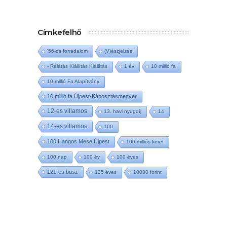
Címkefelhő
'56-os forradalom
(V)észjelzés
- Rálátás Kiállítás Kiállítás
1 év
10 millió fa
10 millió Fa Alapítvány
10 millió fa Újpest-Káposztásmegyer
12-es villamos
13. havi nyugdíj
14
14-es villamos
100
100 Hangos Mese Újpest
100 milliós keret
100 nap
100 év
100 éves
121-es busz
135 éves
10000 forint