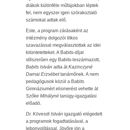
diákok különféle műfajokban léptek
fel, nem egyszer igen szórakoztató
számokat adtak elő.
Este, a program zárásaként az
intézmény dolgozói titkos
szavazással megválasztottak az idei
kitüntetetteket. A Babits-díjat
stílszerűen egy Babits-leszármazott,
Babits István
adta át
Kazinczyné
Darnai Erzsébet
tanárnőnek. A nem
pedagógusok közül a Babits
Gimnáziumért elismerést vehette át
Szőke Mihályné
tanügy-igazgatási
előadó.
Dr. Kövesdi István
igazgató elégedett
a programok fogadtatásával, a
lebonyolítással. Jövőre jön a