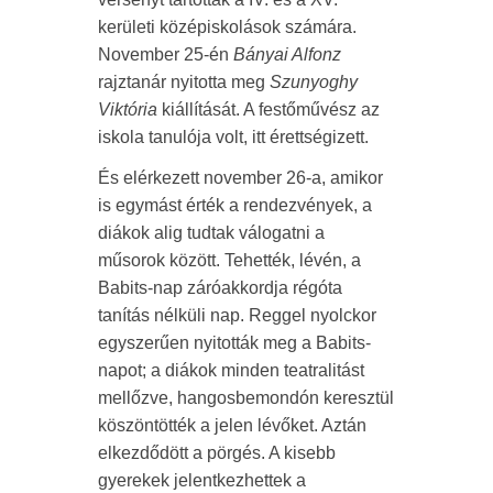
kerületi középiskolások számára.
November 25-én
Bányai Alfonz
rajztanár nyitotta meg
Szunyoghy
Viktória
kiállítását. A festőművész az
iskola tanulója volt, itt érettségizett.
És elérkezett november 26-a, amikor
is egymást érték a rendezvények, a
diákok alig tudtak válogatni a
műsorok között. Tehették, lévén, a
Babits-nap záróakkordja régóta
tanítás nélküli nap. Reggel nyolckor
egyszerűen nyitották meg a Babits-
napot; a diákok minden teatralitást
mellőzve, hangosbemondón keresztül
köszöntötték a jelen lévőket. Aztán
elkezdődött a pörgés. A kisebb
gyerekek jelentkezhettek a