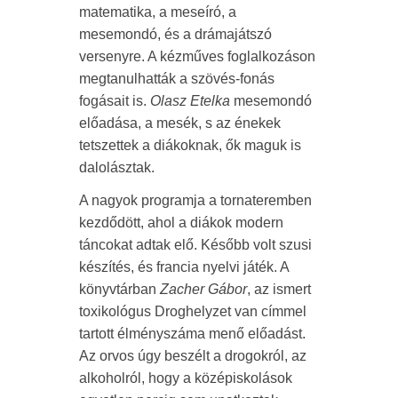
matematika, a meseíró, a
mesemondó, és a drámajátszó
versenyre. A kézműves foglalkozáson
megtanulhatták a szövés-fonás
fogásait is.
Olasz Etelka
mesemondó
előadása, a mesék, s az énekek
tetszettek a diákoknak, ők maguk is
dalolásztak.
A nagyok programja a tornateremben
kezdődött, ahol a diákok modern
táncokat adtak elő. Később volt szusi
készítés, és francia nyelvi játék. A
könyvtárban
Zacher Gábor
, az ismert
toxikológus Droghelyzet van címmel
tartott élményszáma menő előadást.
Az orvos úgy beszélt a drogokról, az
alkoholról, hogy a középiskolások