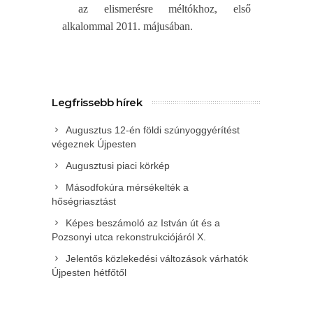
az elismerésre méltókhoz, első
alkalommal 2011. májusában.
Legfrissebb hírek
Augusztus 12-én földi szúnyoggyérítést
végeznek Újpesten
Augusztusi piaci körkép
Másodfokúra mérsékelték a
hőségriasztást
Képes beszámoló az István út és a
Pozsonyi utca rekonstrukciójáról X.
Jelentős közlekedési változások várhatók
Újpesten hétfőtől