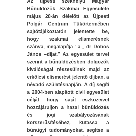
Az újpesti székhelyű Magyar
Bűnüldözők Szakmai Egyesülete
május 28-án délelőtt az Újpesti
Polgár Centrum Tükörtermében
sajtótájékoztatón jelentette be,
hogy szakmai elismerésnek
szánva, megalapítja : a „ dr. Dobos
János –díjat.” Az egyesület tervei
szerint a bűnüldözésben dolgozók
kiválóságai részesülnek majd az
erkölcsi elismerést jelentő díjban, a
névadó születésnapján. A díj segíti
a 2004-ben alapított civil egyesület
célját, hogy saját eszközeivel
hozzájáruljon a hazai bűnüldözés
és jogi szabályozásának
korszerűsítéséhez, kutassa a
bűnügyi tudományokat, segítse a