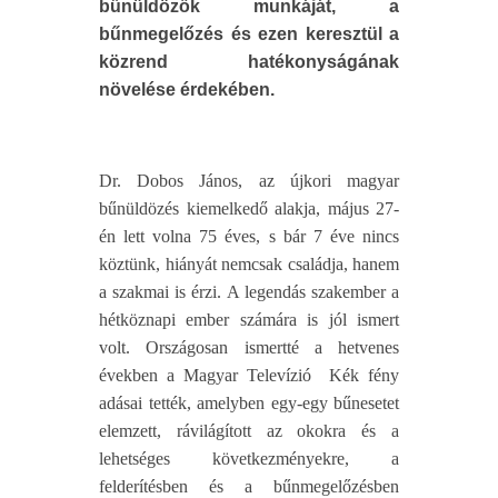
bűnüldözők munkáját, a
bűnmegelőzés és ezen keresztül a
közrend hatékonyságának
növelése érdekében.
Dr. Dobos János, az újkori magyar
bűnüldözés kiemelkedő alakja, május 27-
én lett volna 75 éves, s bár 7 éve nincs
köztünk, hiányát nemcsak családja, hanem
a szakmai is érzi. A legendás szakember a
hétköznapi ember számára is jól ismert
volt. Országosan ismertté a hetvenes
években a Magyar Televízió Kék fény
adásai tették, amelyben egy-egy bűnesetet
elemzett, rávilágított az okokra és a
lehetséges következményekre, a
felderítésben és a bűnmegelőzésben