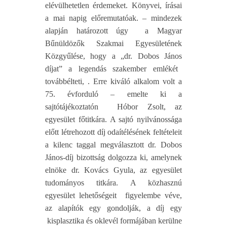
elévülhetetlen érdemeket. Könyvei, írásai
a mai napig előremutatóak. – mindezek
alapján határozott úgy a Magyar
Bűnüldözők Szakmai Egyesületének
Közgyűlése, hogy a
„
dr. Dobos János
díjat”
a legendás szakember emlékét
továbbélteti, . Erre kiváló alkalom volt a
75. évforduló – emelte ki a
sajtótájékoztatón
Hóbor Zsolt
, az
egyesület főtitkára. A sajtó nyilvánossága
előtt létrehozott díj odaítélésének feltételeit
a kilenc taggal megválasztott dr. Dobos
János-díj bizottság dolgozza ki, amelynek
elnöke dr. Kovács Gyula, az egyesület
tudományos titkára. A közhasznú
egyesület lehetőségeit figyelembe véve,
az alapítók egy gondolják, a díj egy
kisplasztika és oklevél formájában kerülne