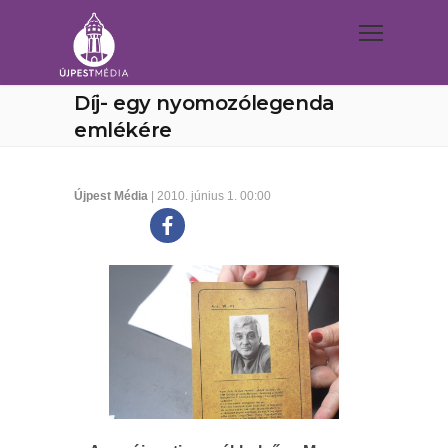
Díj- egy nyomozólegenda
emlékére
Újpest Média
| 2010. június 1. 00:00