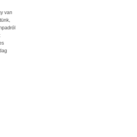
gy van
tünk,
npadról
t
es
zdag