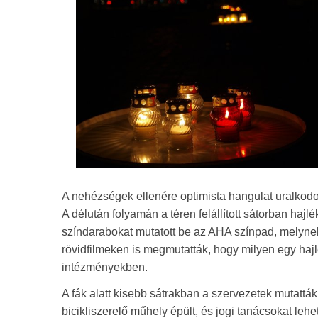
A nehézségek ellenére optimista hangulat uralkodo
A délután folyamán a téren felállított sátorban ha
színdarabokat mutatott be az AHA színpad, melynek
rövidfilmeken is megmutatták, hogy milyen egy haj
intézményekben.
A fák alatt kisebb sátrakban a szervezetek mutattá
bicikliszerelő műhely épült, és jogi tanácsokat lehe