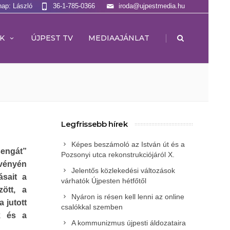
nap: László
36-1-785-0366
iroda@ujpestmedia.hu
|
K
ÚJPEST TV
MEDIAAJÁNLAT
Legfrissebb hírek
Képes beszámoló az István út és a
sengát”
Pozsonyi utca rekonstrukciójáról X.
zvényén
Jelentős közlekedési változások
ásait a
várhatók Újpesten hétfőtől
ött, a
Nyáron is résen kell lenni az online
 jutott
csalókkal szemben
k és a
A kommunizmus újpesti áldozataira