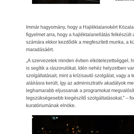
Immár hagyomány, hogy a Hajléktalanokért Közalapí
figyelmet arra, hogy a hajléktalanellátás felkészült 
számára ekkor kezdődik a megfeszített munka, a kü
maradásáért.
„A szervezetek minden évben elkötelezettséggel, hitt
is segítik a rászorulókat. Idén nehéz helyzetben va
szolgáltatásait, mint a krízisautó szolgálat, vag
aláírásra került, így az adminisztratív akadályok 
leghamarabb eljussanak a programokat megvalósító 
legszükségesebb kiegészítő szolgáltatásokat.” – f
kuratóriumának elnöke.