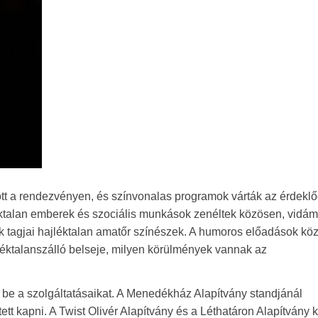
tt a rendezvényen, és színvonalas programok várták az érdeklő
jléktalan emberek és szociális munkások zenéltek közösen, vidám
 tagjai hajléktalan amatőr színészek. A humoros előadások köz
léktalanszálló belseje, milyen körülmények vannak az
k be a szolgáltatásaikat. A Menedékház Alapítvány standjánál
tett kapni. A Twist Olivér Alapítvány és a Léthatáron Alapítvány 