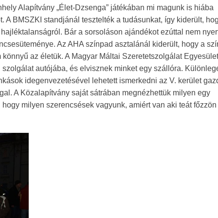
nhely Alapítvány „Élet-Dzsenga” játékában mi magunk is hiába
. A BMSZKI standjánál tesztelték a tudásunkat, így kiderült, ho
 hajléktalanságról. Bár a sorsoláson ajándékot ezúttal nem nyer
ncsesüteménye. Az AHA színpad asztalánál kiderült, hogy a szí
em könnyű az életük. A Magyar Máltai Szeretetszolgálat Egyesüle
i szolgálat autójába, és elvisznek minket egy szállóra. Különleg
unkások idegenvezetésével lehetett ismerkedni az V. kerület ga
gal. A Közalapítvány saját sátrában megnézhettük milyen egy
, hogy milyen szerencsések vagyunk, amiért van aki teát főzzön