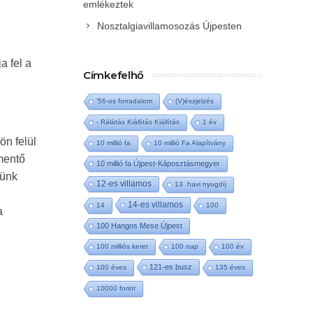
emlékeztek
Nosztalgiavillamosozás Újpesten
a fel a
Címkefelhő
'56-os forradalom
(V)észjelzés
- Rálátás Kiállítás Kiállítás
1 év
ön felül
10 millió fa
10 millió Fa Alapítvány
tmentő
10 millió fa Újpest-Káposztásmegyer
sünk
12-es villamos
13. havi nyugdíj
14-es villamos
14
100
a
100 Hangos Mese Újpest
100 milliós keret
100 nap
100 év
121-es busz
100 éves
135 éves
10000 forint