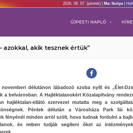
2026. 08. 07. (péntek) |
Ma: Ibolya
| Hol
ÚJPESTI NAPLÓ
HÍRE
– azokkal, akik tesznek értük”
 novemberi délutánon lábadozó szoba nyílt és „Élet-Dz
ak a belvárosban. A Hajléktalanokért Közalapítvány rende
an hajléktalan-ellátó szervezet mutatta meg a szolgáltat
önségnek. Péntek délután a Városháza Park fái köz
 fényénél minden arról szólt, hova tudnak fordulni a bajba
alanok, és miben tudják segíteni őket az intézménye
erek.