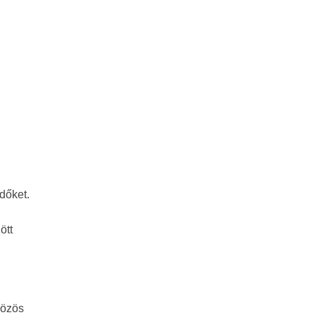
dőket.
ött
közös