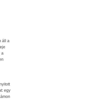
 áll a
eje
 a
en
yitott
t: egy
számon