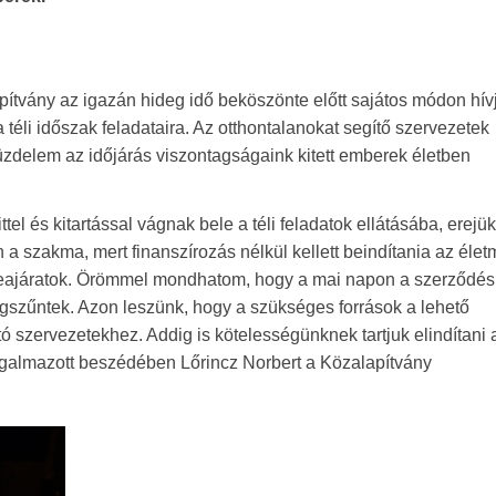
tvány az igazán hideg idő beköszönte előtt sajátos módon hívj
a téli időszak feladataira. Az otthontalanokat segítő szervezetek
zdelem az időjárás viszontagságaink kitett emberek életben
el és kitartással vágnak bele a téli feladatok ellátásába, erejük
n a szakma, mert finanszírozás nélkül kellett beindítania az éle
y a teajáratok. Örömmel mondhatom, hogy a mai napon a szerződé
megszűntek. Azon leszünk, hogy a szükséges források a lehető
szervezetekhez. Addig is kötelességünknek tartjuk elindítani 
ogalmazott beszédében Lőrincz Norbert a Közalapítvány