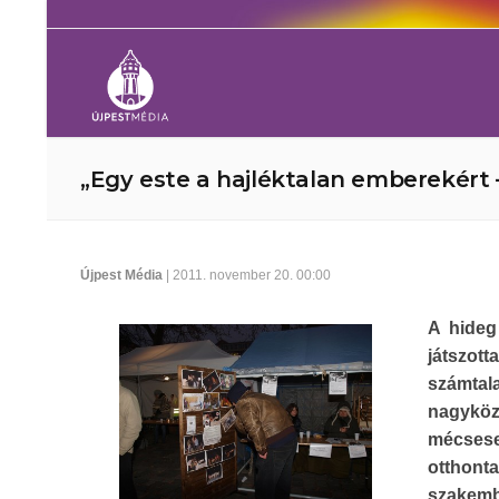
„Egy este a hajléktalan emberekért 
Újpest Média
| 2011. november 20. 00:00
A hideg
játszott
számtal
nagyköz
mécsesek
otthont
szakemb