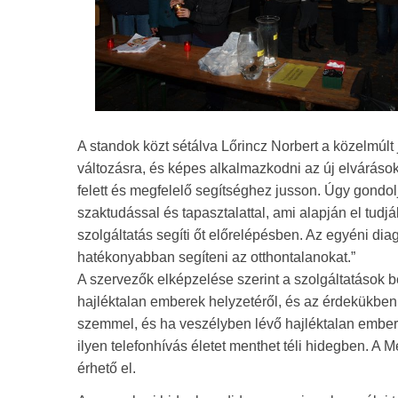
A standok közt sétálva Lőrincz Norbert a közelmúl
változásra, és képes alkalmazkodni az új elvárások
felett és megfelelő segítséghez jusson. Úgy gondo
szaktudással és tapasztalattal, ami alapján el tud
szolgáltatás segíti őt előrelépésben. Az egyéni d
hatékonyabban segíteni az otthontalanokat.”
A szervezők elképzelése szerint a szolgáltatások 
hajléktalan emberek helyzetéről, és az érdekükben 
szemmel, és ha veszélyben lévő hajléktalan embert 
ilyen telefonhívás életet menthet téli hidegben. 
érhető el.