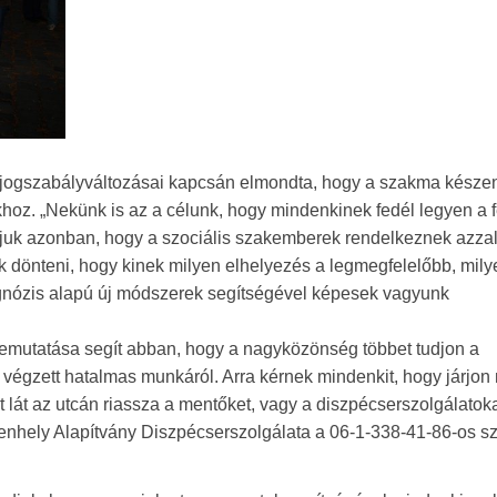
t jogszabályváltozásai kapcsán elmondta, hogy a szakma készen
hoz. „Nekünk is az a célunk, hogy mindenkinek fedél legyen a f
ljuk azonban, hogy a szociális szakemberek rendelkeznek azzal
ják dönteni, hogy kinek milyen elhelyezés a legmegfelelőbb, mily
iagnózis alapú új módszerek segítségével képesek vagyunk
bemutatása segít abban, hogy a nagyközönség többet tudjon a
végzett hatalmas munkáról. Arra kérnek mindenkit, hogy járjon n
lát az utcán riassza a mentőket, vagy a diszpécserszolgálatoka
A Menhely Alapítvány Diszpécserszolgálata a 06-1-338-41-86-os 