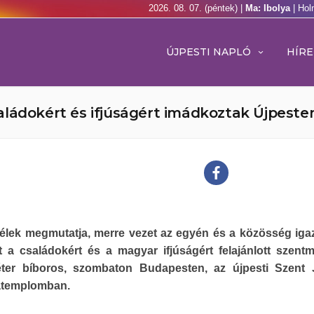
2026. 08. 07. (péntek) |
Ma: Ibolya
| Hol
ÚJPESTI NAPLÓ
HÍRE
aládokért és ifjúságért imádkoztak Újpeste
élek megmutatja, merre vezet az egyén és a közösség igaz
t a családokért és a magyar ifjúságért felajánlott szent
ter bíboros, szombaton Budapesten, az újpesti Szent 
atemplomban.