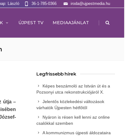
nap: László
36-1-785-0366
iroda@ujpestmedia.hu
|
K
ÚJPEST TV
MEDIAAJÁNLAT
n
Legfrissebb hírek
Képes beszámoló az István út és a
Pozsonyi utca rekonstrukciójáról X.
 útja –
Jelentős közlekedési változások
várhatók Újpesten hétfőtől
misében
József-
Nyáron is résen kell lenni az online
csalókkal szemben
A kommunizmus újpesti áldozataira