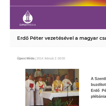
Erdő Péter vezetésével a magyar cs
Újpest Média
| 2014. február 2. 00:00
A Szentl
buzdítot
Erdő Pé
plébáni