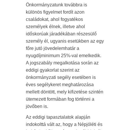
Önkormányzatunk továbbra is
különös figyelmet fordít azon
családokat, ahol fogyatékos
személyek élnek, illetve ahol
időskorúak járadékában részesülő
személy él, ugyanis esetükben az egy
főre jutó jövedelemhatár a
nyugdíjminimum 25%-val emelkedik.
A jogszabály megalkotása során az
eddigi gyakorlat szerint az
önkormányzati segély esetében is
éves segélykeret meghatározása
mellett döntött, mely kifizetése szintén
ütemezett formában fog történni a
jövőben is.
Az eddigi tapasztalatok alapján
indokolttá vált az, hogy a Népjóléti és