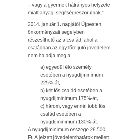
– vagy a gyermek hátrányos helyzete
miatt anyagi segítségreszorulnak.”
2014. január 1. napjától Újpesten
önkormányzati segélyben
részesíthető az a család, ahol a
családban az egy főre jutó jövedelem
nem haladja meg a
a) egyedül élő személy
esetében a nyugdíjminimum
225%-át,
b) két fős család esetében a
nyugdíjminimum 175%-át,
c) három, vagy ennél több fős
család esetében a
nyugdíjminimum 130%-át.
A nyugdíjminimum összege 28.500,-
Ft. A jelzett jövedelemhatárok mellett