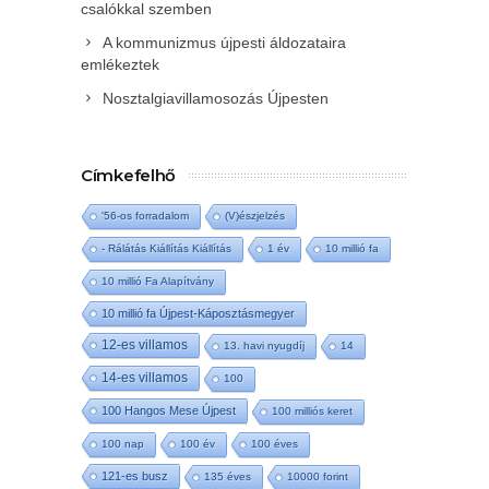
csalókkal szemben
A kommunizmus újpesti áldozataira
emlékeztek
Nosztalgiavillamosozás Újpesten
Címkefelhő
'56-os forradalom
(V)észjelzés
- Rálátás Kiállítás Kiállítás
1 év
10 millió fa
10 millió Fa Alapítvány
10 millió fa Újpest-Káposztásmegyer
12-es villamos
13. havi nyugdíj
14
14-es villamos
100
100 Hangos Mese Újpest
100 milliós keret
100 nap
100 év
100 éves
121-es busz
135 éves
10000 forint