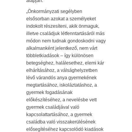
alapján:
„Önkormányzati segélyben
elsősorban azokat a személyeket
indokolt részesíteni, akik önmaguk,
illetve családjuk létfenntartásáról más
módon nem tudnak gondoskodni vagy
alkalmanként jelentkező, nem várt
többletkiadások – így különösen
betegséghez, halálesethez, elemi kár
elhárításához, a válsághelyzetben
lévő várandós anya gyermekének
megtartásához, iskoláztatáshoz, a
gyermek fogadásának
előkészítéséhez, a nevelésbe vett
gyermek családjával való
kapcsolattartásához, a gyermek
családba való visszakerülésének
elősegítéséhez kapcsolódó kiadások