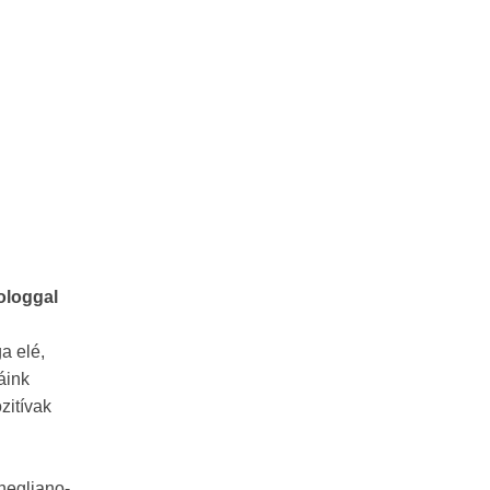
ologgal
a elé,
áink
zitívak
negliano-