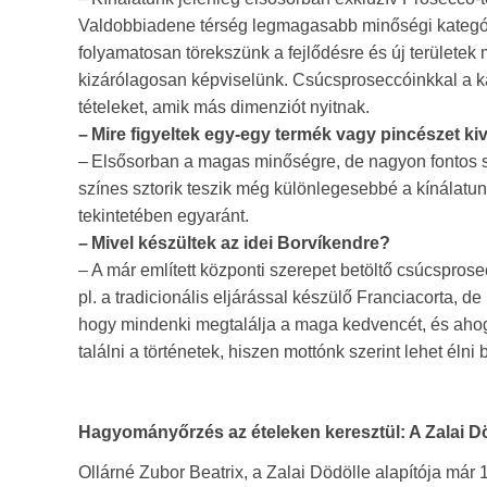
Valdobbiadene térség legmagasabb minőségi kategóri
folyamatosan törekszünk a fejlődésre és új területek
kizárólagosan képviselünk. Csúcsproseccóinkkal a ka
tételeket, amik más dimenziót nyitnak.
– Mire figyeltek egy-egy termék vagy pincészet ki
– Elsősorban a magas minőségre, de nagyon fontos szá
színes sztorik teszik még különlegesebbé a kínálatun
tekintetében egyaránt.
– Mivel készültek az idei Borvíkendre?
– A már említett központi szerepet betöltő csúcspros
pl. a tradicionális eljárással készülő Franciacorta, 
hogy mindenki megtalálja a maga kedvencét, és ahogy
találni a történetek, hiszen mottónk szerint lehet é
Hagyományőrzés az ételeken keresztül: A Zalai D
Ollárné Zubor Beatrix, a Zalai Dödölle alapítója már 