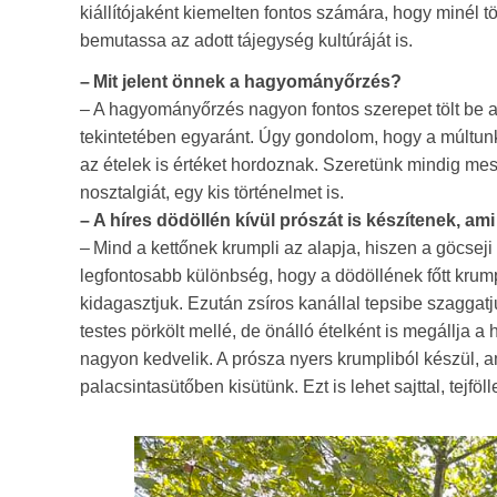
kiállítójaként kiemelten fontos számára, hogy minél 
bemutassa az adott tájegység kultúráját is.
– Mit jelent önnek a hagyományőrzés?
– A hagyományőrzés nagyon fontos szerepet tölt be a
tekintetében egyaránt. Úgy gondolom, hogy a múltunk
az ételek is értéket hordoznak. Szeretünk mindig mes
nosztalgiát, egy kis történelmet is.
– A híres dödöllén kívül prószát is készítenek, am
– Mind a kettőnek krumpli az alapja, hiszen a göcseji 
legfontosabb különbség, hogy a dödöllének főtt krumpl
kidagasztjuk. Ezután zsíros kanállal tepsibe szaggat
testes pörkölt mellé, de önálló ételként is megállja a 
nagyon kedvelik. A prósza nyers krumpliból készül, am
palacsintasütőben kisütünk. Ezt is lehet sajttal, tejföl