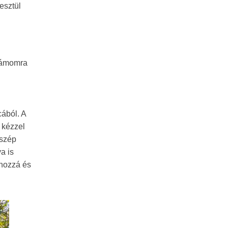
esztül
Számomra
cából. A
 kézzel
 szép
a is
 hozzá és