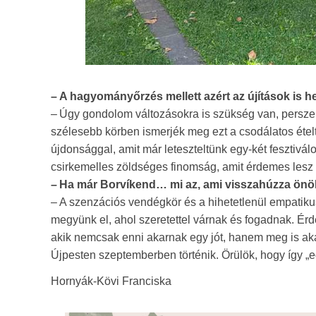
– A hagyományőrzés mellett azért az újítások is 
– Úgy gondolom változásokra is szükség van, persze 
szélesebb körben ismerjék meg ezt a csodálatos ételt
újdonsággal, amit már leteszteltünk egy-két fesztiválo
csirkemelles zöldséges finomság, amit érdemes lesz
– Ha már Borvíkend… mi az, ami visszahúzza ön
– A szenzációs vendégkör és a hihetetlenül empatiku
megyünk el, ahol szeretettel várnak és fogadnak. Érde
akik nemcsak enni akarnak egy jót, hanem meg is akar
Újpesten szep­temberben történik. Örülök, hogy így „e
Hornyák-Kövi Franciska