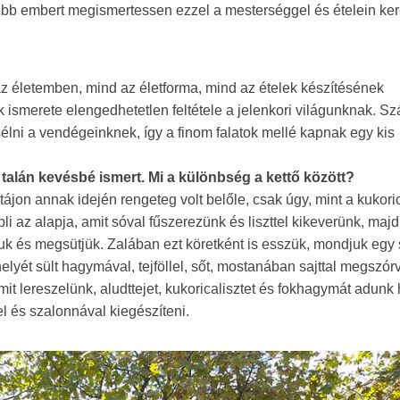
több embert megismertessen ezzel a mesterséggel és ételein ker
z életemben, mind az életforma, mind az ételek készítésének
 ismerete elengedhetetlen feltétele a jelenkori világunknak. 
élni a vendégeinknek, így a finom falatok mellé kapnak egy kis
i talán kevésbé ismert. Mi a különbség a kettő között?
tájon annak idején rengeteg volt belőle, csak úgy, mint a kukori
i az alapja, amit sóval fűszerezünk és liszttel kikeverünk, majd
juk és megsütjük. Zalában ezt köretként is esszük, mondjuk egy
helyét sült hagymával, tejföllel, sőt, mostanában sajttal megszórv
it lereszelünk, aludttejet, kukoricalisztet és fokhagymát adunk
lel és szalonnával kiegészíteni.