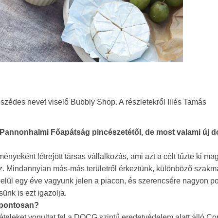
eszédes nevet viselő Bubbly Shop. A részletekről Illés Tamás
 Pannonhalmi Főapátság pincészetétől, de most valami új d
nyeként létrejött társas vállalkozás, ami azt a célt tűzte ki mag
. Mindannyian más-más területről érkeztünk, különböző szakm
belül egy éve vagyunk jelen a piacon, és szerencsére nagyon po
ünk is ezt igazolja.
k pontosan?
ételeket vonultat fel a DOCG szintű eredetvédelem alatt álló Co