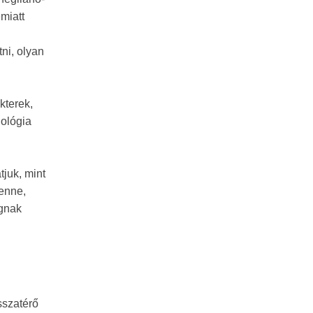
miatt
ni, olyan
kterek,
nológia
juk, mint
benne,
ognak
sszatérő