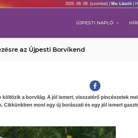
2026. 08. 08. (szombat) |
Ma: László
| 
ÚJPESTI NAPLÓ
HÍR
ésre az Újpesti Borvíkend
költözik a borvilág. A jól ismert, visszatérő pincészetek mell
Cikkünkben most egy új borászati és egy jól ismert gasztro