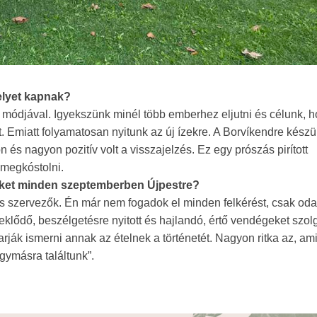
helyet kapnak?
módjával. Igyekszünk minél több emberhez eljutni és célunk, 
. Emiatt folyamatosan nyitunk az új ízekre. A Borvíkendre kész
n és nagyon pozitív volt a visszajelzés. Ez egy prószás pirított
 megkóstolni.
öket minden szeptemberben Újpestre?
s szervezők. Én már nem fogadok el minden felkérést, csak oda
klődő, beszélgetésre nyitott és hajlandó, értő vendégeket szolg
ják ismerni annak az ételnek a történetét. Nagyon ritka az, am
gymásra találtunk”.