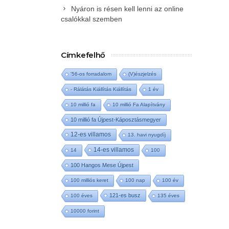
Nyáron is résen kell lenni az online
csalókkal szemben
Címkefelhő
'56-os forradalom
(V)észjelzés
- Rálátás Kiállítás Kiállítás
1 év
10 millió fa
10 millió Fa Alapítvány
10 millió fa Újpest-Káposztásmegyer
12-es villamos
13. havi nyugdíj
14-es villamos
14
100
100 Hangos Mese Újpest
100 milliós keret
100 nap
100 év
121-es busz
100 éves
135 éves
10000 forint