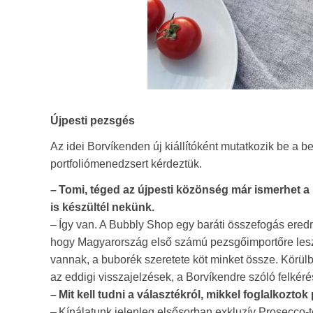
Újpesti pezsgés
Az idei Borvíkenden új kiállítóként mutatkozik be a b
portfoliómenedzsert kérdeztük.
– Tomi, téged az újpesti közönség már ismerhet a
is készültél nekünk.
– Így van. A Bubbly Shop egy baráti összefogás eredmé
hogy Magyarország első számú pezsgőimportőre lesz
vannak, a buborék szeretete köt minket össze. Körül
az eddigi visszajelzések, a Borvíkendre szóló felkérés
– Mit kell tudni a választékról, mikkel foglalkozto
– Kínálatunk jelenleg elsősorban exkluzív Prosecco-t