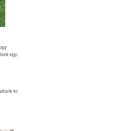
hogy
ülünk egy
álunk ki,
i