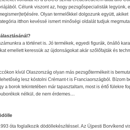
ájából. Célunk viszont az, hogy pezsgőspecialisták legyünk, e
 megismer(tet)ésére. Olyan termelőkkel dolgozunk együtt, akiket
tegória itthon kevéssé ismert minőségi oldalát tudjuk megmutat
választásánál?
munkra a történet is. Jó termékek, egyedi figurák, önálló kara
kat emellett keressük az újdonságokat akár szőlőfajták és tech
eccókon kívül Olaszország olyan más pezsgőtermékeit is bemutat
de lehetőség lesz kóstolni Crémant-t is Franciaországból. Bízom 
 a borok tekintetében már tapasztaltam, most is értő fülekre f
lni buborékok nélkül, de nem érdemes…
ödölle
1993 óta foglalkozik dödöllekészítéssel. Az Újpesti Borvíkend vi