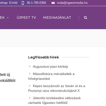
Holnap: Emõd
36-1-785-0366
iroda@ujpestmedia.hu
|
EK
ÚJPEST TV
MEDIAAJÁNLAT
Legfrissebb hírek
Augusztusi piaci körkép
Másodfokúra mérsékelték a
ett új
hőségriasztást
kiállítót
Képes beszámoló az István út és a
Pozsonyi utca rekonstrukciójáról X.
Jelentős közlekedési változások
várhatók Újpesten hétfőtől