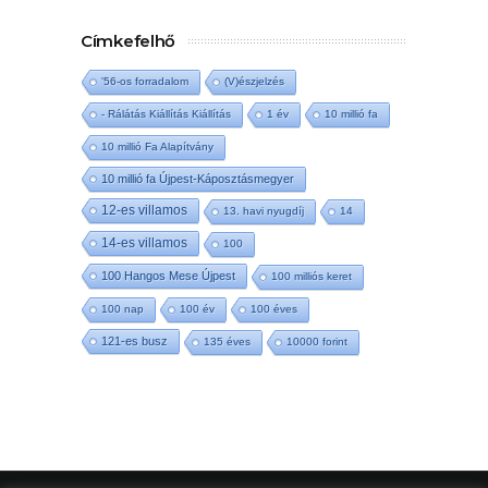
Címkefelhő
'56-os forradalom
(V)észjelzés
- Rálátás Kiállítás Kiállítás
1 év
10 millió fa
10 millió Fa Alapítvány
10 millió fa Újpest-Káposztásmegyer
12-es villamos
13. havi nyugdíj
14
14-es villamos
100
100 Hangos Mese Újpest
100 milliós keret
100 nap
100 év
100 éves
121-es busz
135 éves
10000 forint