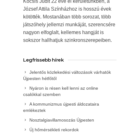
Kocsis Judit 22 éve él kerületünkben, a
József Attila Színházhoz is hosszú évek
kötötték. Mostanában több sorozat, több
játszóhely jellemzi munkáját, szerencsére
nagyon elfoglalt, kellemes hangját is
sokszor hallhatjuk szinkronszerepeiben.
Legfrissebb hírek
Jelentős közlekedési változások várhatók
Újpesten hétfőtől
Nyáron is résen kell lenni az online
csalókkal szemben
A kommunizmus újpesti áldozataira
emlékeztek
Nosztalgiavillamosozás Újpesten
Új hőmérsékleti rekordok