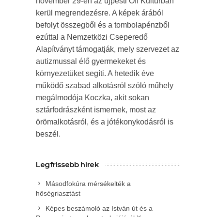
november 29-én az újpesti Off Kulturban
kerül megrendezésre. A képek árából
befolyt összegből és a tombolapénzből
ezúttal a Nemzetközi Cseperedő
Alapítványt támogatják, mely szervezet az
autizmussal élő gyermekeket és
környezetüket segíti. A hetedik éve
működő szabad alkotásról szóló műhely
megálmodója Koczka, akit sokan
sztárfodrászként ismernek, most az
örömalkotásról, és a jótékonykodásról is
beszél.
Legfrissebb hírek
Másodfokúra mérsékelték a
hőségriasztást
Képes beszámoló az István út és a