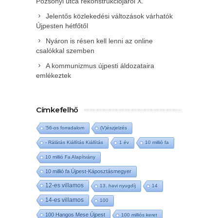
Pozsonyi utca rekonstrukciójáról X.
Jelentős közlekedési változások várhatók
Újpesten hétfőtől
Nyáron is résen kell lenni az online
csalókkal szemben
A kommunizmus újpesti áldozataira
emlékeztek
Címkefelhő
'56-os forradalom
(V)észjelzés
- Rálátás Kiállítás Kiállítás
1 év
10 millió fa
10 millió Fa Alapítvány
10 millió fa Újpest-Káposztásmegyer
12-es villamos
13. havi nyugdíj
14
14-es villamos
100
100 Hangos Mese Újpest
100 milliós keret