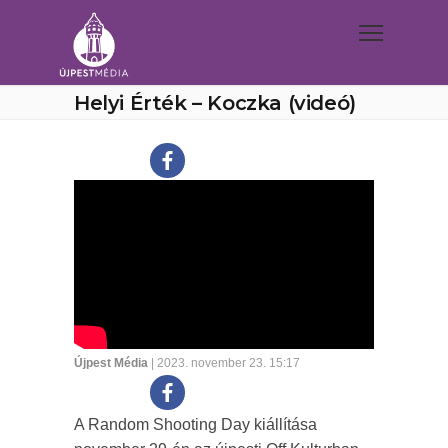
Helyi Érték – Koczka (videó)
Újpest Média
| 2023. november 23. 15:17
A Random Shooting Day kiállítása