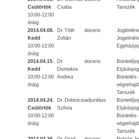
Csütörtök
Csaba
Tanszék
10:00-12:00
óráig
2014.04.08.
Dr. Tóth
docens
Jogtörténe
Kedd
Zoltán
Jogelméle
10:00-12:00
Egyházjog
óráig
2014.04.15.
Dr.
docens
Büntetőjog
Kedd
Domokos
Eljárásjog
10:00-12:00
Andrea
Büntetés-
óráig
végrehajtá
Tanszék
2014.04.24.
Dr. Dobrocsi
adjunktus
Büntetőjog
Csütörtök
Szilvia
Eljárásjog
10:00-12:00
Büntetés-
óráig
végrehajtá
Tanszék
2014.04.29.
Dr. Grad-
docens
Polgári Jo