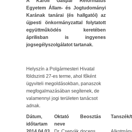
A Károli Gáspár Református
Egyetem Állam- és Jogtudományi
Karának tanárai (és hallgatói) az
újpesti önkormányzattal folytatott
együttműködés keretében
áprilisban is ingyenes
jogsegélyszolgálatot tartanak.
Helyszín a Polgármesteri Hivatal
földszinti 27-es terme, ahol főként
ügyviteli megoldásokban, panaszok
megfogalmazásában segítenek, de
valamennyi jogi területen tanácsot
adnak.
Dátum,
Oktató
Beosztás
Tanszék/t
időtartam
neve
2014.04.03.
Dr. Cservák
docens
Alkotmány