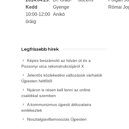
Kedd
Gyenge
Római Jog
10:00-12:00
Anikó
óráig
Legfrissebb hírek
Képes beszámoló az István út és a
Pozsonyi utca rekonstrukciójáról X.
Jelentős közlekedési változások várhatók
Újpesten hétfőtől
Nyáron is résen kell lenni az online
csalókkal szemben
A kommunizmus újpesti áldozataira
emlékeztek
Nosztalgiavillamosozás Újpesten