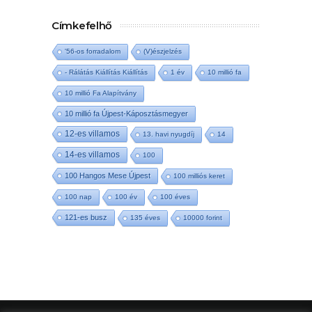
Címkefelhő
'56-os forradalom
(V)észjelzés
- Rálátás Kiállítás Kiállítás
1 év
10 millió fa
10 millió Fa Alapítvány
10 millió fa Újpest-Káposztásmegyer
12-es villamos
13. havi nyugdíj
14
14-es villamos
100
100 Hangos Mese Újpest
100 milliós keret
100 nap
100 év
100 éves
121-es busz
135 éves
10000 forint