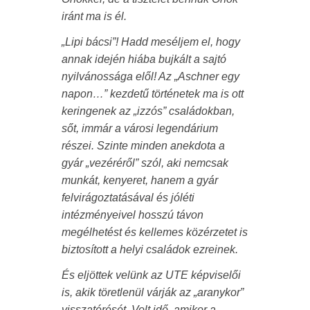
iránt ma is él.
„Lipi bácsi”! Hadd meséljem el, hogy
annak idején hiába bujkált a sajtó
nyilvánossága elől! Az „Aschner egy
napon…” kezdetű történetek ma is ott
keringenek az „izzós” családokban,
sőt, immár a városi legendárium
részei. Szinte minden anekdota a
gyár „vezéréről” szól, aki nemcsak
munkát, kenyeret, hanem a gyár
felvirágoztatásával és jóléti
intézményeivel hosszú távon
megélhetést és kellemes közérzetet is
biztosított a helyi családok ezreinek.
És eljöttek velünk az UTE képviselői
is, akik töretlenül várják az „aranykor”
visszatérését. Volt idő, amikor a