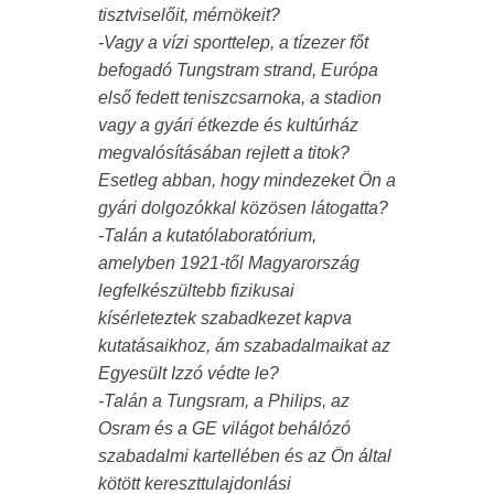
tisztviselőit, mérnökeit?
-Vagy a vízi sporttelep, a tízezer főt
befogadó Tungstram strand, Európa
első fedett teniszcsarnoka, a stadion
vagy a gyári étkezde és kultúrház
megvalósításában rejlett a titok?
Esetleg abban, hogy mindezeket Ön a
gyári dolgozókkal közösen látogatta?
-Talán a kutatólaboratórium,
amelyben 1921-től Magyarország
legfelkészültebb fizikusai
kísérleteztek szabadkezet kapva
kutatásaikhoz, ám szabadalmaikat az
Egyesült Izzó védte le?
-Talán a Tungsram, a Philips, az
Osram és a GE világot behálózó
szabadalmi kartellében és az Ön által
kötött kereszttulajdonlási