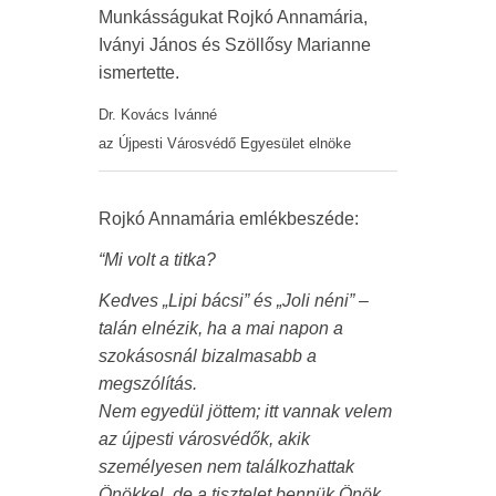
Munkásságukat Rojkó Annamária,
Iványi János és Szöllősy Marianne
ismertette.
Dr. Kovács Ivánné
az Újpesti Városvédő Egyesület elnöke
Rojkó Annamária emlékbeszéde:
“Mi volt a titka?
Kedves „Lipi bácsi” és „Joli néni” –
talán elnézik, ha a mai napon a
szokásosnál bizalmasabb a
megszólítás.
Nem egyedül jöttem; itt vannak velem
az újpesti városvédők, akik
személyesen nem találkozhattak
Önökkel, de a tisztelet bennük Önök