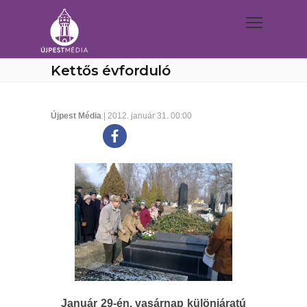
Kettős évforduló
Újpest Média
| 2012. január 31. 00:00
Január 29-én, vasárnap különjáratú