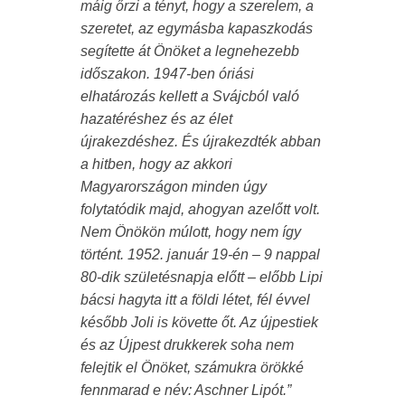
máig őrzi a tényt, hogy a szerelem, a
szeretet, az egymásba kapaszkodás
segítette át Önöket a legnehezebb
időszakon. 1947-ben óriási
elhatározás kellett a Svájcból való
hazatéréshez és az élet
újrakezdéshez. És újrakezdték abban
a hitben, hogy az akkori
Magyarországon minden úgy
folytatódik majd, ahogyan azelőtt volt.
Nem Önökön múlott, hogy nem így
történt. 1952. január 19-én – 9 nappal
80-dik születésnapja előtt – előbb Lipi
bácsi hagyta itt a földi létet, fél évvel
később Joli is követte őt. Az újpestiek
és az Újpest drukkerek soha nem
felejtik el Önöket, számukra örökké
fennmarad e név: Aschner Lipót.”