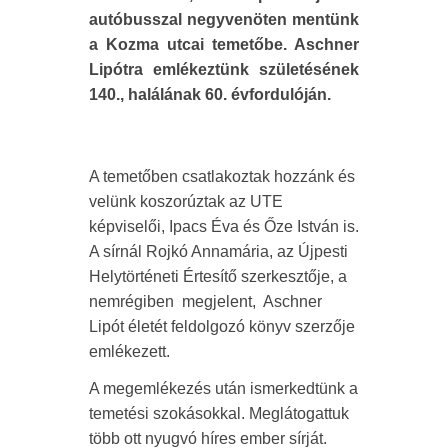
autóbusszal negyvenöten mentünk
a Kozma utcai temetőbe. Aschner
Lipótra emlékeztünk születésének
140., halálának 60. évfordulóján.
A temetőben csatlakoztak hozzánk és
velünk koszorúztak az UTE
képviselői, Ipacs Éva és Őze István is.
A sírnál Rojkó Annamária, az Újpesti
Helytörténeti Értesítő szerkesztője, a
nemrégiben megjelent, Aschner
Lipót életét feldolgozó könyv szerzője
emlékezett.
A megemlékezés után ismerkedtünk a
temetési szokásokkal. Meglátogattuk
több ott nyugvó híres ember sírját.