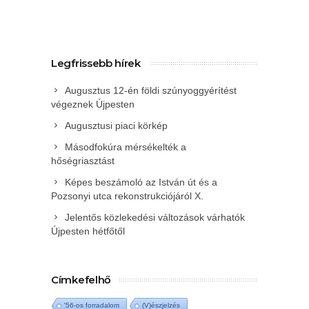
Legfrissebb hírek
Augusztus 12-én földi szúnyoggyérítést
végeznek Újpesten
Augusztusi piaci körkép
Másodfokúra mérsékelték a
hőségriasztást
Képes beszámoló az István út és a
Pozsonyi utca rekonstrukciójáról X.
Jelentős közlekedési változások várhatók
Újpesten hétfőtől
Címkefelhő
'56-os forradalom
(V)észjelzés