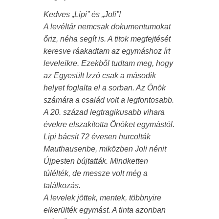
Kedves „Lipi” és „Joli”!
A levéltár nemcsak dokumentumokat
őriz, néha segít is. A titok megfejtését
keresve ráakadtam az egymáshoz írt
leveleikre. Ezekből tudtam meg, hogy
az Egyesült Izzó csak a második
helyet foglalta el a sorban. Az Önök
számára a család volt a legfontosabb.
A 20. század legtragikusabb vihara
évekre elszakította Önöket egymástól.
Lipi bácsit 72 évesen hurcolták
Mauthausenbe, miközben Joli nénit
Újpesten bújtatták. Mindketten
túlélték, de messze volt még a
találkozás.
A levelek jöttek, mentek, többnyire
elkerülték egymást. A tinta azonban