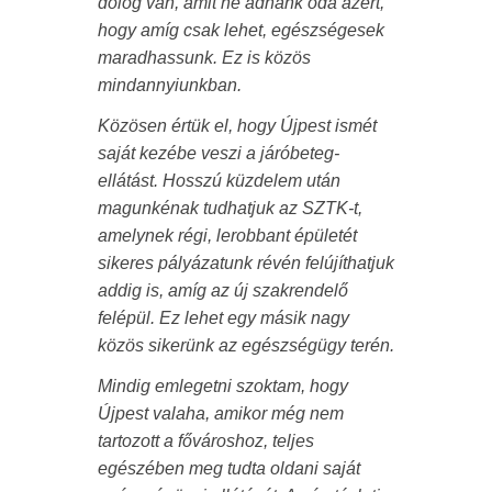
dolog van, amit ne adnánk oda azért,
hogy amíg csak lehet, egészségesek
maradhassunk. Ez is közös
mindannyiunkban.
Közösen értük el, hogy Újpest ismét
saját kezébe veszi a járóbeteg-
ellátást. Hosszú küzdelem után
magunkénak tudhatjuk az SZTK-t,
amelynek régi, lerobbant épületét
sikeres pályázatunk révén felújíthatjuk
addig is, amíg az új szakrendelő
felépül. Ez lehet egy másik nagy
közös sikerünk az egészségügy terén.
Mindig emlegetni szoktam, hogy
Újpest valaha, amikor még nem
tartozott a fővároshoz, teljes
egészében meg tudta oldani saját