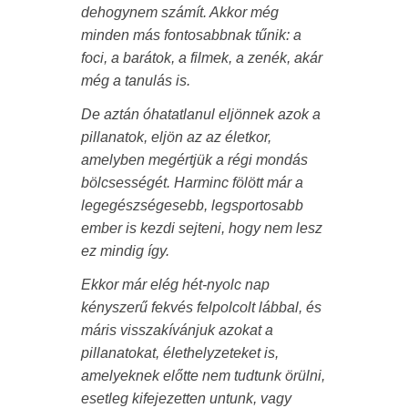
dehogynem számít. Akkor még
minden más fontosabbnak tűnik: a
foci, a barátok, a filmek, a zenék, akár
még a tanulás is.
De aztán óhatatlanul eljönnek azok a
pillanatok, eljön az az életkor,
amelyben megértjük a régi mondás
bölcsességét. Harminc fölött már a
legegészségesebb, legsportosabb
ember is kezdi sejteni, hogy nem lesz
ez mindig így.
Ekkor már elég hét-nyolc nap
kényszerű fekvés felpolcolt lábbal, és
máris visszakívánjuk azokat a
pillanatokat, élethelyzeteket is,
amelyeknek előtte nem tudtunk örülni,
esetleg kifejezetten untunk, vagy