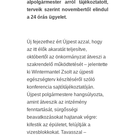
alpolgármester arról tájékoztatott,
terveik szerint novembertől elindul
a 24 órás ügyelet.
Új fejezethez ért Újpest azzal, hogy
az itt élők akaratát teljesítve,
októbertől az önkormányzat átveszi a
szakrendelő működtetését – jelentette
ki Wintermantel Zsolt az újpesti
egészségterv készítéséről szóló
konferencia sajtótájékoztatóján.
Újpest polgármestere hangsúlyozta,
amint átveszik az intzémény
fenntartását, sürgősségi
beavatkozásokat hajtanak végre:
kifestik az épületet, felújítják a
vizesblokkokat. Tavasszal –