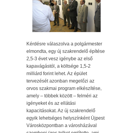
Kérdésre válaszolva a polgármester
elmondta, egy új szakrendelő építése
2,5-3 évet vesz igénybe az első
kapavágástól, a költsége 1,5-2
milliárd forint lehet. Az épület
tervezését azonban megelőzi az
orvos szakmai program elkészítése,
amely – többek között – felméri az
igényeket és az ellátási
kapacitásokat. Az új szakrendelő
egyik lehetséges helyszínként Újpest
Városközpontban a városházával
szembeni üres telket említette, ami