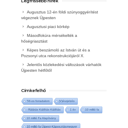
Legfrissebb hírek
Augusztus 12-én földi szúnyoggyérítést
végeznek Újpesten
Augusztusi piaci körkép
Másodfokúra mérsékelték a
hőségriasztást
Képes beszámoló az István út és a
Pozsonyi utca rekonstrukciójáról X.
Jelentős közlekedési változások várhatók
Újpesten hétfőtől
Címkefelhő
'56-os forradalom
(V)észjelzés
- Rálátás Kiállítás Kiállítás
1 év
10 millió fa
10 millió Fa Alapítvány
10 millió fa Újpest-Káposztásmegyer