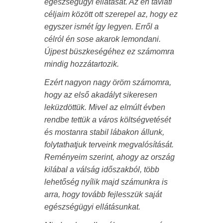
egészségügyi ellátását. Az én távlati
céljaim között ott szerepel az, hogy ez
egyszer ismét így legyen. Erről a
célról én sose akarok lemondani.
Újpest büszkeségéhez ez számomra
mindig hozzátartozik.
Ezért nagyon nagy öröm számomra,
hogy az első akadályt sikeresen
leküzdöttük. Mivel az elmúlt évben
rendbe tettük a város költségvetését
és mostanra stabil lábakon állunk,
folytathatjuk terveink megvalósítását.
Reményeim szerint, ahogy az ország
kilábal a válság időszakból, több
lehetőség nyílik majd számunkra is
arra, hogy tovább fejlesszük saját
egészségügyi ellátásunkat.