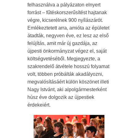
felhasználva a pályázaton elnyert
forrást – fűtéskorszerűsítést hajtanak
végre, kicserélnek 900 nyílászárót.
Emlékeztetett arra, amióta az épületet
átadták, negyven éve, ez lesz az első
felújítás, amit már új gazdája, az
újpesti önkormányzat végez el, saját
költségvetéséből. Megjegyezte, a
szakrendelő átvétele hosszú folyamat
volt, többen próbálták akadályozni,
megvalósításáért külön köszönet illeti
Nagy Istvánt, aki alpolgármesterként
húsz éve dolgozik az újpestiek
érdekeiért.