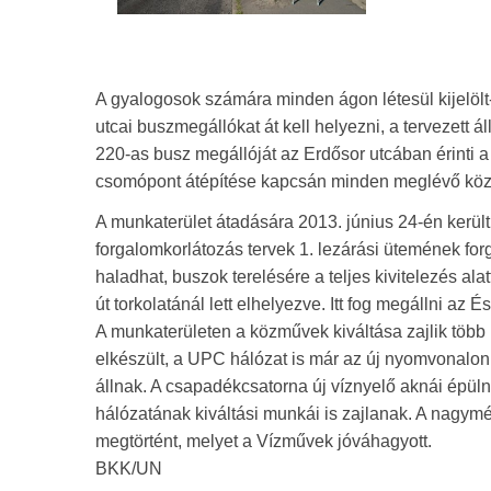
A gyalogosok számára minden ágon létesül kijelölt
utcai buszmegállókat át kell helyezni, a tervezett á
220-as busz megállóját az Erdősor utcában érinti 
csomópont átépítése kapcsán minden meglévő közműv
A munkaterület átadására 2013. június 24-én került s
forgalomkorlátozás tervek 1. lezárási ütemének for
haladhat, buszok terelésére a teljes kivitelezés al
út torkolatánál lett elhelyezve. Itt fog megállni az 
A munkaterületen a közművek kiváltása zajlik több 
elkészült, a UPC hálózat is már az új nyomvonalon 
állnak. A csapadékcsatorna új víznyelő aknái épüln
hálózatának kiváltási munkái is zajlanak. A nagy
megtörtént, melyet a Vízművek jóváhagyott.
BKK/UN