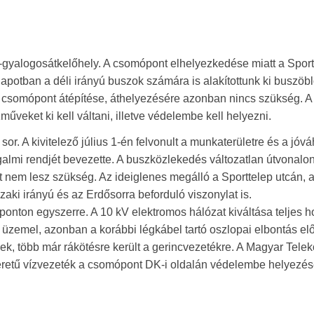
-gyalogosátkelőhely. A csomópont elhelyezkedése miatt a Sport
llapotban a déli irányú buszok számára is alakítottunk ki buszöbl
a csomópont átépítése, áthelyezésére azonban nincs szükség. A
eket ki kell váltani, illetve védelembe kell helyezni.
or. A kivitelező július 1-én felvonult a munkaterületre és a jóv
galmi rendjét bevezette. A buszközlekedés változatlan útvonalo
att nem lesz szükség. Az ideiglenes megálló a Sporttelep utcán, 
Északi irányú és az Erdősorra beforduló viszonylat is.
ponton egyszerre. A 10 kV elektromos hálózat kiváltása teljes 
üzemel, azonban a korábbi légkábel tartó oszlopai elbontás elő
ek, több már rákötésre került a gerincvezetékre. A Magyar Tele
méretű vízvezeték a csomópont DK-i oldalán védelembe helyezé