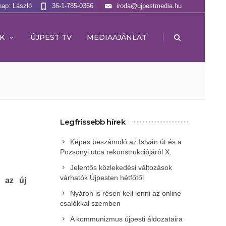
nap: László
36-1-785-0366
iroda@ujpestmedia.hu
|
K
ÚJPEST TV
MEDIAAJÁNLAT
Legfrissebb hírek
Képes beszámoló az István út és a
Pozsonyi utca rekonstrukciójáról X.
Jelentős közlekedési változások
várhatók Újpesten hétfőtől
 az új
Nyáron is résen kell lenni az online
csalókkal szemben
A kommunizmus újpesti áldozataira