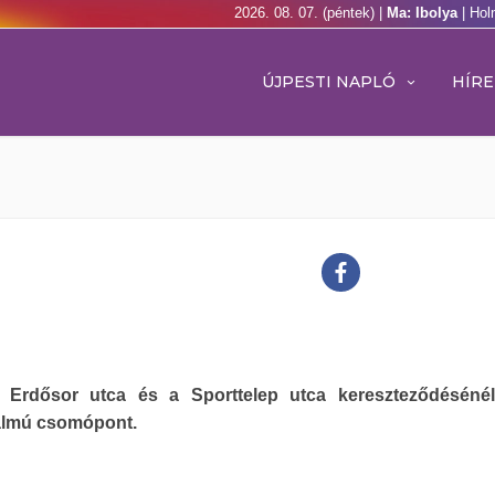
2026. 08. 07. (péntek) |
Ma: Ibolya
| Hol
ÚJPESTI NAPLÓ
HÍRE
 Erdősor utca és a Sporttelep utca kereszteződésénél
almú csomópont.