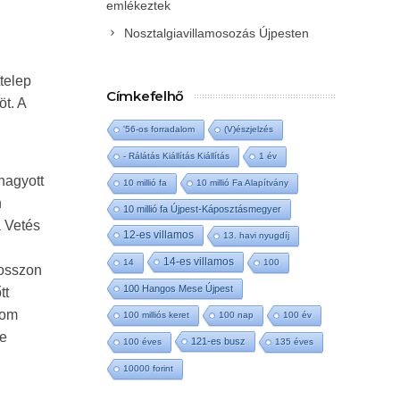
emlékeztek
Nosztalgiavillamosozás Újpesten
telep
Címkefelhő
öt. A
'56-os forradalom
(V)észjelzés
- Rálátás Kiállítás Kiállítás
1 év
áhagyott
10 millió fa
10 millió Fa Alapítvány
n
10 millió fa Újpest-Káposztásmegyer
a Vetés
12-es villamos
13. havi nyugdíj
14-es villamos
14
100
hosszon
100 Hangos Mese Újpest
tt
kom
100 milliós keret
100 nap
100 év
se
121-es busz
100 éves
135 éves
10000 forint