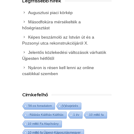
Legfrissebb hírek
Augusztusi piaci körkép
Másodfokúra mérsékelték a
hőségriasztást
Képes beszámoló az István út és a
Pozsonyi utca rekonstrukciójáról X.
Jelentős közlekedési változások várhatók
Újpesten hétfőtől
Nyáron is résen kell lenni az online
csalókkal szemben
Címkefelhő
'56-os forradalom
(V)észjelzés
- Rálátás Kiállítás Kiállítás
1 év
10 millió fa
10 millió Fa Alapítvány
10 millió fa Újpest-Káposztásmegyer