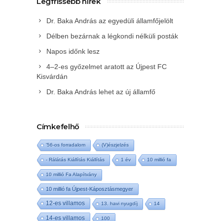
Legfrissebb hírek
Dr. Baka András az egyedüli államfőjelölt
Délben bezárnak a légkondi nélküli posták
Napos időnk lesz
4–2-es győzelmet aratott az Újpest FC
Kisvárdán
Dr. Baka András lehet az új államfő
Címkefelhő
'56-os forradalom
(V)észjelzés
- Rálátás Kiállítás Kiállítás
1 év
10 millió fa
10 millió Fa Alapítvány
10 millió fa Újpest-Káposztásmegyer
12-es villamos
13. havi nyugdíj
14
14-es villamos
100