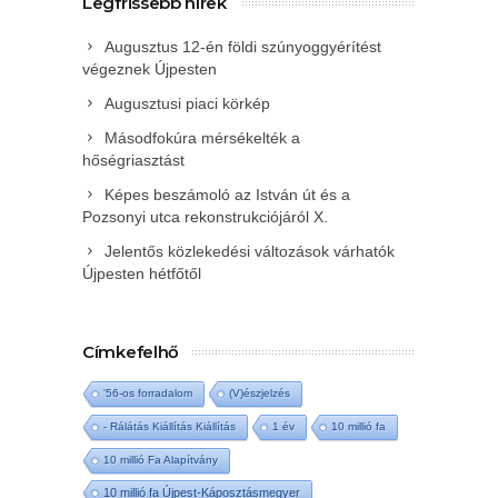
Legfrissebb hírek
Augusztus 12-én földi szúnyoggyérítést
végeznek Újpesten
Augusztusi piaci körkép
Másodfokúra mérsékelték a
hőségriasztást
Képes beszámoló az István út és a
Pozsonyi utca rekonstrukciójáról X.
Jelentős közlekedési változások várhatók
Újpesten hétfőtől
Címkefelhő
'56-os forradalom
(V)észjelzés
- Rálátás Kiállítás Kiállítás
1 év
10 millió fa
10 millió Fa Alapítvány
10 millió fa Újpest-Káposztásmegyer