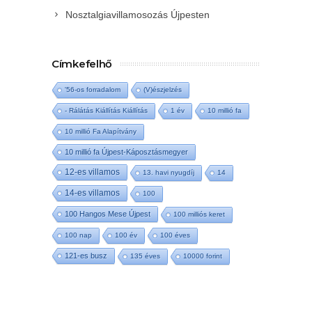
Nosztalgiavillamosozás Újpesten
Címkefelhő
'56-os forradalom
(V)észjelzés
- Rálátás Kiállítás Kiállítás
1 év
10 millió fa
10 millió Fa Alapítvány
10 millió fa Újpest-Káposztásmegyer
12-es villamos
13. havi nyugdíj
14
14-es villamos
100
100 Hangos Mese Újpest
100 milliós keret
100 nap
100 év
100 éves
121-es busz
135 éves
10000 forint