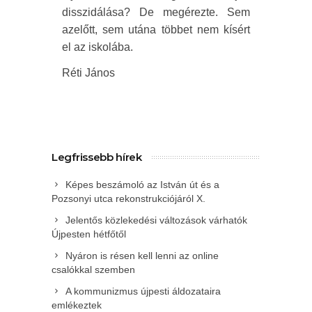
disszidálása? De megérezte. Sem
azelőtt, sem utána többet nem kísért
el az iskolába.
Réti János
Legfrissebb hírek
Képes beszámoló az István út és a
Pozsonyi utca rekonstrukciójáról X.
Jelentős közlekedési változások várhatók
Újpesten hétfőtől
Nyáron is résen kell lenni az online
csalókkal szemben
A kommunizmus újpesti áldozataira
emlékeztek