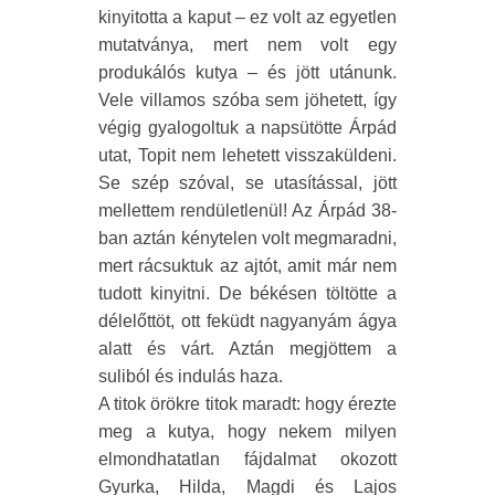
kinyitotta a kaput – ez volt az egyetlen
mutatványa, mert nem volt egy
produkálós kutya – és jött utánunk.
Vele villamos szóba sem jöhetett, így
végig gyalogoltuk a napsütötte Árpád
utat, Topit nem lehetett visszaküldeni.
Se szép szóval, se utasítással, jött
mellettem rendületlenül! Az Árpád 38-
ban aztán kénytelen volt megmaradni,
mert rácsuktuk az ajtót, amit már nem
tudott kinyitni. De békésen töltötte a
délelőttöt, ott feküdt nagyanyám ágya
alatt és várt. Aztán megjöttem a
suliból és indulás haza.
A titok örökre titok maradt: hogy érezte
meg a kutya, hogy nekem milyen
elmondhatatlan fájdalmat okozott
Gyurka, Hilda, Magdi és Lajos