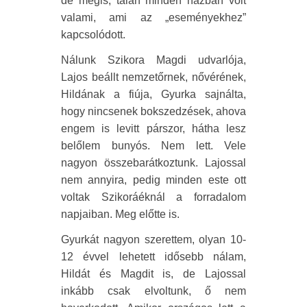
de mégis, talán minden házban volt
valami, ami az „eseményekhez”
kapcsolódott.
Nálunk Szikora Magdi udvarlója,
Lajos beállt nemzetőrnek, nővérének,
Hildának a fiúja, Gyurka sajnálta,
hogy nincsenek bokszedzések, ahova
engem is levitt párszor, hátha lesz
belőlem bunyós. Nem lett. Vele
nagyon összebarátkoztunk. Lajossal
nem annyira, pedig minden este ott
voltak Szikoráéknál a forradalom
napjaiban. Meg előtte is.
Gyurkát nagyon szerettem, olyan 10-
12 évvel lehetett idősebb nálam,
Hildát és Magdit is, de Lajossal
inkább csak elvoltunk, ő nem