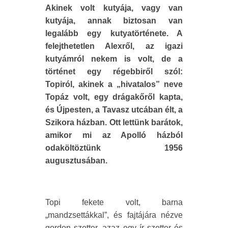
Akinek volt kutyája, vagy van
kutyája, annak biztosan van
legalább egy kutyatörténete. A
felejthetetlen Alexről, az igazi
kutyámról nekem is volt, de a
történet egy régebbiről szól:
Topiról, akinek a „hivatalos” neve
Topáz volt, egy drágakőről kapta,
és Újpesten, a Tavasz utcában élt, a
Szikora házban. Ott lettünk barátok,
amikor mi az Apolló házból
odaköltöztünk 1956
augusztusában.
Topi fekete volt, barna
„mandzsettákkal”, és fajtájára nézve
gordon szetter, azaz egy ír szetter és