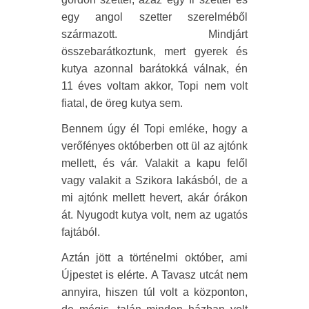
egy angol szetter szerelméből
származott. Mindjárt
összebarátkoztunk, mert gyerek és
kutya azonnal barátokká válnak, én
11 éves voltam akkor, Topi nem volt
fiatal, de öreg kutya sem.
Bennem úgy él Topi emléke, hogy a
verőfényes októberben ott ül az ajtónk
mellett, és vár. Valakit a kapu felől
vagy valakit a Szikora lakásból, de a
mi ajtónk mellett hevert, akár órákon
át. Nyugodt kutya volt, nem az ugatós
fajtából.
Aztán jött a történelmi október, ami
Újpestet is elérte. A Tavasz utcát nem
annyira, hiszen túl volt a központon,