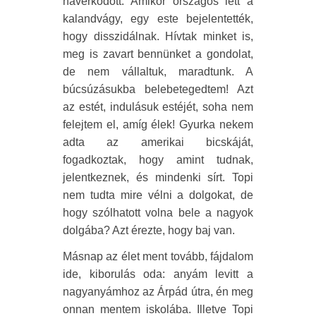
haverkodott. Amikor országos lett a
kalandvágy, egy este bejelentették,
hogy disszidálnak. Hívtak minket is,
meg is zavart bennünket a gondolat,
de nem vállaltuk, maradtunk. A
búcsúzásukba belebetegedtem! Azt
az estét, indulásuk estéjét, soha nem
felejtem el, amíg élek! Gyurka nekem
adta az amerikai bicskáját,
fogadkoztak, hogy amint tudnak,
jelentkeznek, és mindenki sírt. Topi
nem tudta mire vélni a dolgokat, de
hogy szólhatott volna bele a nagyok
dolgába? Azt érezte, hogy baj van.
Másnap az élet ment tovább, fájdalom
ide, kiborulás oda: anyám levitt a
nagyanyámhoz az Árpád útra, én meg
onnan mentem iskolába. Illetve Topi