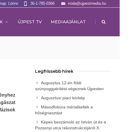
lnap: Lörinc
36-1-785-0366
iroda@ujpestmedia.hu
|
K
ÚJPEST TV
MEDIAAJÁNLAT
Legfrissebb hírek
Augusztus 12-én földi
szúnyoggyérítést végeznek Újpesten
vényhez
Augusztusi piaci körkép
gászat
Másodfokúra mérsékelték a
fázisok
hőségriasztást
Képes beszámoló az István út és a
Pozsonyi utca rekonstrukciójáról X.