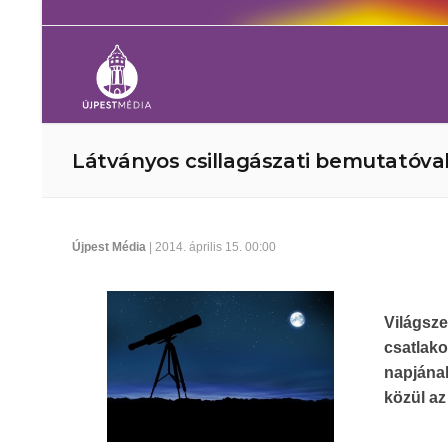
Látványos csillagászati bemutatóva
Újpest Média
| 2014. április 15. 00:00
Világsz
csatlak
napjána
közül az