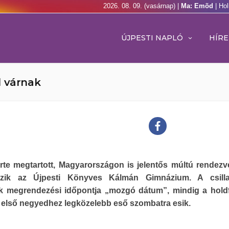
2026. 08. 09. (vasárnap) |
Ma: Emõd
| Ho
ÚJPESTI NAPLÓ
HÍRE
l várnak
erte megtartott, Magyarországon is jelentős múltú rendez
ozik az Újpesti Könyves Kálmán Gimnázium. A csilla
k megrendezési időpontja „mozgó dátum”, mindig a hold
 első negyedhez legközelebb eső szombatra esik.