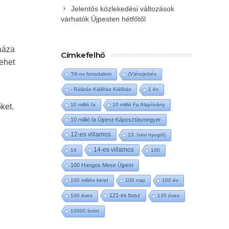
Jelentős közlekedési változások
várhatók Újpesten hétfőtől
háza
Címkefelhő
lehet
'56-os forradalom
(V)észjelzés
- Rálátás Kiállítás Kiállítás
1 év
10 millió fa
10 millió Fa Alapítvány
ket.
10 millió fa Újpest-Káposztásmegyer
12-es villamos
13. havi nyugdíj
14-es villamos
14
100
100 Hangos Mese Újpest
100 milliós keret
100 nap
100 év
121-es busz
100 éves
135 éves
10000 forint