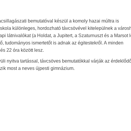
csillagászati bemutatóval készül a komoly hazai múltra is
iskola különleges, hordozható távcsövével kitelepülnek a város
api látnivalókat (a Holdat, a Jupitert, a Szaturnuszt és a Marsot 
tő, tudományos ismertetőt is adnak az égitestekről. A minden
s 22 óra között lesz.
li nyitva tartással, távcsöves bemutatókkal várják az érdeklődő
zik most a neves újpesti gimnázium.