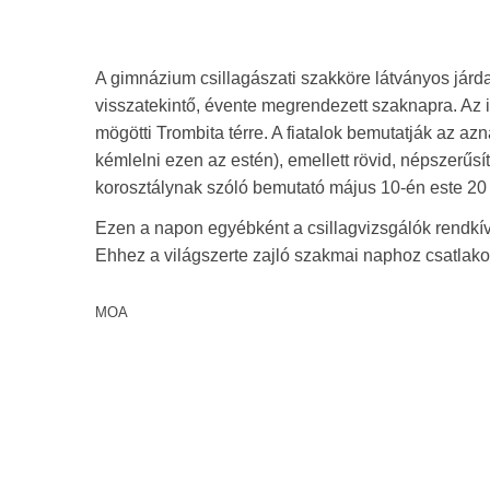
A gimnázium csillagászati szakköre látványos járda
visszatekintő, évente megrendezett szaknapra. Az 
mögötti Trombita térre. A fiatalok bemutatják az azn
kémlelni ezen az estén), emellett rövid, népszerűsí
korosztálynak szóló bemutató május 10-én este 20 é
Ezen a napon egyébként a csillagvizsgálók rendkívü
Ehhez a világszerte zajló szakmai naphoz csatlako
MOA