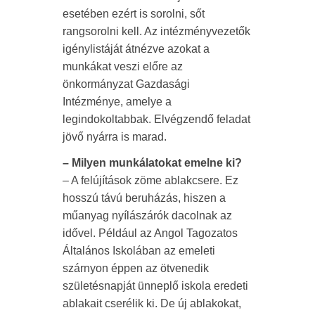
esetében ezért is sorolni, sőt
rangsorolni kell. Az intézményvezetők
igénylistáját átnézve azokat a
munkákat veszi előre az
önkormányzat Gazdasági
Intézménye, amelye a
legindokoltabbak. Elvégzendő feladat
jövő nyárra is marad.
– Milyen munkálatokat emelne ki?
– A felújítások zöme ablakcsere. Ez
hosszú távú beruházás, hiszen a
műanyag nyílászárók dacolnak az
idővel. Például az Angol Tagozatos
Általános Iskolában az emeleti
szárnyon éppen az ötvenedik
születésnapját ünneplő iskola eredeti
ablakait cserélik ki. De új ablakokat,