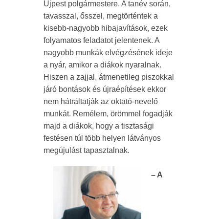
Újpest polgármestere. A tanév során,
tavasszal, ősszel, megtörténtek a
kisebb-nagyobb hibajavítások, ezek
folyamatos feladatot jelentenek. A
nagyobb munkák elvégzésének ideje
a nyár, amikor a diákok nyaralnak.
Hiszen a zajjal, átmenetileg piszokkal
járó bontások és újraépítések ekkor
nem hátráltatják az oktató-nevelő
munkát. Remélem, örömmel fogadják
majd a diákok, hogy a tisztasági
festésen túl több helyen látványos
megújulást tapasztalnak.
– A