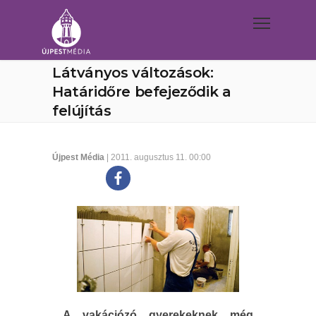
Látványos változások:
Határidőre befejeződik a
felújítás
Újpest Média
| 2011. augusztus 11. 00:00
A vakációzó gyerekeknek még