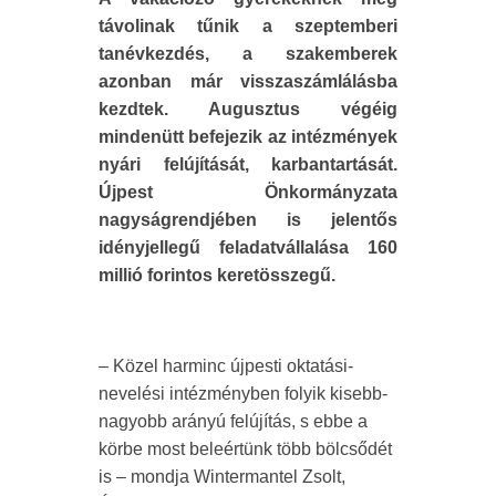
távolinak tűnik a szeptemberi
tanévkezdés, a szakemberek
azonban már visszaszámlálásba
kezdtek. Augusztus végéig
mindenütt befejezik az intézmények
nyári felújítását, karbantartását.
Újpest Önkormányzata
nagyságrendjében is jelentős
idényjellegű feladatvállalása 160
millió forintos keretösszegű.
– Közel harminc újpesti oktatási-
nevelési intézményben folyik kisebb-
nagyobb arányú felújítás, s ebbe a
körbe most beleértünk több bölcsődét
is – mondja Wintermantel Zsolt,