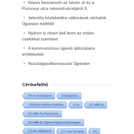
Képes beszámoló az István út és a
Pozsonyi utca rekonstrukciójáról X.
Jelentős közlekedési változások várhatók
Újpesten hétfőtől
Nyáron is résen kell lenni az online
csalókkal szemben
A kommunizmus újpesti áldozataira
emlékeztek
Nosztalgiavillamosozás Újpesten
Címkefelhő
'56-os forradalom
(V)észjelzés
- Rálátás Kiállítás Kiállítás
1 év
10 millió fa
10 millió Fa Alapítvány
10 millió fa Újpest-Káposztásmegyer
12-es villamos
13. havi nyugdíj
14