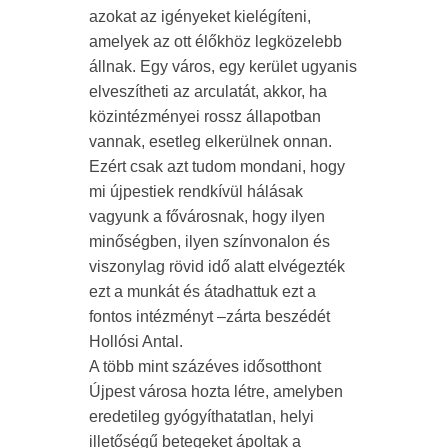
azokat az igényeket kielégíteni,
amelyek az ott élőkhöz legközelebb
állnak. Egy város, egy kerület ugyanis
elveszítheti az arculatát, akkor, ha
közintézményei rossz állapotban
vannak, esetleg elkerülnek onnan.
Ezért csak azt tudom mondani, hogy
mi újpestiek rendkívül hálásak
vagyunk a fővárosnak, hogy ilyen
minőségben, ilyen színvonalon és
viszonylag rövid idő alatt elvégezték
ezt a munkát és átadhattuk ezt a
fontos intézményt –zárta beszédét
Hollósi Antal.
A több mint százéves idősotthont
Újpest városa hozta létre, amelyben
eredetileg gyógyíthatatlan, helyi
illetőségű betegeket ápoltak a