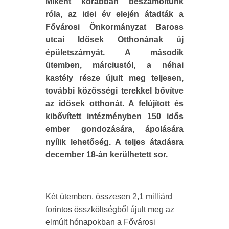
Miként korábban beszámoltunk
róla, az idei év elején átadták a
Fővárosi Önkormányzat Baross
utcai Idősek Otthonának új
épületszárnyát. A második
ütemben, márciustól, a néhai
kastély része újult meg teljesen,
további közösségi terekkel bővítve
az idősek otthonát. A felújított és
kibővített intézményben 150 idős
ember gondozására, ápolására
nyílik lehetőség. A teljes átadásra
december 18-án kerülhetett sor.
Két ütemben, összesen 2,1 milliárd
forintos összköltségből újult meg az
elmúlt hónapokban a Fővárosi