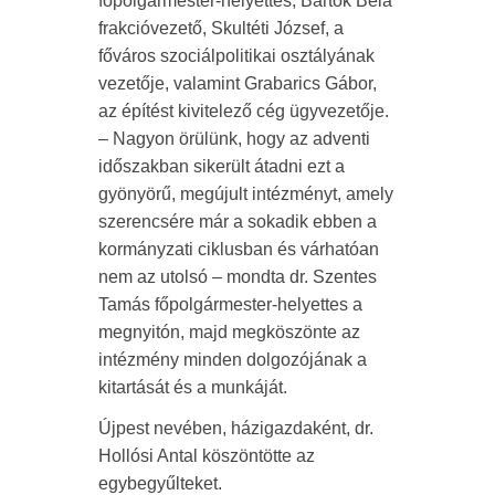
főpolgármester-helyettes, Bartók Béla
frakcióvezető, Skultéti József, a
főváros szociálpolitikai osztályának
vezetője, valamint Grabarics Gábor,
az építést kivitelező cég ügyvezetője.
– Nagyon örülünk, hogy az adventi
időszakban sikerült átadni ezt a
gyönyörű, megújult intézményt, amely
szerencsére már a sokadik ebben a
kormányzati ciklusban és várhatóan
nem az utolsó – mondta dr. Szentes
Tamás főpolgármester-helyettes a
megnyitón, majd megköszönte az
intézmény minden dolgozójának a
kitartását és a munkáját.
Újpest nevében, házigazdaként, dr.
Hollósi Antal köszöntötte az
egybegyűlteket.