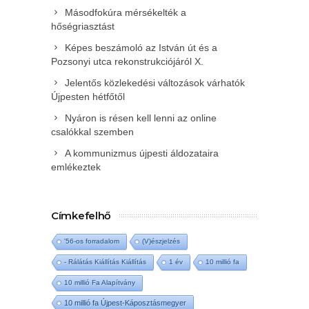
Másodfokúra mérsékelték a
hőségriasztást
Képes beszámoló az István út és a
Pozsonyi utca rekonstrukciójáról X.
Jelentős közlekedési változások várhatók
Újpesten hétfőtől
Nyáron is résen kell lenni az online
csalókkal szemben
A kommunizmus újpesti áldozataira
emlékeztek
Címkefelhő
'56-os forradalom
(V)észjelzés
- Rálátás Kiállítás Kiállítás
1 év
10 millió fa
10 millió Fa Alapítvány
10 millió fa Újpest-Káposztásmegyer