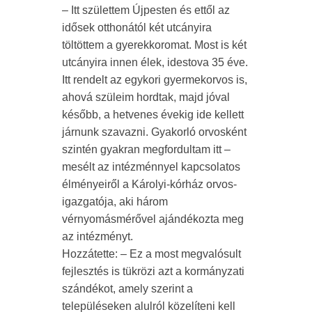
– Itt születtem Újpesten és ettől az
idősek otthonától két utcányira
töltöttem a gyerekkoromat. Most is két
utcányira innen élek, idestova 35 éve.
Itt rendelt az egykori gyermekorvos is,
ahová szüleim hordtak, majd jóval
később, a hetvenes évekig ide kellett
járnunk szavazni. Gyakorló orvosként
szintén gyakran megfordultam itt –
mesélt az intézménnyel kapcsolatos
élményeiről a Károlyi-kórház orvos-
igazgatója, aki három
vérnyomásmérővel ajándékozta meg
az intézményt.
Hozzátette: – Ez a most megvalósult
fejlesztés is tükrözi azt a kormányzati
szándékot, amely szerint a
településeken alulról közelíteni kell