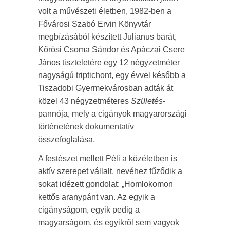
volt a művészeti életben, 1982-ben a
Fővárosi Szabó Ervin Könyvtár
megbízásából készített Julianus barát,
Kőrösi Csoma Sándor és Apáczai Csere
János tiszteletére egy 12 négyzetméter
nagyságú triptichont, egy évvel később a
Tiszadobi Gyermekvárosban adták át
közel 43 négyzetméteres
Születés
-
pannója, mely a cigányok magyarországi
történetének dokumentatív
összefoglalása.
A festészet mellett Péli a közéletben is
aktív szerepet vállalt, nevéhez fűződik a
sokat idézett gondolat: „Homlokomon
kettős aranypánt van. Az egyik a
cigányságom, egyik pedig a
magyarságom, és egyikről sem vagyok