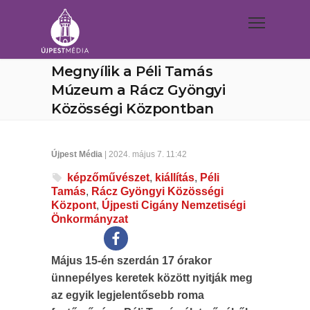
Megnyílik a Péli Tamás
Múzeum a Rácz Gyöngyi
Közösségi Központban
Újpest Média
| 2024. május 7. 11:42
képzőművészet
,
kiállítás
,
Péli
Tamás
,
Rácz Gyöngyi Közösségi
Központ
,
Újpesti Cigány Nemzetiségi
Önkormányzat
Május 15-én szerdán 17 órakor
ünnepélyes keretek között nyitják meg
az egyik legjelentősebb roma