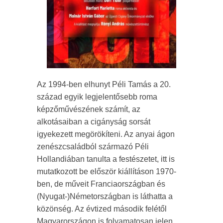
Az 1994-ben elhunyt Péli Tamás a 20.
század egyik legjelentősebb roma
képzőművészének számít, az
alkotásaiban a cigányság sorsát
igyekezett megörökíteni. Az anyai ágon
zenészcsaládból származó Péli
Hollandiában tanulta a festészetet, itt is
mutatkozott be először kiállításon 1970-
ben, de műveit Franciaországban és
(Nyugat-)Németországban is láthatta a
közönség. Az évtized második felétől
Magyarországon is folyamatosan jelen