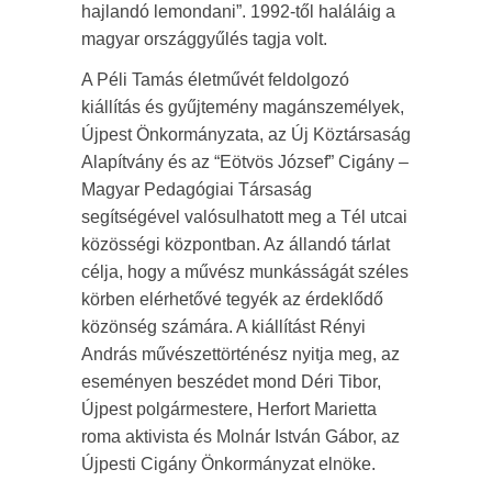
hajlandó lemondani”. 1992-től haláláig a
magyar országgyűlés tagja volt.
A Péli Tamás életművét feldolgozó
kiállítás és gyűjtemény magánszemélyek,
Újpest Önkormányzata, az Új Köztársaság
Alapítvány és az “Eötvös József” Cigány –
Magyar Pedagógiai Társaság
segítségével valósulhatott meg a Tél utcai
közösségi központban. Az állandó tárlat
célja, hogy a művész munkásságát széles
körben elérhetővé tegyék az érdeklődő
közönség számára. A kiállítást Rényi
András művészettörténész nyitja meg, az
eseményen beszédet mond Déri Tibor,
Újpest polgármestere, Herfort Marietta
roma aktivista és Molnár István Gábor, az
Újpesti Cigány Önkormányzat elnöke.