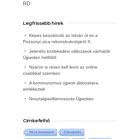
RD
Legfrissebb hírek
Képes beszámoló az István út és a
Pozsonyi utca rekonstrukciójáról X.
Jelentős közlekedési változások várhatók
Újpesten hétfőtől
Nyáron is résen kell lenni az online
csalókkal szemben
A kommunizmus újpesti áldozataira
emlékeztek
Nosztalgiavillamosozás Újpesten
Címkefelhő
'56-os forradalom
(V)észjelzés