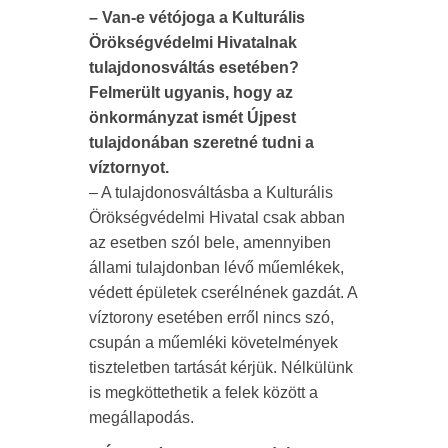
– Van-e vétójoga a Kulturális
Örökségvédelmi Hivatalnak
tulajdonosváltás esetében?
Felmerült ugyanis, hogy az
önkormányzat ismét Újpest
tulajdonában szeretné tudni a
víztornyot.
– A tulajdonosváltásba a Kulturális
Örökségvédelmi Hivatal csak abban
az esetben szól bele, amennyiben
állami tulajdonban lévő műemlékek,
védett épületek cserélnének gazdát. A
víztorony esetében erről nincs szó,
csupán a műemléki követelmények
tiszteletben tartását kérjük. Nélkülünk
is megköttethetik a felek között a
megállapodás.