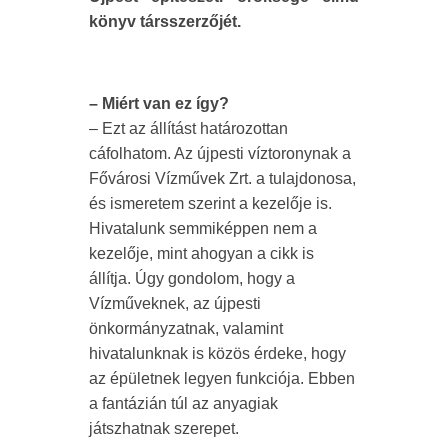
könyv társszerzőjét.
– Miért van ez így?
– Ezt az állítást határozottan
cáfolhatom. Az újpesti víztoronynak a
Fővárosi Vízművek Zrt. a tulajdonosa,
és ismeretem szerint a kezelője is.
Hivatalunk semmiképpen nem a
kezelője, mint ahogyan a cikk is
állítja. Úgy gondolom, hogy a
Vízműveknek, az újpesti
önkormányzatnak, valamint
hivatalunknak is közös érdeke, hogy
az épületnek legyen funkciója. Ebben
a fantázián túl az anyagiak
játszhatnak szerepet.