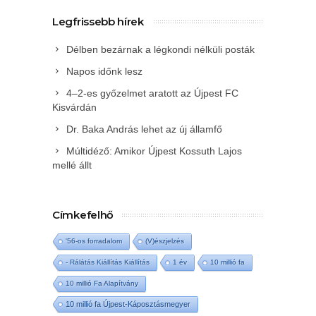
Legfrissebb hírek
Délben bezárnak a légkondi nélküli posták
Napos időnk lesz
4–2-es győzelmet aratott az Újpest FC
Kisvárdán
Dr. Baka András lehet az új államfő
Múltidéző: Amikor Újpest Kossuth Lajos
mellé állt
Címkefelhő
'56-os forradalom
(V)észjelzés
- Rálátás Kiállítás Kiállítás
1 év
10 millió fa
10 millió Fa Alapítvány
10 millió fa Újpest-Káposztásmegyer