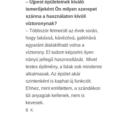
– Újpest épületeinek kiváló
ismerőjeként Ön milyen szerepet
szánna a használaton kívüli
víztoronynak?
– Többször felmerült az évek során,
hogy lakássá, kávézóvá, galériává
egyaránt átalakítható volna a
víztorony. El tudom képzelni ilyen
irányú jellegű hasznosítását. Mivel
testes építmény, a falak sok mindenre
alkalmasak. Az épület akár
szintenként is kaphat új funkciót.
Ehhez, mint említettem, a szándékon
túl anyagiak kellenek, nem is
kevesek.
B. K.