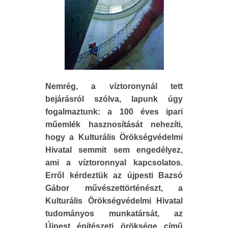
Nemrég, a víztoronynál tett
bejárásról szólva, lapunk úgy
fogalmaztunk: a 100 éves ipari
műemlék hasznosítását nehezíti,
hogy a Kulturális Örökségvédelmi
Hivatal semmit sem engedélyez,
ami a víztoronnyal kapcsolatos.
Erről kérdeztük az újpesti Bazsó
Gábor művészettörténészt, a
Kulturális Örökségvédelmi Hivatal
tudományos munkatársát, az
Újpest építészeti öröksége című