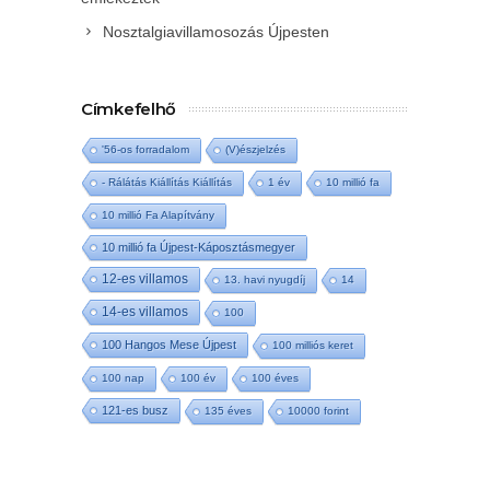
Nosztalgiavillamosozás Újpesten
Címkefelhő
'56-os forradalom
(V)észjelzés
- Rálátás Kiállítás Kiállítás
1 év
10 millió fa
10 millió Fa Alapítvány
10 millió fa Újpest-Káposztásmegyer
12-es villamos
13. havi nyugdíj
14
14-es villamos
100
100 Hangos Mese Újpest
100 milliós keret
100 nap
100 év
100 éves
121-es busz
135 éves
10000 forint