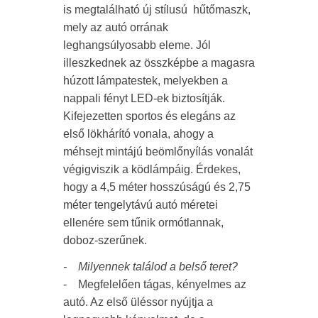
is megtalálható új stílusú hűtőmaszk,
mely az autó orrának
leghangsúlyosabb eleme. Jól
illeszkednek az összképbe a magasra
húzott lámpatestek, melyekben a
nappali fényt LED-ek biztosítják.
Kifejezetten sportos és elegáns az
első lökhárító vonala, ahogy a
méhsejt mintájú beömlőnyílás vonalát
végigviszik a ködlámpáig. Érdekes,
hogy a 4,5 méter hosszúságú és 2,75
méter tengelytávú autó méretei
ellenére sem tűnik ormótlannak,
doboz-szerűnek.
- Milyennek találod a belső teret?
- Megfelelően tágas, kényelmes az
autó. Az első üléssor nyújtja a