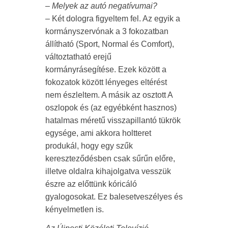
– Melyek az autó negatívumai?
– Két dologra figyeltem fel. Az egyik a
kormányszervónak a 3 fokozatban
állítható (Sport, Normal és Comfort),
változtatható erejű
kormányrásegítése. Ezek között a
fokozatok között lényeges eltérést
nem észleltem. A másik az osztott A
oszlopok és (az egyébként hasznos)
hatalmas méretű visszapillantó tükrök
egysége, ami akkora holtteret
produkál, hogy egy szűk
kereszteződésben csak sűrűn előre,
illetve oldalra kihajolgatva vesszük
észre az előttünk kóricáló
gyalogosokat. Ez balesetveszélyes és
kényelmetlen is.