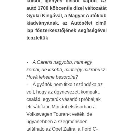
külsőt, igényes belsőt kapott. Az
autó 1700 köbcentis dízel változatát
Gyulai Kingával, a Magyar Autóklub
kiadványának, az Autósélet című
lap főszerkesztőjének segítségével
teszteltük
- A Carens nagyobb, mint egy
kombi, de kisebb, mint egy mikrobusz.
Hová lehetne besorolni?
- A gyártók nem titkolt szándéka az
volt, hogy az úgynevezett kompakt,
családi egyterűk vásárlóit próbálják
elcsábítani. Mintául elsősorban a
Volkswagen Touran-t vették, de
ugyanebben a szegmensben
található az Opel Zafira, a Ford C-