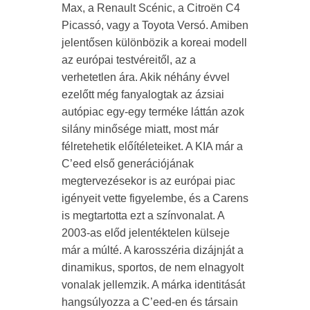
Max, a Renault Scénic, a Citroën C4
Picassó, vagy a Toyota Versó. Amiben
jelentősen különbözik a koreai modell
az európai testvéreitől, az a
verhetetlen ára. Akik néhány évvel
ezelőtt még fanyalogtak az ázsiai
autópiac egy-egy terméke láttán azok
silány minősége miatt, most már
félretehetik előítéleteiket. A KIA már a
C’eed első generációjának
megtervezésekor is az európai piac
igényeit vette figyelembe, és a Carens
is megtartotta ezt a színvonalat. A
2003-as előd jelentéktelen külseje
már a múlté. A karosszéria dizájnját a
dinamikus, sportos, de nem elnagyolt
vonalak jellemzik. A márka identitását
hangsúlyozza a C’eed-en és társain