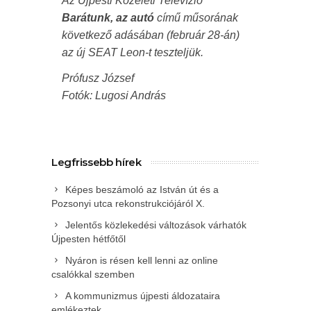
Az Újpesti Közéleti Televízió
Barátunk, az autó
című műsorának
következő adásában (február 28-án)
az új SEAT Leon-t teszteljük.
Prófusz József
Fotók: Lugosi András
Legfrissebb hírek
Képes beszámoló az István út és a
Pozsonyi utca rekonstrukciójáról X.
Jelentős közlekedési változások várhatók
Újpesten hétfőtől
Nyáron is résen kell lenni az online
csalókkal szemben
A kommunizmus újpesti áldozataira
emlékeztek