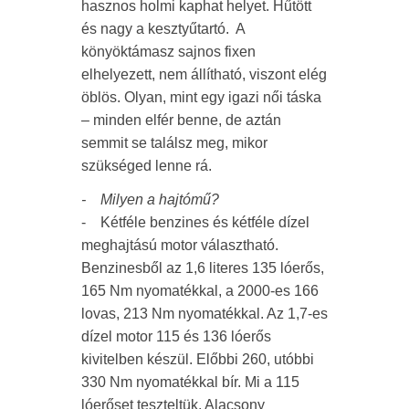
hasznos holmi kaphat helyet. Hűtött
és nagy a kesztyűtartó. A
könyöktámasz sajnos fixen
elhelyezett, nem állítható, viszont elég
öblös. Olyan, mint egy igazi női táska
– minden elfér benne, de aztán
semmit se találsz meg, mikor
szükséged lenne rá.
- Milyen a hajtómű?
- Kétféle benzines és kétféle dízel
meghajtású motor választható.
Benzinesből az 1,6 literes 135 lóerős,
165 Nm nyomatékkal, a 2000-es 166
lovas, 213 Nm nyomatékkal. Az 1,7-es
dízel motor 115 és 136 lóerős
kivitelben készül. Előbbi 260, utóbbi
330 Nm nyomatékkal bír. Mi a 115
lóerőset teszteltük. Alacsony