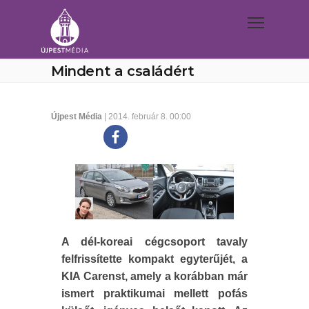
Mindent a családért
Újpest Média
| 2014. február 8. 00:00
A dél-koreai cégcsoport tavaly
felfrissítette kompakt egyterűjét, a
KIA Carenst, amely a korábban már
ismert praktikumai mellett pofás