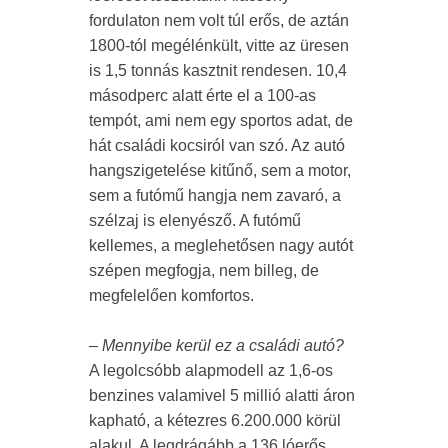
fordulaton nem volt túl erős, de aztán
1800-tól megélénkült, vitte az üresen
is 1,5 tonnás kasztnit rendesen. 10,4
másodperc alatt érte el a 100-as
tempót, ami nem egy sportos adat, de
hát családi kocsiról van szó. Az autó
hangszigetelése kitűnő, sem a motor,
sem a futómű hangja nem zavaró, a
szélzaj is elenyésző. A futómű
kellemes, a meglehetősen nagy autót
szépen megfogja, nem billeg, de
megfelelően komfortos.
– Mennyibe kerül ez a családi autó?
A legolcsóbb alapmodell az 1,6-os
benzines valamivel 5 millió alatti áron
kapható, a kétezres 6.200.000 körül
alakul. A legdrágább a 136 lóerős