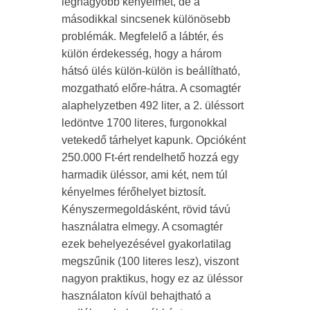
legnagyobb kényelmet, de a
másodikkal sincsenek különösebb
problémák. Megfelelő a lábtér, és
külön érdekesség, hogy a három
hátsó ülés külön-külön is beállítható,
mozgatható előre-hátra. A csomagtér
alaphelyzetben 492 liter, a 2. üléssort
ledöntve 1700 literes, furgonokkal
vetekedő tárhelyet kapunk. Opcióként
250.000 Ft-ért rendelhető hozzá egy
harmadik üléssor, ami két, nem túl
kényelmes férőhelyet biztosít.
Kényszermegoldásként, rövid távú
használatra elmegy. A csomagtér
ezek behelyezésével gyakorlatilag
megszűnik (100 literes lesz), viszont
nagyon praktikus, hogy ez az üléssor
használaton kívül behajtható a