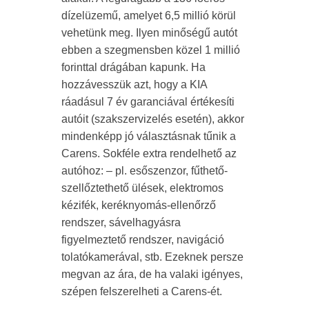
dízelüzemű, amelyet 6,5 millió körül
vehetünk meg. Ilyen minőségű autót
ebben a szegmensben közel 1 millió
forinttal drágában kapunk. Ha
hozzávesszük azt, hogy a KIA
ráadásul 7 év garanciával értékesíti
autóit (szakszervizelés esetén), akkor
mindenképp jó választásnak tűnik a
Carens. Sokféle extra rendelhető az
autóhoz: – pl. esőszenzor, fűthető-
szellőztethető ülések, elektromos
kézifék, keréknyomás-ellenőrző
rendszer, sávelhagyásra
figyelmeztető rendszer, navigáció
tolatókamerával, stb. Ezeknek persze
megvan az ára, de ha valaki igényes,
szépen felszerelheti a Carens-ét.