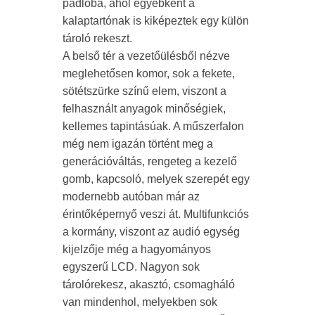
padlóba, ahol egyébként a
kalaptartónak is kiképeztek egy külön
tároló rekeszt.
A belső tér a vezetőülésből nézve
meglehetősen komor, sok a fekete,
sötétszürke színű elem, viszont a
felhasznált anyagok minőségiek,
kellemes tapintásúak. A műszerfalon
még nem igazán történt meg a
generációváltás, rengeteg a kezelő
gomb, kapcsoló, melyek szerepét egy
modernebb autóban már az
érintőképernyő veszi át. Multifunkciós
a kormány, viszont az audió egység
kijelzője még a hagyományos
egyszerű LCD. Nagyon sok
tárolórekesz, akasztó, csomagháló
van mindenhol, melyekben sok