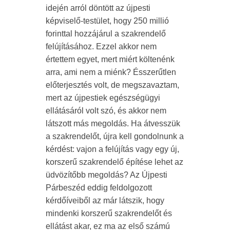
idején arról döntött az újpesti
képviselő-testület, hogy 250 millió
forinttal hozzájárul a szakrendelő
felújításához. Ezzel akkor nem
értettem egyet, mert miért költenénk
arra, ami nem a miénk? Ésszerűtlen
előterjesztés volt, de megszavaztam,
mert az újpestiek egészségügyi
ellátásáról volt szó, és akkor nem
látszott más megoldás. Ha átvesszük
a szakrendelőt, újra kell gondolnunk a
kérdést: vajon a felújítás vagy egy új,
korszerű szakrendelő építése lehet az
üdvözítőbb megoldás? Az Újpesti
Párbeszéd eddig feldolgozott
kérdőíveiből az már látszik, hogy
mindenki korszerű szakrendelőt és
ellátást akar, ez ma az első számú