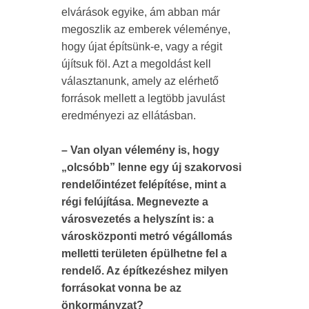
elvárások egyike, ám abban már
megoszlik az emberek véleménye,
hogy újat építsünk-e, vagy a régit
újítsuk föl. Azt a megoldást kell
választanunk, amely az elérhető
források mellett a legtöbb javulást
eredményezi az ellátásban.
– Van olyan vélemény is, hogy
„olcsóbb” lenne egy új szakorvosi
rendelőintézet felépítése, mint a
régi felújítása. Megnevezte a
városvezetés a helyszínt is: a
városközponti metró végállomás
melletti területen épülhetne fel a
rendelő. Az építkezéshez milyen
forrásokat vonna be az
önkormányzat?