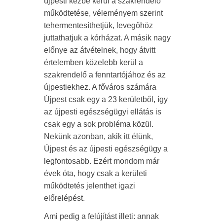
újpesti kézbe kerül a szakrendelő
működtetése, véleményem szerint
tehermentesíthetjük, levegőhöz
juttathatjuk a kórházat. A másik nagy
előnye az átvételnek, hogy átvitt
értelemben közelebb kerül a
szakrendelő a fenntartójához és az
újpestiekhez. A főváros számára
Újpest csak egy a 23 kerületből, így
az újpesti egészségügyi ellátás is
csak egy a sok probléma közül.
Nekünk azonban, akik itt élünk,
Újpest és az újpesti egészségügy a
legfontosabb. Ezért mondom már
évek óta, hogy csak a kerületi
működtetés jelenthet igazi
előrelépést.
Ami pedig a felújítást illeti: annak