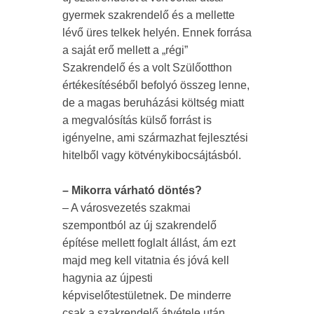
gyermek szakrendelő és a mellette
lévő üres telkek helyén. Ennek forrása
a saját erő mellett a „régi”
Szakrendelő és a volt Szülőotthon
értékesítéséből befolyó összeg lenne,
de a magas beruházási költség miatt
a megvalósítás külső forrást is
igényelne, ami származhat fejlesztési
hitelből vagy kötvénykibocsájtásból.
– Mikorra várható döntés?
– A városvezetés szakmai
szempontból az új szakrendelő
építése mellett foglalt állást, ám ezt
majd meg kell vitatnia és jóvá kell
hagynia az újpesti
képviselőtestületnek. De minderre
csak a szakrendelő átvétele után