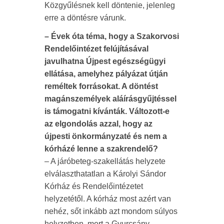
Közgyűlésnek kell döntenie, jelenleg
erre a döntésre várunk.
– Évek óta téma, hogy a Szakorvosi
Rendelőintézet felújításával
javulhatna Újpest egészségügyi
ellátása, amelyhez pályázat útján
reméltek forrásokat. A döntést
magánszemélyek aláírásgyűjtéssel
is támogatni kívánták. Változott-e
az elgondolás azzal, hogy az
újpesti önkormányzaté és nem a
kórházé lenne a szakrendelő?
– A járóbeteg-szakellátás helyzete
elválaszthatatlan a Károlyi Sándor
Kórház és Rendelőintézetet
helyzetétől. A kórház most azért van
nehéz, sőt inkább azt mondom súlyos
helyzetben, mert a Gyurcsány-