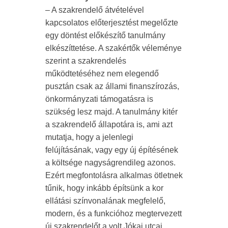
– A szakrendelő átvételével
kapcsolatos előterjesztést megelőzte
egy döntést előkészítő tanulmány
elkészíttetése. A szakértők véleménye
szerint a szakrendelés
működtetéséhez nem elegendő
pusztán csak az állami finanszírozás,
önkormányzati támogatásra is
szükség lesz majd. A tanulmány kitér
a szakrendelő állapotára is, ami azt
mutatja, hogy a jelenlegi
felújításának, vagy egy új építésének
a költsége nagyságrendileg azonos.
Ezért megfontolásra alkalmas ötletnek
tűnik, hogy inkább építsünk a kor
ellátási színvonalának megfelelő,
modern, és a funkcióhoz megtervezett
új szakrendelőt a volt Jókai utcai