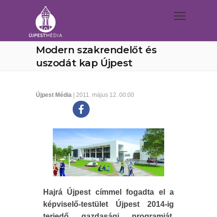
Modern szakrendelőt és
uszodát kap Újpest
Újpest Média
| 2011. május 12. 00:00
Hajrá Újpest címmel fogadta el a
képviselő-testület Újpest 2014-ig
terjedő gazdasági programját,