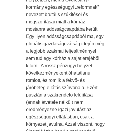
kormány egészségügyi „reformnak”
nevezett brutális szűkítései és
megszorításai miatt a kórház
mostanra adósságcsapdába került.
Egy ilyen adósságcsapdából ma, egy
globális gazdasági válság idején még
a legjobb szakmai teljesítménnyel
sem tud egy kórház a saját erejéből
kitörni. A rossz pénzügyi helyzet
következményeként óhatatlanul
romlott, és romlik a fekvő- és
járóbeteg ellátás színvonala. Ezért
pusztán a szakrendelő felújítása
(annak átvétele nélkül) nem
eredményezne igazi javulást az
egészségügyi ellátásban, csak a
környezet javulna. Azzal viszont, hogy