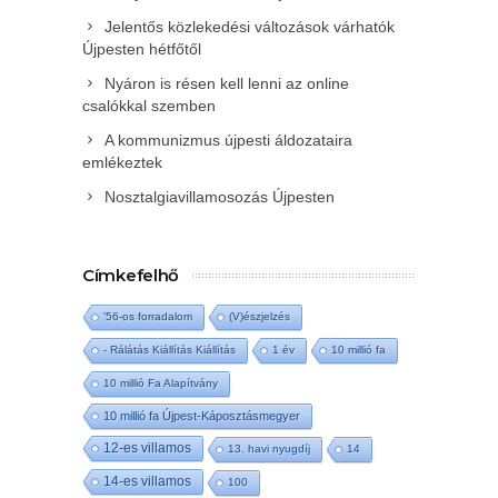
Jelentős közlekedési változások várhatók
Újpesten hétfőtől
Nyáron is résen kell lenni az online
csalókkal szemben
A kommunizmus újpesti áldozataira
emlékeztek
Nosztalgiavillamosozás Újpesten
Címkefelhő
'56-os forradalom
(V)észjelzés
- Rálátás Kiállítás Kiállítás
1 év
10 millió fa
10 millió Fa Alapítvány
10 millió fa Újpest-Káposztásmegyer
12-es villamos
13. havi nyugdíj
14
14-es villamos
100