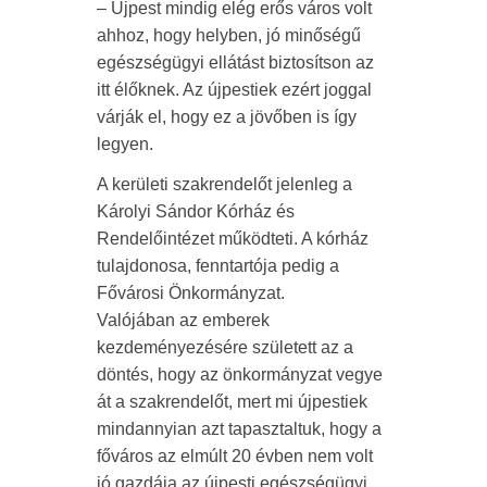
– Újpest mindig elég erős város volt
ahhoz, hogy helyben, jó minőségű
egészségügyi ellátást biztosítson az
itt élőknek. Az újpestiek ezért joggal
várják el, hogy ez a jövőben is így
legyen.
A kerületi szakrendelőt jelenleg a
Károlyi Sándor Kórház és
Rendelőintézet működteti. A kórház
tulajdonosa, fenntartója pedig a
Fővárosi Önkormányzat.
Valójában az emberek
kezdeményezésére született az a
döntés, hogy az önkormányzat vegye
át a szakrendelőt, mert mi újpestiek
mindannyian azt tapasztaltuk, hogy a
főváros az elmúlt 20 évben nem volt
jó gazdája az újpesti egészségügyi