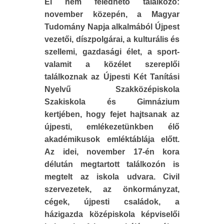
El nem feledhető találkozó:
november közepén, a Magyar
Tudomány Napja alkalmából Újpest
vezetői, díszpolgárai, a kulturális és
szellemi, gazdasági élet, a sport-
valamit a közélet szereplői
találkoznak az Újpesti Két Tanítási
Nyelvű Szakközépiskola
Szakiskola és Gimnázium
kertjében, hogy fejet hajtsanak az
újpesti, emlékezetünkben élő
akadémikusok emléktáblája előtt.
Az idei, november 17-én kora
délután megtartott találkozón is
megtelt az iskola udvara. Civil
szervezetek, az önkormányzat,
cégek, újpesti családok, a
házigazda középiskola képviselői