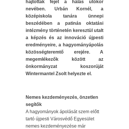
hajtottak fejet a hálás utókor
nevében. Urbán Kornél, a
középiskola tanára ünnepi
beszédében a patinás oktatási
intézmény történetén keresztül utalt
a képzés és az innováció újpesti
eredményeire, a hagyományápolás
közösségteremtő erejére. A
megemlékezők között az
önkormányzat koszorúját
Wintermantel Zsolt helyezte el.
Nemes kezdeményezés, önzetlen
segítők
A hagyományok ápolását szem előtt
tartó újpesti Városvédő Egyesület
nemes kezdeményezése már