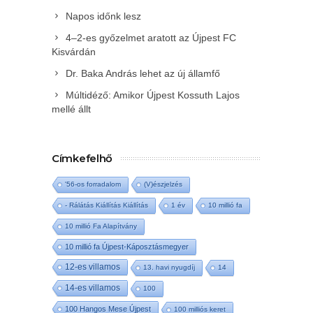
Napos időnk lesz
4–2-es győzelmet aratott az Újpest FC
Kisvárdán
Dr. Baka András lehet az új államfő
Múltidéző: Amikor Újpest Kossuth Lajos
mellé állt
Címkefelhő
'56-os forradalom
(V)észjelzés
- Rálátás Kiállítás Kiállítás
1 év
10 millió fa
10 millió Fa Alapítvány
10 millió fa Újpest-Káposztásmegyer
12-es villamos
13. havi nyugdíj
14
14-es villamos
100
100 Hangos Mese Újpest
100 milliós keret