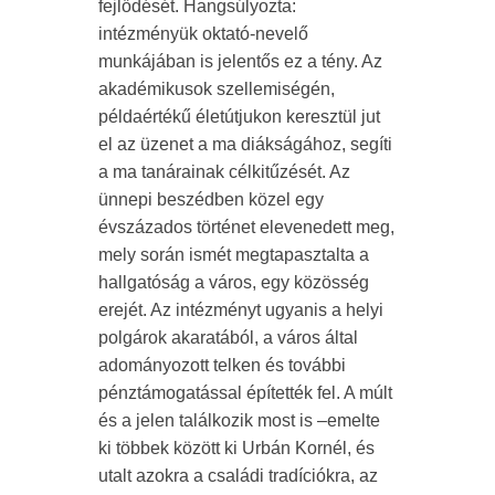
fejlődését. Hangsúlyozta:
intézményük oktató-nevelő
munkájában is jelentős ez a tény. Az
akadémikusok szellemiségén,
példaértékű életútjukon keresztül jut
el az üzenet a ma diákságához, segíti
a ma tanárainak célkitűzését. Az
ünnepi beszédben közel egy
évszázados történet elevenedett meg,
mely során ismét megtapasztalta a
hallgatóság a város, egy közösség
erejét. Az intézményt ugyanis a helyi
polgárok akaratából, a város által
adományozott telken és további
pénztámogatással építették fel. A múlt
és a jelen találkozik most is –emelte
ki többek között ki Urbán Kornél, és
utalt azokra a családi tradíciókra, az