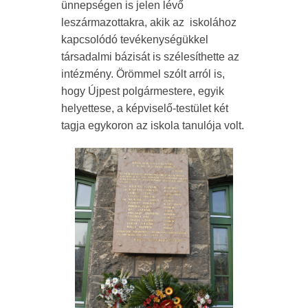
ünnepségen is jelen lévő
leszármazottakra, akik az iskolához
kapcsolódó tevékenységükkel
társadalmi bázisát is szélesíthette az
intézmény. Örömmel szólt arról is,
hogy Újpest polgármestere, egyik
helyettese, a képviselő-testület két
tagja egykoron az iskola tanulója volt.