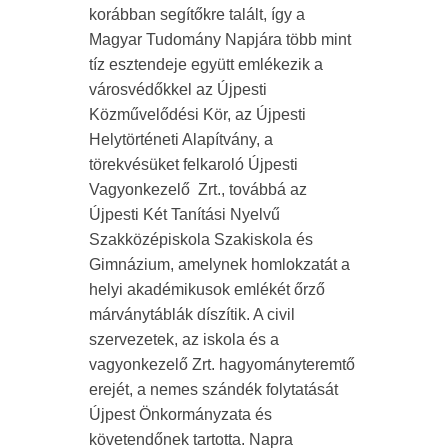
korábban segítőkre talált, így a
Magyar Tudomány Napjára több mint
tíz esztendeje együtt emlékezik a
városvédőkkel az Újpesti
Közművelődési Kör, az Újpesti
Helytörténeti Alapítvány, a
törekvésüket felkaroló Újpesti
Vagyonkezelő Zrt., továbbá az
Újpesti Két Tanítási Nyelvű
Szakközépiskola Szakiskola és
Gimnázium, amelynek homlokzatát a
helyi akadémikusok emlékét őrző
márványtáblák díszítik. A civil
szervezetek, az iskola és a
vagyonkezelő Zrt. hagyományteremtő
erejét, a nemes szándék folytatását
Újpest Önkormányzata és
követendőnek tartotta. Napra