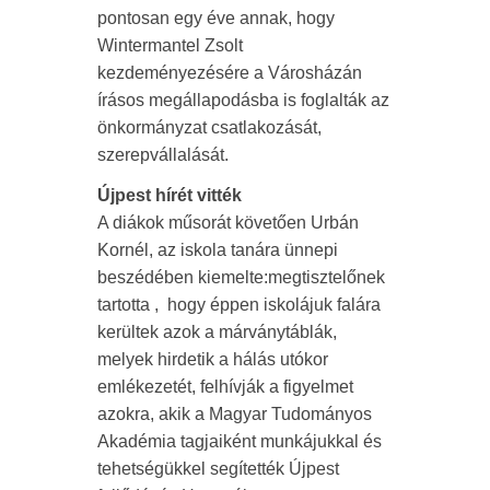
pontosan egy éve annak, hogy
Wintermantel Zsolt
kezdeményezésére a Városházán
írásos megállapodásba is foglalták az
önkormányzat csatlakozását,
szerepvállalását.
Újpest hírét vitték
A diákok műsorát követően Urbán
Kornél, az iskola tanára ünnepi
beszédében kiemelte:megtisztelőnek
tartotta , hogy éppen iskolájuk falára
kerültek azok a márványtáblák,
melyek hirdetik a hálás utókor
emlékezetét, felhívják a figyelmet
azokra, akik a Magyar Tudományos
Akadémia tagjaiként munkájukkal és
tehetségükkel segítették Újpest