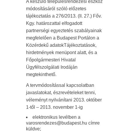
A készülő településrendezési eszköz
módosításáról szóló előzetes
tájékoztatás a 276/2013. (II. 27.) Főv.
Kgy. határozattal elfogadott
partnerségi egyeztetés szabályainak
megfelelően a Budapest Portálon a
Közérdekű adatokTájékoztatások,
hirdetmények menüpont alatt, és a
Főpolgármesteri Hivatal
Ügyfélszolgálati Irodáján
megtekinthető.
A tervmódosítással kapcsolatban
javaslatokat, észrevételeket tenni,
véleményt nyilvánítani 2013. október
1-től – 2013. november 1-ig
elektronikus levélben a
varosrendezes@budapest.hu címre
küldve;