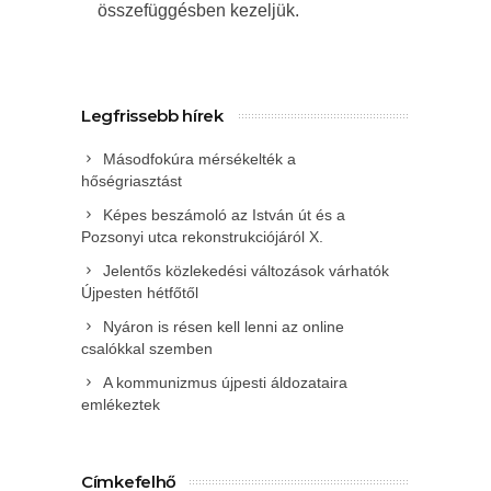
összefüggésben kezeljük.
Legfrissebb hírek
Másodfokúra mérsékelték a
hőségriasztást
Képes beszámoló az István út és a
Pozsonyi utca rekonstrukciójáról X.
Jelentős közlekedési változások várhatók
Újpesten hétfőtől
Nyáron is résen kell lenni az online
csalókkal szemben
A kommunizmus újpesti áldozataira
emlékeztek
Címkefelhő