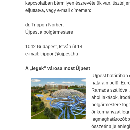
kapcsolatban bármilyen észrevételük van, tisztel
eljuttatva, vagy e-mail címemen:
dr. Trippon Norbert
Újpest alpolgármestere
1042 Budapest, István út 14.
e-mail: trippon@ujpest.hu
A „legek” városa most Újpest
Újpest határában 
határain belül Eur
Ramada szállóval.
ahol lakások, irod
polgármestere fog
önkormányzat legn
legmeghatározóbb 
összeér a jelenleg