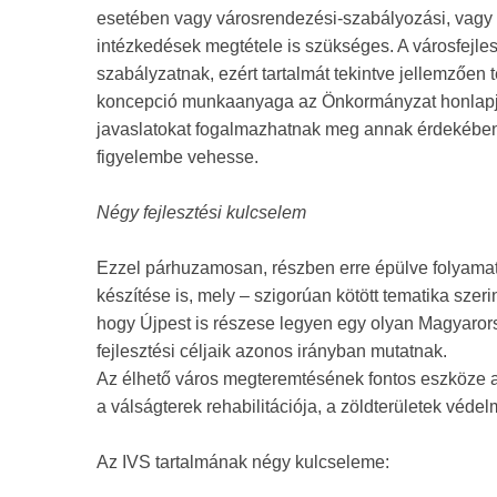
esetében vagy városrendezési-szabályozási, vagy 
intézkedések megtétele is szükséges. A városfejles
szabályzatnak, ezért tartalmát tekintve jellemzően
koncepció munkaanyaga az Önkormányzat honlapjá
javaslatokat fogalmazhatnak meg annak érdekében
figyelembe vehesse.
Négy fejlesztési kulcselem
Ezzel párhuzamosan, részben erre épülve folyama
készítése is, mely – szigorúan kötött tematika szeri
hogy Újpest is részese legyen egy olyan Magyaro
fejlesztési céljaik azonos irányban mutatnak.
Az élhető város megteremtésének fontos eszköze az i
a válságterek rehabilitációja, a zöldterületek véde
Az IVS tartalmának négy kulcseleme: