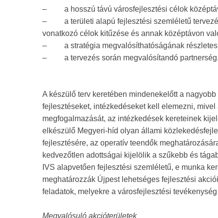
–
a hosszú távú városfejlesztési célok középt
–
a területi alapú fejlesztési szemléletű terv
vonatkozó célok kitűzése és annak középtávon val
–
a stratégia megvalósíthatóságának részletes
–
a tervezés során megvalósítandó partnerség, 
A készülő terv keretében mindenekelőtt a nagyobb té
fejlesztéseket, intézkedéseket kell elemezni, mive
megfogalmazását, az intézkedések kereteinek kijelö
elkészülő Megyeri-híd olyan állami közlekedésfej
fejlesztésére, az operatív teendők meghatározásá
kedvezőtlen adottságai kijelölik a szűkebb és tága
IVS alapvetően fejlesztési szemléletű, e munka ker
meghatározzák Újpest lehetséges fejlesztési akcióit
feladatok, melyekre a városfejlesztési tevékenység
Megvalósuló akcióterületek