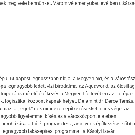
jenek meg vele bennünket. Várom véleményüket levélben titkárs
épül Budapest leghosszabb hídja, a Megyeri híd, és a városrés
ópa legnagyobb fedett vízi birodalma, az Aquaworld, az ötcsilla
 Impozáns méretű építkezés a Megyeri híd tövében az Európa C
ák, logisztikai központ kapnak helyet. De amint dr. Derce Tamás,
almaz: a „legek”-nek mindezen építkezésekkel nincs vége: az
agyobb figyelemmel kísért és a városközpont életében
beruházása a Főtér program lesz, amelynek építkezése előbb-
i legnagyobb lakásépítési programmal: a Károlyi István