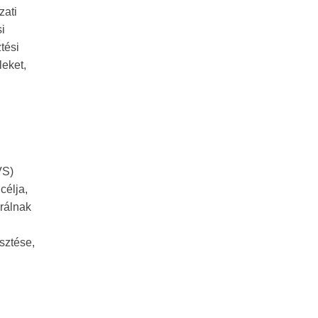
zati
i
tési
eket,
VS)
célja,
rálnak
sztése,