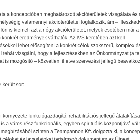
ladata a koncepcióban meghatározott akcióterületek vizsgálata és 
lységig valamennyi akcióterülettel foglalkozik, ám – illeszked
lön is kiemeli azt a négy akcióterületet, melyek esetében már a
 konkrét eredmények várhatók. Az IVS keretében azt kell
sekkel lehet elősegíteni a konkrét célok szakszerű, komplex é
 tehát vizsgálni, hogy a fejlesztésekben az Önkormányzat (a te
kat is mozgósító – közvetlen, illetve szervezési jellegű beavatko
 került sor:
n környezete funkciógazdagító, rehabilitációs jellegű átalakítása
is a város-rész funkcionális, egyben spirituális központjává vá
megbízásából szintén a Teampannon Kft. dolgozta ki, a koncep
t célokat és javaslatokat tartalmazó dokumentum az Újpesti