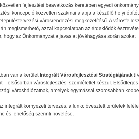
közvetlen fejlesztési beavatkozás keretében egyedi önkormány
ztési koncepció közvetlen szakmai alapja a készülő helyi építés
 településtervezési-városrendezési megközelítésű. A városfejlesz
n megismerhető, azzal kapcsolatban az érdeklődők észrevétel
, hogy az Önkormányzat a javaslat jóváhagyása során azokat
tban van a kerület
Integrált Városfejlesztési Stratégiájának
(I
nt – elsősorban városfejlesztési szemlélettel készül. Elsődleges 
rszági városhálózatnak, amelyek egymással szorosabban koope
ntegrált környezeti tervezés, a funkcióvesztett területek feléle
lme és lehetőség szerinti növelése.