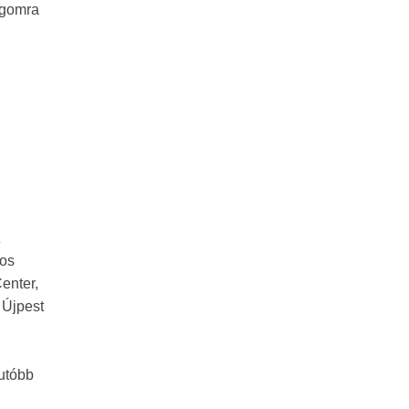
ágomra
z
gos
enter,
 Újpest
utóbb