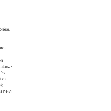
ölése.
árosi
en
zatának
 és
t az
ek
s helyi