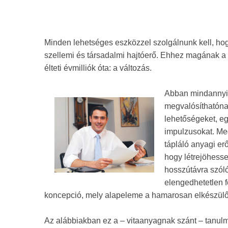
Minden lehetséges eszközzel szolgálnunk kell, ho
szellemi és társadalmi hajtóerő. Ehhez magának a v
élteti évmilliók óta: a változás.
Abban mindannyi
megvalósíthatónak
lehetőségeket, eg
impulzusokat. Meg
tápláló anyagi er
hogy létrejöhesse
hosszútávra szóló
elengedhetetlen f
koncepció, mely alapeleme a hamarosan elkészülő in
Az alábbiakban ez a – vitaanyagnak szánt – tanul