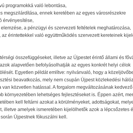
ávú programokká való lebontása,
ezés megszilárdítása, ennek keretében az egyes városrészekre
ó érvényesítése,
 elemzése, a pénzügyi és szervezeti feltételek meghatározása,
az érintettekkel való együttműködés szervezett kereteinek kijel
rségi összefüggéseket, illetve az Újpestet érintő állami és főv
l azok alapvetően befolyásolhatják az egyes konkrét helyi célok
lését. Egyetlen példát említve: nyilvánvaló, hogy a közeljövőb
lesztési beavatkozás, mely nem csupán Újpest közlekedési háló
ra van közvetlen hatással. A forgalom megváltozásának kedvező
bb környezetében lehetséges fejlesztéseket is. Éppen azért, mer
etében kell feltárni azokat a körülményeket, adottságokat, mely
, illetve amelyek ismeretében kijelölhetők azok a lépcsőzetes é
 során Újpestnek fókuszálni kell.