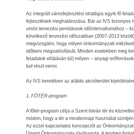
Az integrált városfejlesztési stratégia egyik fő fe
fejlesztések meghatározása. Bár az IVS bizonyos mé
uniós tervezési periódusok időintervallumához – kü
következő tervezési időszakban (2007-2013 között)
megvizsgálni, hogy milyen önkormányzati intézkedé
időbeni megvalósítását. Minden esetekben meg kell
feladatok ellátásán túl) milyen – anyagi erőforráso
tud részt venni.
Az IVS keretében az alábbi akcióterület kijelölésére
1. FŐTÉR-program
A főtér-program célja a Szent István tér és közvetle
módon, hogy a tér a mindennapi használat szintjén 
Az ezzel kapcsolatos koncepciót az Önkormányzat 
Újpest Önkormányzata jóváhagyta. A tervben foglal