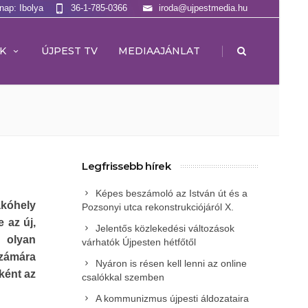
lnap: Ibolya
36-1-785-0366
iroda@ujpestmedia.hu
|
K
ÚJPEST TV
MEDIAAJÁNLAT
Legfrissebb hírek
Képes beszámoló az István út és a
akóhely
Pozsonyi utca rekonstrukciójáról X.
 az új,
Jelentős közlekedési változások
n olyan
várhatók Újpesten hétfőtől
zámára
Nyáron is résen kell lenni az online
ként az
csalókkal szemben
A kommunizmus újpesti áldozataira