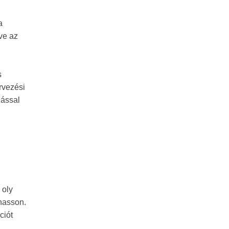
a
ve az
s
rvezési
zással
 oly
lhasson.
ciót