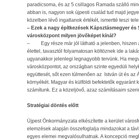
paradicsoma, és az 5 csillagos Ramada szálló minde
abban is, nagyon sok újpesti család tud majd jegyet 
közelben lévő ingatlanok értékét, ismertté teszi t
– Ezek a nagy építkezések Kápsztásmegyer és Sz
városközpont milyen jövőképet kínál?
–
Egy része már jól látható a jelenben, hiszen 
élettel, tavasztól folyamatosan költöznek ide a lak
ugyanakkor jelenlegi legnagyobb tervünk. Ha megval
városközpontot, az országban szinte egyedüli helyk
együttesét, sőt ezen túlmenően az István út és az
környékét. Magyar és külföldi befektetők egyaránt
számítunk. Ez a közeljövő, azaz számításaim szeri
Stratégiai döntés előtt
Újpest Önkormányzata elkészítette a kerület városfe
elemzések alapján összefoglalja mindazokat a táv
egyes elemei megvalósulhatnak. A koncepció meghat