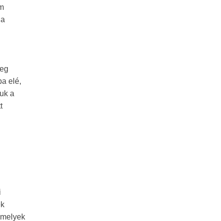
om
 a
meg
ba elé,
juk a
t
i
ek
 melyek