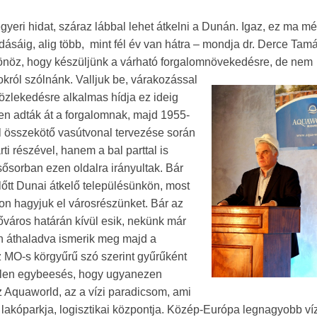
egyeri hidat, száraz lábbal lehet átkelni a Dunán. Igaz, ez ma m
adásáig, alig több, mint fél év van hátra – mondja dr. Derce Tam
tönöz, hogy készüljünk a várható forgalomnövekedésre, de nem
król szólnánk.
Valljuk be, várakozással
özlekedésre alkalmas hídja ez ideig
 adták át a forgalomnak, majd 1955-
l összekötő vasútvonal tervezése során
ti részével, hanem a bal parttal is
sősorban ezen oldalra irányultak. Bár
lőtt Dunai átkelő településünkön, most
ídon hagyjuk el városrészünket. Bár az
őváros határán kívül esik, nekünk már
n áthaladva ismerik meg majd a
 MO-s körgyűrű szó szerint gyűrűként
etlen egybeesés, hogy ugyanezen
az Aquaworld, az a vízi paradicsom, ami
 lakóparkja, logisztikai központja. Közép-Európa legnagyobb víz