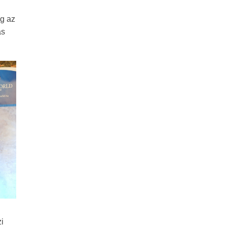
ég az
ás
i