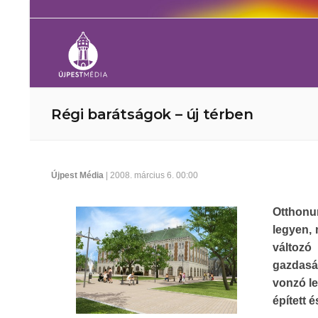
Régi barátságok – új térben
Újpest Média
| 2008. március 6. 00:00
Otthonu
legyen, 
változó
gazdasá
vonzó l
épített 