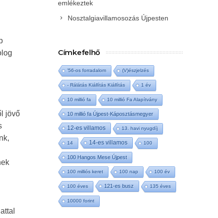
emlékeztek
Nosztalgiavillamosozás Újpesten
b
Címkefelhő
olog
'56-os forradalom
(V)észjelzés
- Rálátás Kiállítás Kiállítás
1 év
10 millió fa
10 millió Fa Alapítvány
l jövő
10 millió fa Újpest-Káposztásmegyer
s
12-es villamos
13. havi nyugdíj
nk,
14-es villamos
14
100
100 Hangos Mese Újpest
nek
100 milliós keret
100 nap
100 év
121-es busz
100 éves
135 éves
10000 forint
attal