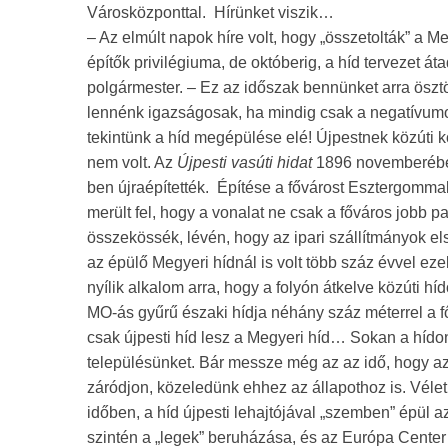
Városközponttal. Hírünket viszik…
– Az elmúlt napok híre volt, hogy „összetolták” a M
építők privilégiuma, de októberig, a híd tervezet át
polgármester. – Ez az időszak bennünket arra ösz
lennénk igazságosak, ha mindig csak a negatívumo
tekintünk a híd megépülése elé! Újpestnek közúti k
nem volt. Az
Újpesti
vasúti hidat
1896 novemberében
ben újraépítették. Építése a fővárost Esztergomma
merült fel, hogy a vonalat ne csak a főváros jobb par
összekössék, lévén, hogy az ipari szállítmányok el
az épülő Megyeri hídnál is volt több száz évvel eze
nyílik alkalom arra, hogy a folyón átkelve közúti h
MO-ás gyűrű északi hídja néhány száz méterrel a f
csak újpesti híd lesz a Megyeri híd… Sokan a hído
településünket. Bár messze még az az idő, hogy az
záródjon, közeledünk ehhez az állapothoz is. Vél
időben, a híd újpesti lehajtójával „szemben” épül 
szintén a „legek” beruházása, és az Európa Center