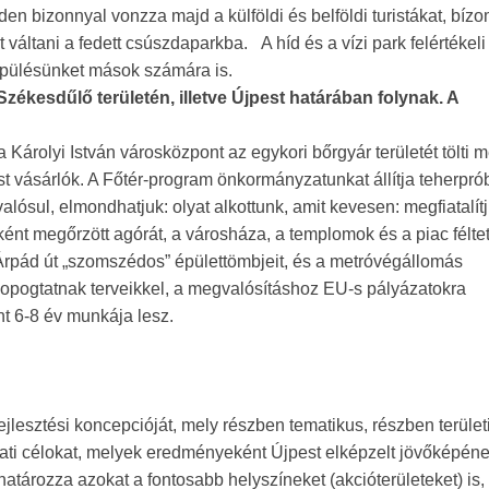
n bizonnyal vonzza majd a külföldi és belföldi turistákat, bíz
váltani a fedett csúszdaparkba. A híd és a vízi park felértékeli
elepülésünket mások számára is.
ékesdűlő területén, illetve Újpest határában folynak. A
a Károlyi István városközpont az egykori bőrgyár területét tölti 
ást vásárlók. A Főtér-program önkormányzatunkat állítja teherpró
ósul, elmondhatjuk: olyat alkottunk, amit kevesen: megfiatalít
ént megőrzött agórát, a városháza, a templomok és a piac féltet
 Árpád út „szomszédos” épülettömbjeit, és a metróvégállomás
 kopogtatnak terveikkel, a megvalósításhoz EU-s pályázatokra
nt 6-8 év munkája lesz.
jlesztési koncepcióját, mely részben tematikus, részben terület
lati célokat, melyek eredményeként Újpest elképzelt jövőképén
ározza azokat a fontosabb helyszíneket (akcióterületeket) is,