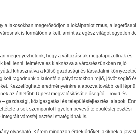
gy a lakosokban megerősödjön a lokálpatriotizmus, a legerőseb
árosnak is formálódnia kell, amint az egész világot egyetlen d
an megegyezhetünk, hogy a változásnak megalapozottnak és
 kell lenni, felmérve és kiaknázva a városrészünkben rejlő
yúttal kihasználva a külső gazdasági és társadalmi környezetbő
 kell ragadnunk a különféle pályázatokban rejlő, jövőt segítő é
őket. Kézzelfogható eredményeinkre alapozva tovább kell lépnü
nek az élhetőbb Újpest megvalósítását elősegítő – rövid és
 – gazdasági, közigazgatási és településfejlesztési alapok. En
eltétele a sok szempontot figyelembevevő településfejlesztési
tegrált városfejlesztési stratégiának is.
mány olvasható. Kérem mindazon érdeklődőket, akiknek a javasl