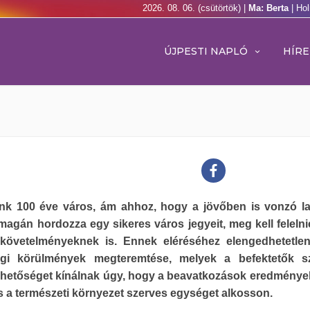
2026. 08. 06. (csütörtök) |
Ma: Berta
| Ho
ÚJPESTI NAPLÓ
HÍRE
nk 100 éve város, ám ahhoz, hogy a jövőben is vonzó l
magán hordozza egy sikeres város jegyeit, meg kell felelnie
 követelményeknek is. Ennek eléréséhez elengedhetetle
gi körülmények megteremtése, melyek a befektetők s
ehetőséget kínálnak úgy, hogy a beavatkozások eredménye
és a természeti környezet szerves egységet alkosson.