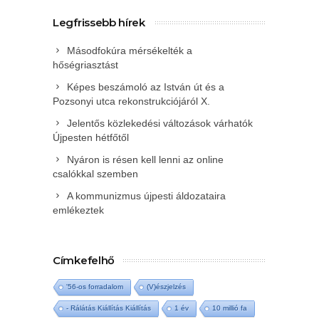
Legfrissebb hírek
Másodfokúra mérsékelték a
hőségriasztást
Képes beszámoló az István út és a
Pozsonyi utca rekonstrukciójáról X.
Jelentős közlekedési változások várhatók
Újpesten hétfőtől
Nyáron is résen kell lenni az online
csalókkal szemben
A kommunizmus újpesti áldozataira
emlékeztek
Címkefelhő
'56-os forradalom
(V)észjelzés
- Rálátás Kiállítás Kiállítás
1 év
10 millió fa