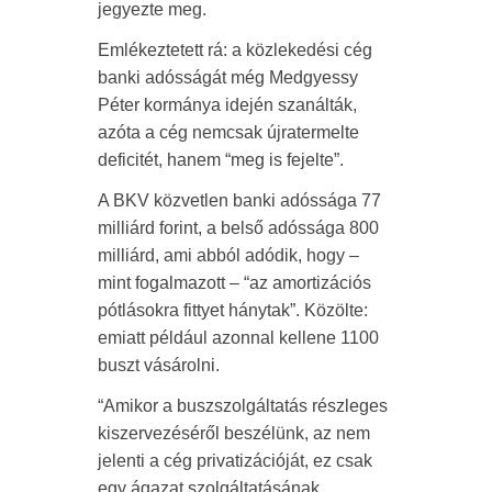
jegyezte meg.
Emlékeztetett rá: a közlekedési cég
banki adósságát még Medgyessy
Péter kormánya idején szanálták,
azóta a cég nemcsak újratermelte
deficitét, hanem “meg is fejelte”.
A BKV közvetlen banki adóssága 77
milliárd forint, a belső adóssága 800
milliárd, ami abból adódik, hogy –
mint fogalmazott – “az amortizációs
pótlásokra fittyet hánytak”. Közölte:
emiatt például azonnal kellene 1100
buszt vásárolni.
“Amikor a buszszolgáltatás részleges
kiszervezéséről beszélünk, az nem
jelenti a cég privatizációját, ez csak
egy ágazat szolgáltatásának