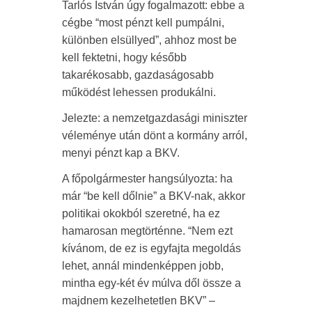
Tarlós István úgy fogalmazott: ebbe a
cégbe “most pénzt kell pumpálni,
különben elsüllyed”, ahhoz most be
kell fektetni, hogy később
takarékosabb, gazdaságosabb
működést lehessen produkálni.
Jelezte: a nemzetgazdasági miniszter
véleménye után dönt a kormány arról,
menyi pénzt kap a BKV.
A főpolgármester hangsúlyozta: ha
már “be kell dőlnie” a BKV-nak, akkor
politikai okokból szeretné, ha ez
hamarosan megtörténne. “Nem ezt
kívánom, de ez is egyfajta megoldás
lehet, annál mindenképpen jobb,
mintha egy-két év múlva dől össze a
majdnem kezelhetetlen BKV” –