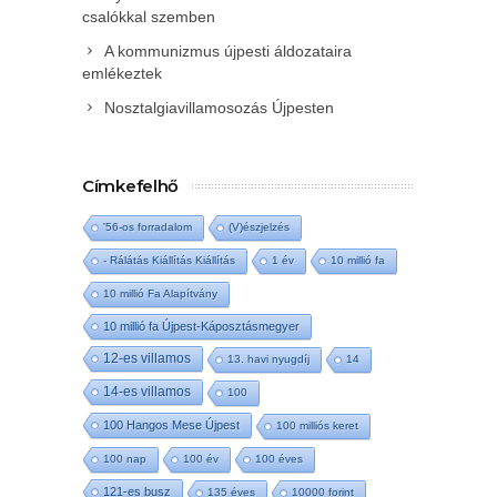
csalókkal szemben
A kommunizmus újpesti áldozataira
emlékeztek
Nosztalgiavillamosozás Újpesten
Címkefelhő
'56-os forradalom
(V)észjelzés
- Rálátás Kiállítás Kiállítás
1 év
10 millió fa
10 millió Fa Alapítvány
10 millió fa Újpest-Káposztásmegyer
12-es villamos
13. havi nyugdíj
14
14-es villamos
100
100 Hangos Mese Újpest
100 milliós keret
100 nap
100 év
100 éves
121-es busz
135 éves
10000 forint