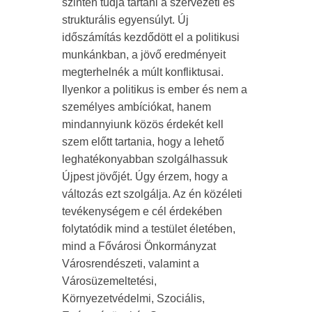
szinten tudja tartani a szervezeti és
strukturális egyensúlyt. Új
időszámítás kezdődött el a politikusi
munkánkban, a jövő eredményeit
megterhelnék a múlt konfliktusai.
Ilyenkor a politikus is ember és nem a
személyes ambíciókat, hanem
mindannyiunk közös érdekét kell
szem előtt tartania, hogy a lehető
leghatékonyabban szolgálhassuk
Újpest jövőjét. Úgy érzem, hogy a
változás ezt szolgálja. Az én közéleti
tevékenységem e cél érdekében
folytatódik mind a testület életében,
mind a Fővárosi Önkormányzat
Városrendészeti, valamint a
Városüzemeltetési,
Környezetvédelmi, Szociális,