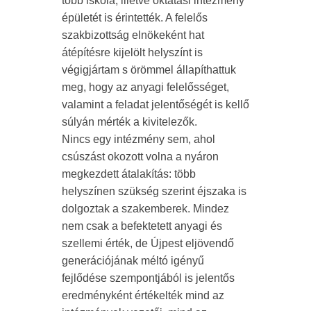
több iskola, illetve oktatási intézmény
épületét is érintették. A felelős
szakbizottság elnökeként hat
átépítésre kijelölt helyszínt is
végigjártam s örömmel állapíthattuk
meg, hogy az anyagi felelősséget,
valamint a feladat jelentőségét is kellő
súlyán mérték a kivitelezők.
Nincs egy intézmény sem, ahol
csúszást okozott volna a nyáron
megkezdett átalakítás: több
helyszínen szükség szerint éjszaka is
dolgoztak a szakemberek. Mindez
nem csak a befektetett anyagi és
szellemi érték, de Újpest eljövendő
generációjának méltó igényű
fejlődése szempontjából is jelentős
eredményként értékelték mind az