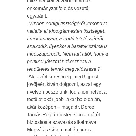
intézmények vezetői, mind az
önkormányzat felelős vezetői
egyaránt.
-Minden eddigi tisztségéről lemondva
vállalta el alpolgármesteri tisztséget,
ami komolyan veendő felelősségről
árulkodik. Ilyenkor a barátok száma is
megszaporodik. Nem tart attól, hogy a
politikai játszmák fékezhetik a
lendületes tervek megvalósítását?
-Aki azért keres meg, mert Újpest
jövőjéért kíván dolgozni, azzal egy
nyelven beszélünk, foglaljon helyet a
testület akár jobb- akár baloldalán,
akár középen – maga dr. Derce
Tamás Polgármester is bizalmáról
biztosított a szavazás alkalmával.
Megválasztásommal én nem a