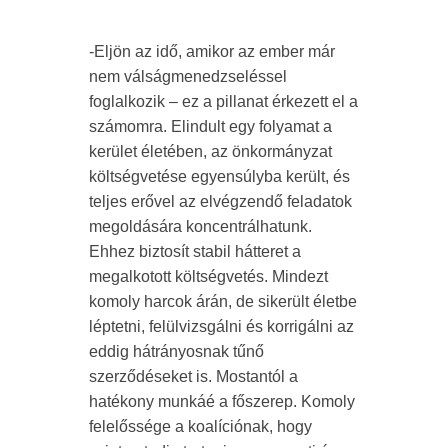
-Eljön az idő, amikor az ember már
nem válságmenedzseléssel
foglalkozik – ez a pillanat érkezett el a
számomra. Elindult egy folyamat a
kerület életében, az önkormányzat
költségvetése egyensúlyba került, és
teljes erővel az elvégzendő feladatok
megoldására koncentrálhatunk.
Ehhez biztosít stabil hátteret a
megalkotott költségvetés. Mindezt
komoly harcok árán, de sikerült életbe
léptetni, felülvizsgálni és korrigálni az
eddig hátrányosnak tűnő
szerződéseket is. Mostantól a
hatékony munkáé a főszerep. Komoly
felelőssége a koalíciónak, hogy