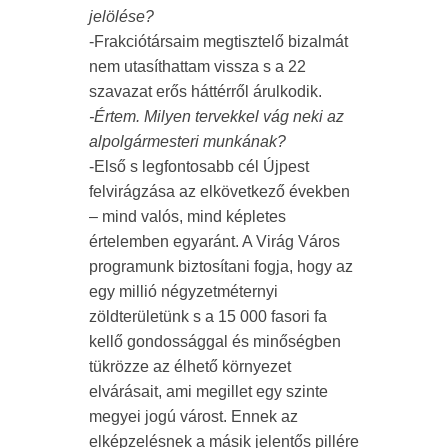
jelölése?
-Frakciótársaim megtisztelő bizalmát
nem utasíthattam vissza s a 22
szavazat erős háttérről árulkodik.
-Értem. Milyen tervekkel vág neki az
alpolgármesteri munkának?
-Első s legfontosabb cél Újpest
felvirágzása az elkövetkező években
– mind valós, mind képletes
értelemben egyaránt. A Virág Város
programunk biztosítani fogja, hogy az
egy millió négyzetméternyi
zöldterületünk s a 15 000 fasori fa
kellő gondossággal és minőségben
tükrözze az élhető környezet
elvárásait, ami megillet egy szinte
megyei jogú várost. Ennek az
elképzelésnek a másik jelentős pillére