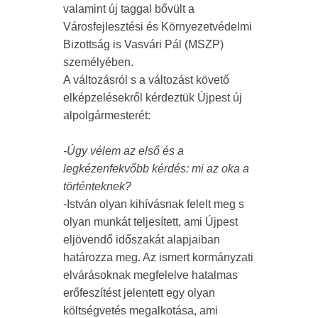
valamint új taggal bővült a
Városfejlesztési és Környezetvédelmi
Bizottság is Vasvári Pál (MSZP)
személyében.
A változásról s a változást követő
elképzelésekről kérdeztük Újpest új
alpolgármesterét:
-Úgy vélem az első és a
legkézenfekvőbb kérdés: mi az oka a
történteknek?
-István olyan kihívásnak felelt meg s
olyan munkát teljesített, ami Újpest
eljövendő időszakát alapjaiban
határozza meg. Az ismert kormányzati
elvárásoknak megfelelve hatalmas
erőfeszítést jelentett egy olyan
költségvetés megalkotása, ami