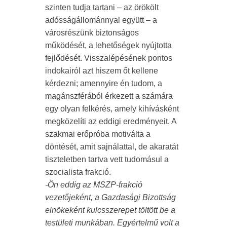
szinten tudja tartani – az örökölt
adósságállománnyal együtt – a
városrészünk biztonságos
működését, a lehetőségek nyújtotta
fejlődését. Visszalépésének pontos
indokairól azt hiszem őt kellene
kérdezni; amennyire én tudom, a
magánszférából érkezett a számára
egy olyan felkérés, amely kihívásként
megközelíti az eddigi eredményeit. A
szakmai erőpróba motiválta a
döntését, amit sajnálattal, de akaratát
tiszteletben tartva vett tudomásul a
szocialista frakció.
-Ön eddig az MSZP-frakció
vezetőjeként, a Gazdasági Bizottság
elnökeként kulcsszerepet töltött be a
testületi munkában. Egyértelmű volt a