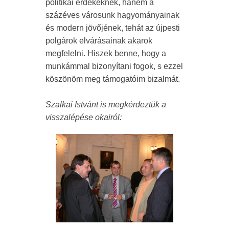
politikai érdekeknek, hanem a
százéves városunk hagyományainak
és modern jövőjének, tehát az újpesti
polgárok elvárásainak akarok
megfelelni. Hiszek benne, hogy a
munkámmal bizonyítani fogok, s ezzel
köszönöm meg támogatóim bizalmát.
Szalkai Istvánt is megkérdeztük a
visszalépése okairól: