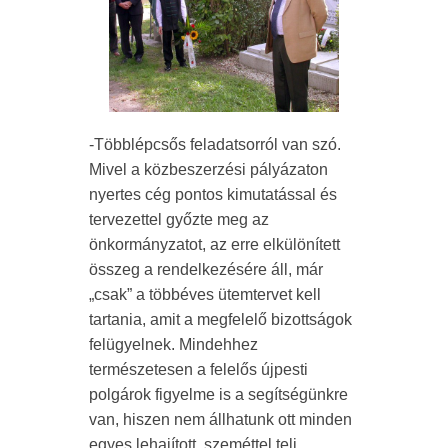
-Többlépcsős feladatsorról van szó.
Mivel a közbeszerzési pályázaton
nyertes cég pontos kimutatással és
tervezettel győzte meg az
önkormányzatot, az erre elkülönített
összeg a rendelkezésére áll, már
„csak” a többéves ütemtervet kell
tartania, amit a megfelelő bizottságok
felügyelnek. Mindehhez
természetesen a felelős újpesti
polgárok figyelme is a segítségünkre
van, hiszen nem állhatunk ott minden
egyes lehajított, szeméttel teli