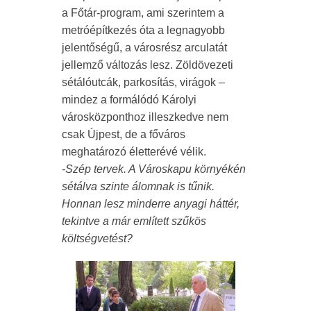
a Főtár-program, ami szerintem a
metróépítkezés óta a legnagyobb
jelentőségű, a városrész arculatát
jellemző változás lesz. Zöldövezeti
sétálóutcák, parkosítás, virágok –
mindez a formálódó Károlyi
városközponthoz illeszkedve nem
csak Újpest, de a főváros
meghatározó életterévé vélik.
-Szép tervek. A Városkapu környékén
sétálva szinte álomnak is tűnik.
Honnan lesz minderre anyagi háttér,
tekintve a már említett szűkös
költségvetést?