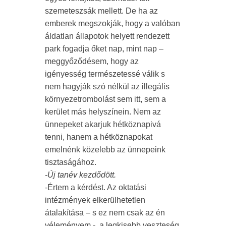
szemeteszsák mellett. De ha az
emberek megszokják, hogy a valóban
áldatlan állapotok helyett rendezett
park fogadja őket nap, mint nap –
meggyőződésem, hogy az
igényesség természetessé válik s
nem hagyják szó nélkül az illegális
környezetrombolást sem itt, sem a
kerület más helyszínein. Nem az
ünnepeket akarjuk hétköznapivá
tenni, hanem a hétköznapokat
emelnénk közelebb az ünnepeink
tisztaságához.
-Új tanév kezdődött.
-Értem a kérdést. Az oktatási
intézmények elkerülhetetlen
átalakítása – s ez nem csak az én
véleményem -, a legkisebb veszteség