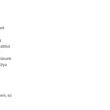
árd
g
zabbul
m
lyásunk
úlya
zem, ez