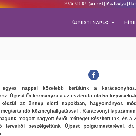
2026. 08. 07. (péntek) |
Ma: Ibolya
| Hol
ÚJPESTI NAPLÓ
HÍRE
 egyes nappal közelebb kerülünk a karácsonyhoz
oz. Újpest Önkormányzata az esztendő utolsó képviselő-te
e készül az ünnep előtti napokban, hagyományos mó
r megtartandó közmeghallgatással . Karácsonyi lapszámu
magunk mögött hagyott évről mérleget készítettünk, és a 
ő terveiről beszélgettünk Újpest polgármesterével, dr
l.