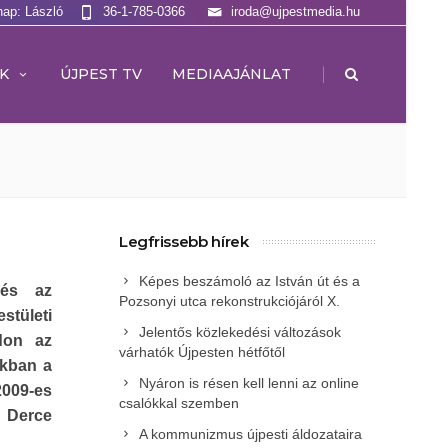
nap: László
36-1-785-0366
iroda@ujpestmedia.hu
|
K
ÚJPEST TV
MEDIAAJÁNLAT
Legfrissebb hírek
Képes beszámoló az István út és a
,és az
Pozsonyi utca rekonstrukciójáról X.
stületi
Jelentős közlekedési változások
don az
várhatók Újpesten hétfőtől
nkban a
Nyáron is résen kell lenni az online
2009-es
csalókkal szemben
. Derce
A kommunizmus újpesti áldozataira