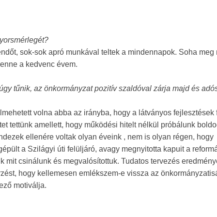
yorsmérlegét?
ndőt, sok-sok apró munkával teltek a mindennapok. Soha meg
lenne a kedvenc évem.
gy tűnik, az önkormányzat pozitív szaldóval zárja majd és adó
mehetett volna abba az irányba, hogy a látványos fejlesztések 
tet tettünk amellett, hogy működési hitelt nélkül próbálunk boldo
ndezek ellenére voltak olyan éveink , nem is olyan régen, hogy
gépült a Szilágyi úti felüljáró, avagy megnyitotta kapuit a reform
uk mit csinálunk és megvalósítottuk. Tudatos tervezés eredmény
 érzést, hogy kellemesen emlékszem-e vissza az önkormányzatis
ező motiválja.