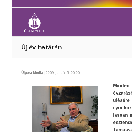
Új év határán
Újpest Média
| 2009. január 5. 00:00
Minden
évzárásh
ülésér
ilyenko
lassan 
esztend
Tamássa