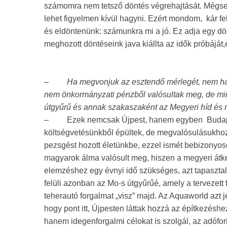
számomra nem tetsző döntés végrehajtását. Mégsem
lehet figyelmen kívül hagyni. Ezért mondom, kár fe
és eldöntenünk: számunkra mi a jó. Ez adja egy d
meghozott döntéseink java kiállta az idők próbáját
–
Ha megvonjuk az esztendő mérlegét, nem hag
nem önkormányzati pénzből valósultak meg, de m
útgyűrű és annak szakaszaként az Megyeri híd és 
–
Ezek nemcsak Újpest, hanem egyben Budape
költségvetésünkből épültek, de megvalósulásukhoz
pezsgést hozott életünkbe, ezzel ismét bebizonyoso
magyarok álma valósult meg, hiszen a megyeri átkelő
elemzéshez egy évnyi idő szükséges, azt tapasztal
felüli azonban az Mo-s útgyűrűé, amely a tervezet
teherautó forgalmat „visz” majd. Az Aquaworld azt
hogy pont itt, Újpesten láttak hozzá az építkezé
hanem idegenforgalmi célokat is szolgál, az adófor