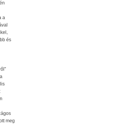
jén
a a
ával
kel,
abb és
ől”
 a
lis
t
en
zágos
ott meg