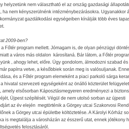
y helyzetünk nem választható el az ország gazdasági állapotátó
k, ha nem kényszerülnénk intézménybezárásokra. Ugyanakkor át
nkormányzat gazdálkodási egységeiben kínálják több éves tapas
et.
okat 2009-ben?
a Főtér program mellett. Jómagam is, de olyan pénzügyi dönté
att a város más oldalon károsítaná. Bár látom, a Főtér progra
yünk , ahogy lehet, előre. Úgy gondolom, álmodozni szabad és k
 már papírra vetve, a későbbiek során meg is valósuljanak. Enn
dása, és a Főtér program elemeként a piaci parkoló sárga kera
a hivatal szervezeti egységeként az önálló közterület felügyelet
st, amely elsősorban Káposztásmegyeren eredményezi a biztons
réjét, Újpest szépítését. Végül de nem utolsó sorban az újpesti
djárt az év elején megtörténik a Görgey utcai Szakorvosi Rend
lőnek a Görgey utcai épületbe költöztetése. A Károlyi Kórház so
ika is megtalálja a városházán az ésszerű utat, ennek jótékony 
tségvetés felosztásáról.