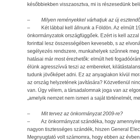
későbbiekben visszaosztva, mi is részesedünk belől
–
Milyen reményekkel várhatjuk az új esztend
–
Két lábbal kell állnunk a Földön. Az elmúlt 
önkormányzatok országfüggőek. Ezért is kell azza
forinttal lesz összességében kevesebb, s az elvoná
segélyezés rendszere, munkahelyek szűnnek meg Új
hatásai már most érezhetők: elmúlt heti fogadóórá
élünk agresszívvá teszi az embereket, kilátástala
tudunk jövőképet adni. Ez az anyagiakon kívül morál
az ország helyzetének javítására? Közvetlenül nin
van. Úgy vélem, a társadalomnak joga van az elgon
„amelyik nemzet nem ismeri a saját történelmét, me
–
Mit tervez az önkormányzat 2009-re?
–
Az önkormányzat szándéka, hogy amennyire l
nagyon tisztességes szándék, hiszen General Elec
Megnyugtató volt számomra, hogy ebben az évben is