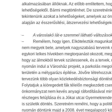
alkalmazásában állóknak. Az előbb említettem, hog
lehetőségektől. Bármi megtörténhet. De szeretnén
tekintenünk azokat a lehetőségeket, amelyek az ö
alapján az ésszerűsítési, átszervezési lehetőségek
–
A városlakó lát-e szemmel látható változás
–
Remélem, hogy igen. Elköteleztük magunkat 
nem megyek bele, amelyek nagyszabású terveink mi
egykori lelkes hívekben megtorpanást okozott, meg
hogy az álmokból tervek szülessenek, és a tervek,
nyomán indul a Városház projekt, a parkolás megol
területén a mélygarázs építése. Jövőre létrehozzuk 
tervezünk több olyan közlekedésbiztonsági dönté
Folytatjuk a kiöregedett fák télelőn megkezdett cse
önkormányzat nem kevés anyagi ráfordításával min
részleges felújítása és a Jókai utcai Gyermekrende
is születik döntés. Szeretném remélni, hogy a polit
nyomán döntünk majd a 2008. évet megalapozó köl