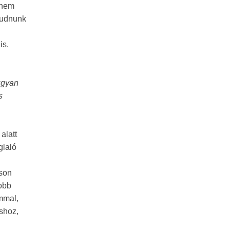
 nem
 tudnunk
is.
ugyan
s
alatt
glaló
áson
yobb
mmal,
shoz,