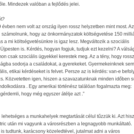
e. Mindezek valóban a fejlődés jelei.
őt?
19 évben nem volt az ország ilyen rossz helyzetben mint most. Az
l számolnunk, hogy az önkormányzatok költségvetése 150 milli
s a mi költségvetésünkre is igaz lesz. Megváltozik a szociális
pesten is. Kérdés, hogyan fogjuk, tudjuk ezt kezelni? A válsá
mon csak szociális ügyekkel kerestek meg. Az a tény, hogy ross
nságba sodorja a családokat, a gyerekeket. Gyermekeinknek se
is, etikai kérdéseket is felvet. Persze az is kérdés: van-e befo
cs. Közvetetten igen, hiszen a szavazatunknak minden időben s
dolkodásra . Egy amerikai történész találóan fogalmazta meg:
gérdemli, hogy még egyszer átélje azt .”
ehetséges a munkahelyek megtartását célul tűzzük ki. Azt his
tric után mi vagyunk a városrészben a legnagyobb munkáltató.
 tudtunk, karácsony közeledtével, jutalmat adni a város