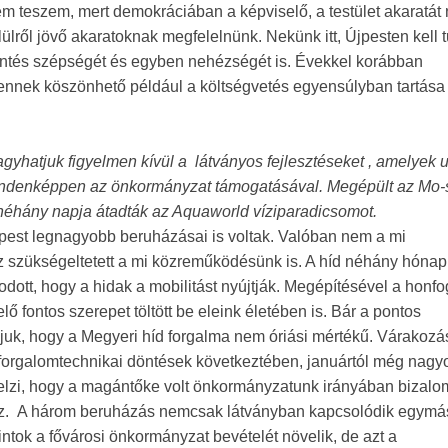
 teszem, mert demokráciában a képviselő, a testület akaratát
lülről jövő akaratoknak megfelelnünk. Nekünk itt, Újpesten kell
öntés szépségét és egyben nehézségét is. Évekkel korábban
,ennek köszönhető például a költségvetés egyensúlyban tartása 
yhatjuk figyelmen kívül a látványos fejlesztéseket , amelyek 
indenképpen az önkormányzat támogatásával. Megépült az Mo-
néhány napja átadták az Aquaworld víziparadicsomot.
st legnagyobb beruházásai is voltak. Valóban nem a mi
 szükségeltetett a mi közreműködésünk is. A híd néhány hónap 
dott, hogy a hidak a mobilitást nyújtják. Megépítésével a honfo
 fontos szerepet töltött be eleink életében is. Bár a pontos
juk, hogy a Megyeri híd forgalma nem óriási mértékű. Várakoz
t forgalomtechnikai döntések következtében, januártól még nag
 jelzi, hogy a magántőke volt önkormányzatunk irányában bizalo
shez. A három beruházás nemcsak látványban kapcsolódik egymá
intok a fővárosi önkormányzat bevételét növelik, de azt a