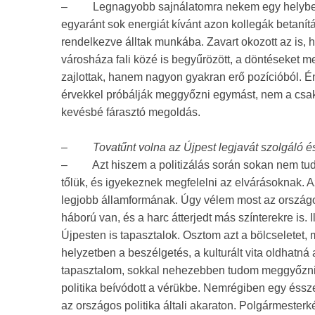
–
Legnagyobb sajnálatomra nekem egy helyben 
egyaránt sok energiát kívánt azon kollegák betanít
rendelkezve álltak munkába. Zavart okozott az is, 
városháza fali közé is begyűrözött, a döntéseket m
zajlottak, hanem nagyon gyakran erő pozícióból. Én
érvekkel próbálják meggyőzni egymást, nem a csak a
kevésbé fárasztó megoldás.
–
Tovatűnt volna az Újpest legjavát szolgáló
–
Azt hiszem a politizálás során sokan nem tudjá
tőlük, és igyekeznek megfelelni az elvárásoknak. A
legjobb államformának. Úgy vélem most az országos 
háború van, és a harc átterjedt más színterekre is.
Újpesten is tapasztalok. Osztom azt a bölcseletet, 
helyzetben a beszélgetés, a kulturált vita oldhatn
tapasztalom, sokkal nehezebben tudom meggyőzni 
politika beívódott a vérükbe. Nemrégiben egy és
az országos politika általi akaraton. Polgármester