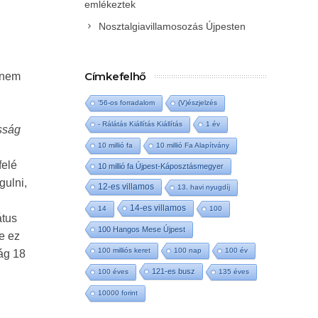
emlékeztek
Nosztalgiavillamosozás Újpesten
Címkefelhő
 nem
'56-os forradalom
(V)észjelzés
- Rálátás Kiállítás Kiállítás
1 év
sság
10 millió fa
10 millió Fa Alapítvány
felé
10 millió fa Újpest-Káposztásmegyer
gulni,
12-es villamos
13. havi nyugdíj
14-es villamos
14
100
átus
100 Hangos Mese Újpest
e ez
100 milliós keret
100 nap
100 év
ág 18
121-es busz
100 éves
135 éves
10000 forint