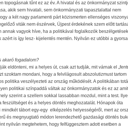
topogásnak tűnt ez az év. A hivatal és az önkormányzat szint
ása, akik sem hivatali, sem önkormányzati tapasztalattal nem
hogy a két nagy parlamenti párt közismerten ellenséges viszony
egelőző viták nem észérvek, Újpest érdekének szem előtt tartás
 annak vagyok híve, ha a politikával foglalkozók beszélgetések
zért is így lesz- kijelentés mentén. Nyilván ez utóbbi a gyors
 és akaró fogadalom?
k eldönteni, mi a helyes út, csak azt tudják, mit várnak el „fentr
zt szoktam mondani, hogy a felvilágosult abszolutizmust tartom
politika veszélyezteti az ország működését. A politikában totá
 Ilyen politikai színpaddá váltak az önkormányzatok és ez az ami
mely szerint a szellem sokkal lassabban mozdul, mint a test. Ily
á a feszültséget és a helyes döntés meghozatalát. Hónapok óta
mindkét tábort egy-egy elképzelés helyességéről, mert az ors
szerű és megnyugtató módon lerendezhető gazdasági döntés buk
ként nyilván megtehetem, hogy felfüggesztem adott esetben a