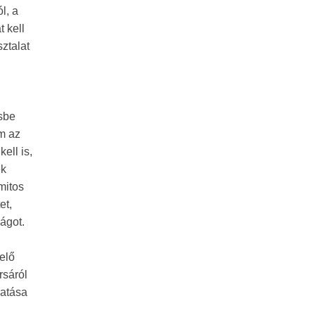
l, a
 kell
ztalat
sbe
m az
ell is,
ek
mitos
et,
ágot.
elő
rsáról
hatása