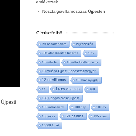
emlékeztek
Nosztalgiavillamosozás Újpesten
Címkefelhő
'56-os forradalom
(V)észjelzés
- Rálátás Kiállítás Kiállítás
1 év
10 millió fa
10 millió Fa Alapítvány
10 millió fa Újpest-Káposztásmegyer
12-es villamos
13. havi nyugdíj
14-es villamos
14
100
100 Hangos Mese Újpest
 Újpesti
100 milliós keret
100 nap
100 év
121-es busz
100 éves
135 éves
10000 forint