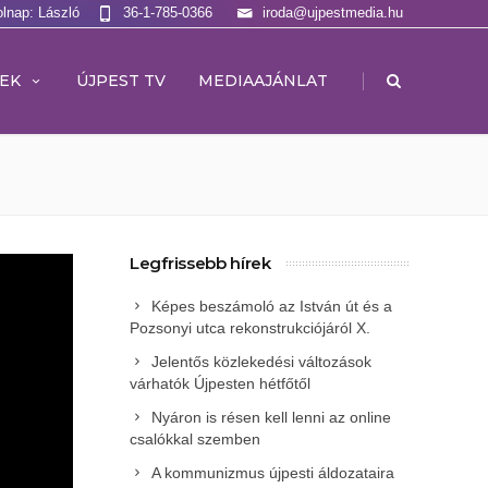
olnap: László
36-1-785-0366
iroda@ujpestmedia.hu
|
EK
ÚJPEST TV
MEDIAAJÁNLAT
Legfrissebb hírek
Képes beszámoló az István út és a
Pozsonyi utca rekonstrukciójáról X.
Jelentős közlekedési változások
várhatók Újpesten hétfőtől
Nyáron is résen kell lenni az online
csalókkal szemben
A kommunizmus újpesti áldozataira