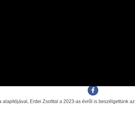
alapítójával, Erdei Zsolttal a 2023-as évről is beszélgettünk az