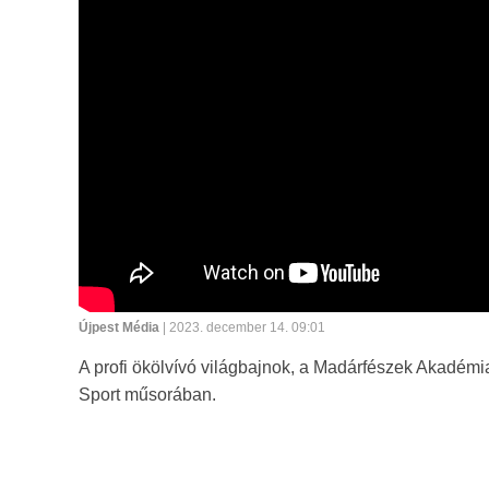
Újpest Média
| 2023. december 14. 09:01
A profi ökölvívó világbajnok, a Madárfészek Akadémia 
Sport műsorában.