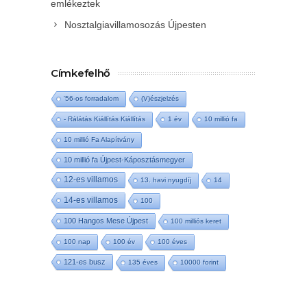
emlékeztek
Nosztalgiavillamosozás Újpesten
Címkefelhő
'56-os forradalom
(V)észjelzés
- Rálátás Kiállítás Kiállítás
1 év
10 millió fa
10 millió Fa Alapítvány
10 millió fa Újpest-Káposztásmegyer
12-es villamos
13. havi nyugdíj
14
14-es villamos
100
100 Hangos Mese Újpest
100 milliós keret
100 nap
100 év
100 éves
121-es busz
135 éves
10000 forint