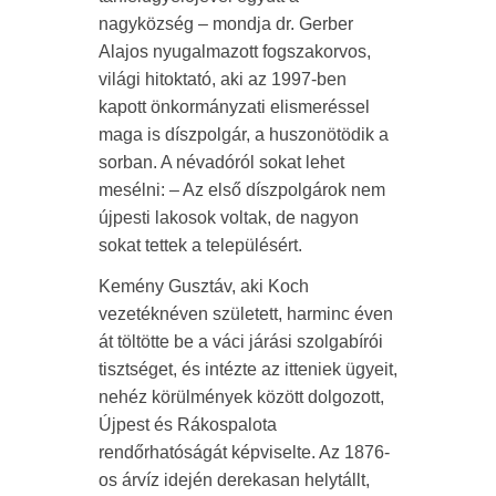
nagyközség – mondja dr. Gerber
Alajos nyugalmazott fogszakorvos,
világi hitoktató, aki az 1997-ben
kapott önkormányzati elismeréssel
maga is díszpolgár, a huszonötödik a
sorban. A névadóról sokat lehet
mesélni: – Az első díszpolgárok nem
újpesti lakosok voltak, de nagyon
sokat tettek a településért.
Kemény Gusztáv, aki Koch
vezetéknéven született, harminc éven
át töltötte be a váci járási szolgabírói
tisztséget, és intézte az itteniek ügyeit,
nehéz körülmények között dolgozott,
Újpest és Rákospalota
rendőrhatóságát képviselte. Az 1876-
os árvíz idején derekasan helytállt,