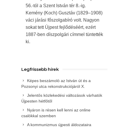
56.-tól a Szent István tér 8.-ig.
Kemény (Koch) Gusztáv (1829–1908)
váci járási főszolgabíró volt. Nagyon
sokat tett Újpest fejlődéséért, ezért
1887-ben díszpolgári címmel tüntették
ki.
Legfrissebb hírek
Képes beszámoló az István út és a
Pozsonyi utca rekonstrukciójáról X.
Jelentős közlekedési változások várhatók
Újpesten hétfőtől
Nyáron is résen kell lenni az online
csalókkal szemben
A kommunizmus újpesti áldozataira