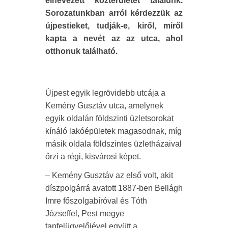
elnevezett közterületet találunk.
Sorozatunkban arról kérdezzük az
újpestieket, tudják-e, kiről, miről
kapta a nevét az az utca, ahol
otthonuk található.
Újpest egyik legrövidebb utcája a
Kemény Gusztáv utca, amelynek
egyik oldalán földszinti üzletsorokat
kínáló lakóépületek magasodnak, míg
másik oldala földszintes üzletházaival
őrzi a régi, kisvárosi képet.
– Kemény Gusztáv az első volt, akit
díszpolgárrá avatott 1887-ben Bellágh
Imre főszolgabíróval és Tóth
Józseffel, Pest megye
tanfelügyelőjével együtt a