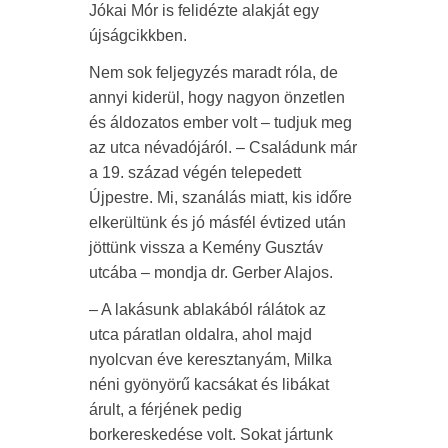
Jókai Mór is felidézte alakját egy
újságcikkben.
Nem sok feljegyzés maradt róla, de
annyi kiderül, hogy nagyon önzetlen
és áldozatos ember volt – tudjuk meg
az utca névadójáról. – Családunk már
a 19. század végén telepedett
Újpestre. Mi, szanálás miatt, kis időre
elkerültünk és jó másfél évtized után
jöttünk vissza a Kemény Gusztáv
utcába – mondja dr. Gerber Alajos.
– A lakásunk ablakából rálátok az
utca páratlan oldalra, ahol majd
nyolcvan éve keresztanyám, Milka
néni gyönyörű kacsákat és libákat
árult, a férjének pedig
borkereskedése volt. Sokat jártunk