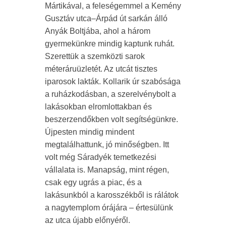
Mártikával, a feleségemmel a Kemény
Gusztáv utca–Árpád út sarkán álló
Anyák Boltjába, ahol a három
gyermekünkre mindig kaptunk ruhát.
Szerettük a szemközti sarok
méteráruüzletét. Az utcát tisztes
iparosok lakták. Kollarik úr szabósága
a ruházkodásban, a szerelvénybolt a
lakásokban elromlottakban és
beszerzendőkben volt segítségünkre.
Újpesten mindig mindent
megtalálhattunk, jó minőségben. Itt
volt még Sáradyék temetkezési
vállalata is. Manapság, mint régen,
csak egy ugrás a piac, és a
lakásunkból a karosszékből is rálátok
a nagytemplom órájára – értesülünk
az utca újabb előnyéről.