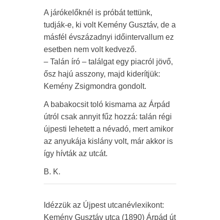
A járókelőknél is próbát tettünk,
tudják-e, ki volt Kemény Gusztáv, de a
másfél évszázadnyi időintervallum ez
esetben nem volt kedvező.
– Talán író – találgat egy piacról jövő,
ősz hajú asszony, majd kiderítjük:
Kemény Zsigmondra gondolt.
A babakocsit toló kismama az Árpád
útról csak annyit fűz hozzá: talán régi
újpesti lehetett a névadó, mert amikor
az anyukája kislány volt, már akkor is
így hívták az utcát.
B. K.
Idézzük az Újpest utcanévlexikont:
Kemény Gusztáv utca (1890) Árpád út