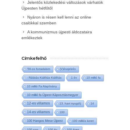
Jelentős közlekedési változások várhatók
Újpesten hétfőtől
Nyáron is résen kell lenni az online
csalókkal szemben
A kommunizmus újpesti áldozataira
emlékeztek
Címkefelhő
'56-os forradalom
(V)észjelzés
- Rálátás Kiállítás Kiállítás
1 év
10 millió fa
10 millió Fa Alapítvány
10 millió fa Újpest-Káposztásmegyer
12-es villamos
13. havi nyugdíj
14
14-es villamos
100
100 Hangos Mese Újpest
100 milliós keret
100 nap
100 év
100 éves