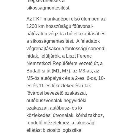
megkezdhessék a
síkosságmentesítést.
Az FKF munkagépei első ütemben az
1200 km hosszúságú főútvonal-
hálózaton végzik a hó eltakarítását és
a síkosságmentesítést. A feladatok
végrehajtásakor a fontossági sorrend:
hidak, felüljárók, a Liszt Ferenc
Nemzetközi Repülőtérre vezető út, a
Budaörsi út (M1, M7), az M3-as, az
M5-ös autópályák és a 2-es, 6-os, 10-
es és 11-es főközlekedési utak
fővárosi bevezető szakaszai,
autóbuszvonalak hegyvidéki
szakaszai, autóbusz- és fő
közlekedési útvonalak, kórházakhoz,
rendelőintézetekhez, a lakossági
ellátást biztosító logisztikai