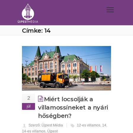
Címke: 14
2
Miért locsolják a
júl
villamossíneket a nyári
hőségben?
Szerző: Újpest Média
12-es villamos
,
14
,
14-es villamos
,
Újpest