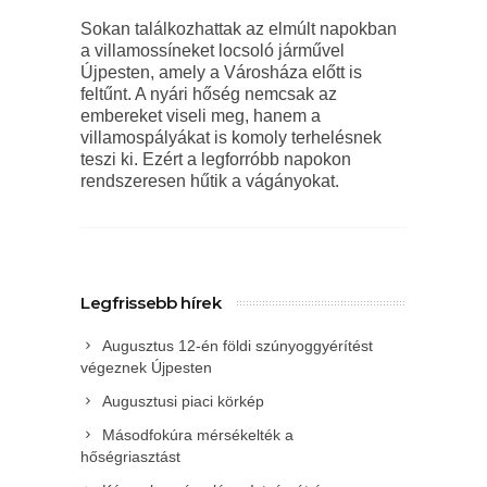
Sokan találkozhattak az elmúlt napokban
a villamossíneket locsoló járművel
Újpesten, amely a Városháza előtt is
feltűnt. A nyári hőség nemcsak az
embereket viseli meg, hanem a
villamospályákat is komoly terhelésnek
teszi ki. Ezért a legforróbb napokon
rendszeresen hűtik a vágányokat.
Legfrissebb hírek
Augusztus 12-én földi szúnyoggyérítést
végeznek Újpesten
Augusztusi piaci körkép
Másodfokúra mérsékelték a
hőségriasztást