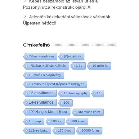
Képes beszámoló az István út és a
Pozsonyi utca rekonstrukciójáról X.
Jelentős közlekedési változások várhatók
Újpesten hétfőtől
Címkefelhő
'56-os forradalom
(V)észjelzés
- Rálátás Kiállítás Kiállítás
1 év
10 millió fa
10 millió Fa Alapítvány
10 millió fa Újpest-Káposztásmegyer
12-es villamos
13. havi nyugdíj
14
14-es villamos
100
100 Hangos Mese Újpest
100 milliós keret
100 nap
100 év
100 éves
121-es busz
135 éves
10000 forint