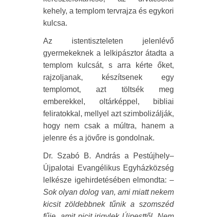
kehely, a templom tervrajza és egykori
kulcsa.
Az istentiszteleten jelenlévő
gyermekeknek a lelkipásztor átadta a
templom kulcsát, s arra kérte őket,
rajzoljanak, készítsenek egy
templomot, azt töltsék meg
emberekkel, oltárképpel, bibliai
feliratokkal, mellyel azt szimbolizálják,
hogy nem csak a múltra, hanem a
jelenre és a jövőre is gondolnak.
Dr. Szabó B. András a Pestújhely–
Újpalotai Evangélikus Egyházközség
lelkésze igehirdetésében elmondta:
–
Sok olyan dolog van, ami miatt nekem
kicsit zöldebbnek tűnik a szomszéd
fűje, amit picit irigylek Újpesttől. Nem