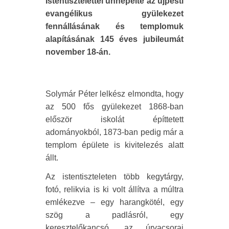
Istentisztelettel ünnepelte az újpesti
evangélikus gyülekezet
fennállásának és templomuk
alapításának 145 éves jubileumát
november 18-án.
Solymár Péter lelkész elmondta, hogy
az 500 fős gyülekezet 1868-ban
először iskolát építtetett
adományokból, 1873-ban pedig már a
templom épülete is kivitelezés alatt
állt.
Az istentiszteleten több kegytárgy,
fotó, relikvia is ki volt állítva a múltra
emlékezve – egy harangkötél, egy
szög a padlásról, egy
keresztelőkancsó, az úrvacsorai