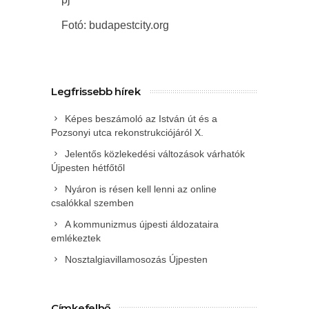
Fotó: budapestcity.org
Legfrissebb hírek
Képes beszámoló az István út és a
Pozsonyi utca rekonstrukciójáról X.
Jelentős közlekedési változások várhatók
Újpesten hétfőtől
Nyáron is résen kell lenni az online
csalókkal szemben
A kommunizmus újpesti áldozataira
emlékeztek
Nosztalgiavillamosozás Újpesten
Címkefelhő