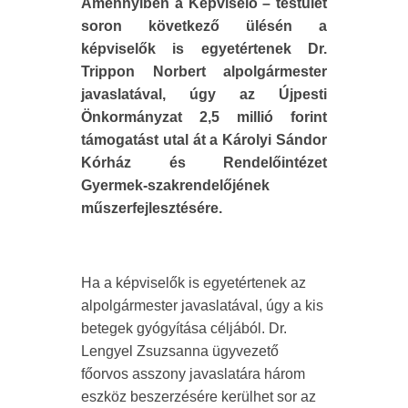
Amennyiben a Képviselő – testület
soron következő ülésén a
képviselők is egyetértenek Dr.
Trippon Norbert alpolgármester
javaslatával, úgy az Újpesti
Önkormányzat 2,5 millió forint
támogatást utal át a Károlyi Sándor
Kórház és Rendelőintézet
Gyermek-szakrendelőjének
műszerfejlesztésére.
Ha a képviselők is egyetértenek az
alpolgármester javaslatával, úgy a kis
betegek gyógyítása céljából. Dr.
Lengyel Zsuzsanna ügyvezető
főorvos asszony javaslatára három
eszköz beszerzésére kerülhet sor az