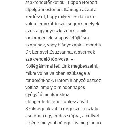
szakrendelőnket dr. Trippon Norbert
alpolgármester úr titkársága azzal a
kérdéssel, hogy milyen eszközökre
volna leginkább szükségünk, melyek
azok a gyógyeszközeink, amik
tönkrementek, alapos felújításra
szorulnak, vagy hiányoznak – mondta
Dr. Lengyel Zsuzsanna
, a gyermek
szakrendelő főorvosa. –
Kollégáimmal leültünk megbeszélni,
mikre volna valóban szüksége a
rendelőnknek. Három hiányzó eszköz
volt az, amely a mindennapos
gyógyító munkánkhoz
elengedhetetlenül fontossá vált.
Szükségünk volt a gégészeti osztály
esetében egy endoszkópra, amellyel
a gége mélyebb rétegeit is meg tudjuk