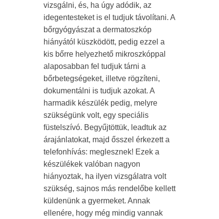
vizsgálni, és, ha úgy adódik, az
idegentesteket is el tudjuk távolítani. A
bőrgyógyászat a dermatoszkóp
hiányától küszködött, pedig ezzel a
kis bőrre helyezhető mikroszkóppal
alaposabban fel tudjuk tárni a
bőrbetegségeket, illetve rögzíteni,
dokumentálni is tudjuk azokat. A
harmadik készülék pedig, melyre
szükségünk volt, egy speciális
füstelszívó. Begyűjtöttük, leadtuk az
árajánlatokat, majd ősszel érkezett a
telefonhívás: meglesznek! Ezek a
készülékek valóban nagyon
hiányoztak, ha ilyen vizsgálatra volt
szükség, sajnos más rendelőbe kellett
küldenünk a gyermeket. Annak
ellenére, hogy még mindig vannak