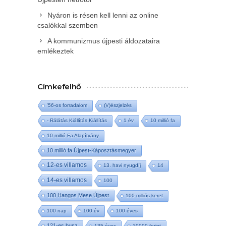
Nyáron is résen kell lenni az online
csalókkal szemben
A kommunizmus újpesti áldozataira
emlékeztek
Címkefelhő
'56-os forradalom
(V)észjelzés
- Rálátás Kiállítás Kiállítás
1 év
10 millió fa
10 millió Fa Alapítvány
10 millió fa Újpest-Káposztásmegyer
12-es villamos
13. havi nyugdíj
14
14-es villamos
100
100 Hangos Mese Újpest
100 milliós keret
100 nap
100 év
100 éves
121-es busz
135 éves
10000 forint