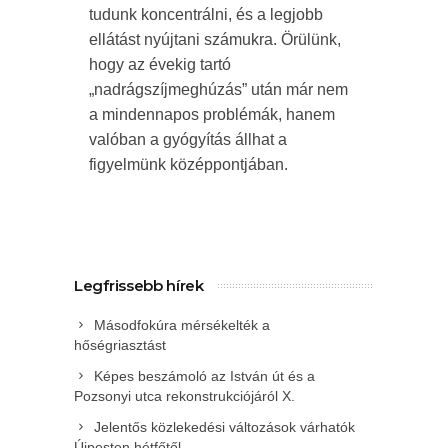
tudunk koncentrálni, és a legjobb
ellátást nyújtani számukra. Örülünk,
hogy az évekig tartó
„nadrágszíjmeghúzás” után már nem
a mindennapos problémák, hanem
valóban a gyógyítás állhat a
figyelmünk középpontjában.
Legfrissebb hírek
Másodfokúra mérsékelték a
hőségriasztást
Képes beszámoló az István út és a
Pozsonyi utca rekonstrukciójáról X.
Jelentős közlekedési változások várhatók
Újpesten hétfőtől