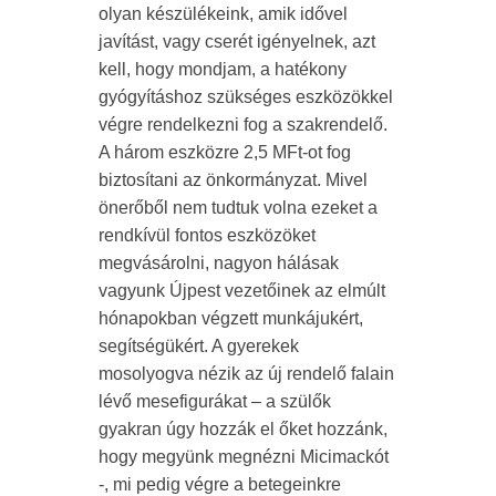
olyan készülékeink, amik idővel
javítást, vagy cserét igényelnek, azt
kell, hogy mondjam, a hatékony
gyógyításhoz szükséges eszközökkel
végre rendelkezni fog a szakrendelő.
A három eszközre 2,5 MFt-ot fog
biztosítani az önkormányzat. Mivel
önerőből nem tudtuk volna ezeket a
rendkívül fontos eszközöket
megvásárolni, nagyon hálásak
vagyunk Újpest vezetőinek az elmúlt
hónapokban végzett munkájukért,
segítségükért. A gyerekek
mosolyogva nézik az új rendelő falain
lévő mesefigurákat – a szülők
gyakran úgy hozzák el őket hozzánk,
hogy megyünk megnézni Micimackót
-, mi pedig végre a betegeinkre