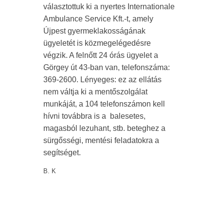
választottuk ki a nyertes Internationale
Ambulance Service Kft.-t, amely
Újpest gyermeklakosságának
ügyeletét is közmegelégedésre
végzik. A felnőtt 24 órás ügyelet a
Görgey út 43-ban van, telefonszáma:
369-2600. Lényeges: ez az ellátás
nem váltja ki a mentőszolgálat
munkáját, a 104 telefonszámon kell
hívni továbbra is a balesetes,
magasból lezuhant, stb. beteghez a
sürgősségi, mentési feladatokra a
segítséget.
B. K