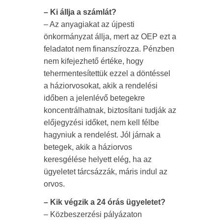
– Ki állja a számlát?
– Az anyagiakat az újpesti
önkormányzat állja, mert az OEP ezt a
feladatot nem finanszírozza. Pénzben
nem kifejezhető értéke, hogy
tehermentesítettük ezzel a döntéssel
a háziorvosokat, akik a rendelési
időben a jelenlévő betegekre
koncentrálhatnak, biztosítani tudják az
előjegyzési időket, nem kell félbe
hagyniuk a rendelést. Jól járnak a
betegek, akik a háziorvos
keresgélése helyett elég, ha az
ügyeletet tárcsázzák, máris indul az
orvos.
– Kik végzik a 24 órás ügyeletet?
– Közbeszerzési pályázaton