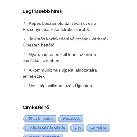
Legfrissebb hírek
Képes beszámoló az István út és a
Pozsonyi utca rekonstrukciójáról X.
Jelentős közlekedési változások várhatók
Újpesten hétfőtől
Nyáron is résen kell lenni az online
csalókkal szemben
A kommunizmus újpesti áldozataira
emlékeztek
Nosztalgiavillamosozás Újpesten
Címkefelhő
'56-os forradalom
(V)észjelzés
- Rálátás Kiállítás Kiállítás
1 év
10 millió fa
10 millió Fa Alapítvány