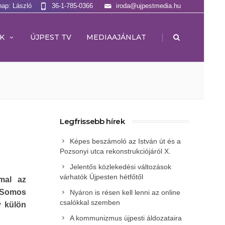
nap: László
36-1-785-0366
iroda@ujpestmedia.hu
|
K
ÚJPEST TV
MEDIAAJÁNLAT
Legfrissebb hírek
Képes beszámoló az István út és a
Pozsonyi utca rekonstrukciójáról X.
Jelentős közlekedési változások
várhatók Újpesten hétfőtől
mal az
t Somos
Nyáron is résen kell lenni az online
csalókkal szemben
y külön
A kommunizmus újpesti áldozataira