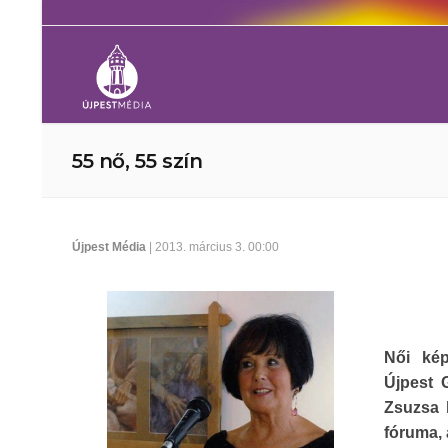
55 nő, 55 szín
Újpest Média
| 2013. március 3. 00:00
Női kép
Újpest 
Zsuzsa 
fóruma, 