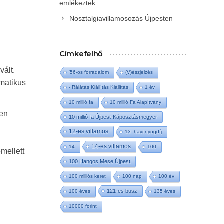
emlékeztek
Nosztalgiavillamosozás Újpesten
Címkefelhő
vált.
'56-os forradalom
(V)észjelzés
ematikus
- Rálátás Kiállítás Kiállítás
1 év
10 millió fa
10 millió Fa Alapítvány
ben
10 millió fa Újpest-Káposztásmegyer
12-es villamos
13. havi nyugdíj
14-es villamos
14
100
mellett
100 Hangos Mese Újpest
100 milliós keret
100 nap
100 év
121-es busz
100 éves
135 éves
10000 forint