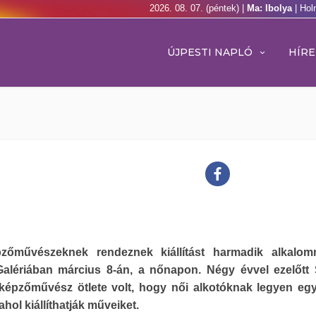
2026. 08. 07. (péntek) |
Ma: Ibolya
| Hol
ÚJPESTI NAPLÓ
HÍRE
zőművészeknek rendeznek kiállítást harmadik alkalom
Galériában március 8-án, a nőnapon. Négy évvel ezelőt
képzőművész ötlete volt, hogy női alkotóknak legyen eg
ahol kiállíthatják műveiket.