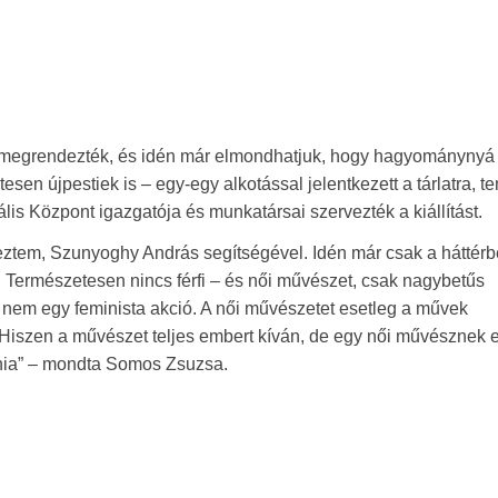
újra megrendezték, és idén már elmondhatjuk, hogy hagyománynyá 
en újpestiek is – egy-egy alkotással jelentkezett a tárlatra, t
ális Központ igazgatója és munkatársai szervezték a kiállítást.
rveztem, Szunyoghy András segítségével. Idén már csak a háttér
t. Természetesen nincs férfi – és női művészet, csak nagybetűs
Ez nem egy feminista akció. A női művészetet esetleg a művek
iszen a művészet teljes embert kíván, de egy női művésznek e
llnia” – mondta Somos Zsuzsa.