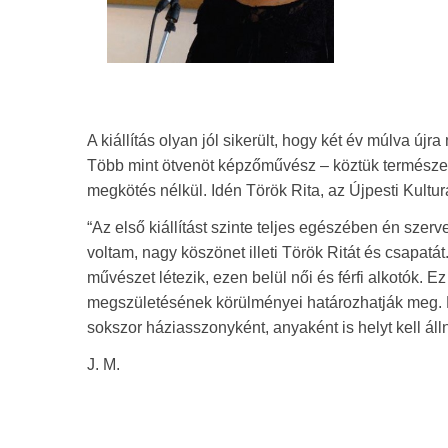
A kiállítás olyan jól sikerült, hogy két év múlva 
Több mint ötvenöt képzőművész – köztük természetes
megkötés nélkül. Idén Török Rita, az Újpesti Kultur
“Az első kiállítást szinte teljes egészében én sze
voltam, nagy köszönet illeti Török Ritát és csapatá
művészet létezik, ezen belül női és férfi alkotók. 
megszületésének körülményei határozhatják meg. H
sokszor háziasszonyként, anyaként is helyt kell á
J. M.