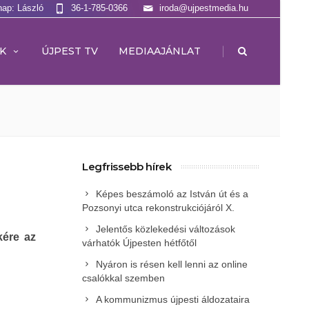
nap: László
36-1-785-0366
iroda@ujpestmedia.hu
|
K
ÚJPEST TV
MEDIAAJÁNLAT
Legfrissebb hírek
Képes beszámoló az István út és a
Pozsonyi utca rekonstrukciójáról X.
Jelentős közlekedési változások
kére az
várhatók Újpesten hétfőtől
Nyáron is résen kell lenni az online
csalókkal szemben
A kommunizmus újpesti áldozataira