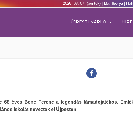
2026. 08. 07. (péntek) |
Ma: Ibolya
| Hol
ÚJPESTI NAPLÓ
HÍRE
e 68 éves Bene Ferenc a legendás támadójátékos. Emlé
alános iskolát neveztek el Újpesten.