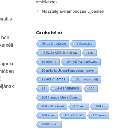
emlékeztek
Nosztalgiavillamosozás Újpesten
iatt a
Címkefelhő
-ben.
'56-os forradalom
(V)észjelzés
skeméti
- Rálátás Kiállítás Kiállítás
1 év
10 millió fa
10 millió Fa Alapítvány
bajnoki
öntőben
10 millió fa Újpest-Káposztásmegyer
ő
12-es villamos
13. havi nyugdíj
óljának
14-es villamos
14
100
100 Hangos Mese Újpest
100 milliós keret
100 nap
100 év
121-es busz
100 éves
135 éves
10000 forint