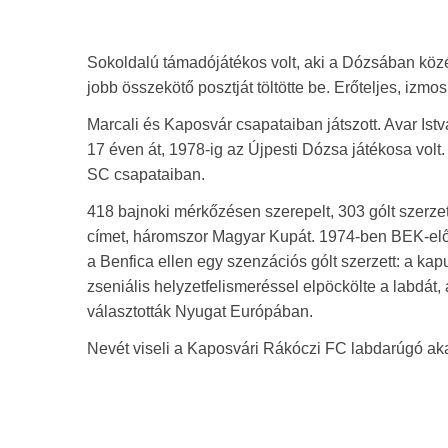
Sokoldalú támadójátékos volt, aki a Dózsában közép
jobb összekötő posztját töltötte be. Erőteljes, izm
Marcali és Kaposvár csapataiban játszott. Avar Istv
17 éven át, 1978-ig az Újpesti Dózsa játékosa volt.
SC csapataiban.
418 bajnoki mérkőzésen szerepelt, 303 gólt szerzet
címet, háromszor Magyar Kupát. 1974-ben BEK-elő
a Benfica ellen egy szenzációs gólt szerzett: a kap
zseniális helyzetfelismeréssel elpöckölte a labdát,
választották Nyugat Európában.
Nevét viseli a Kaposvári Rákóczi FC labdarúgó ak