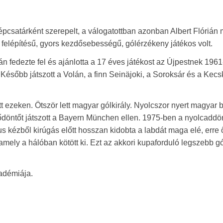
csatárként szerepelt, a válogatottban azonban Albert Flórián m
os felépítésű, gyors kezdősebességű, gólérzékeny játékos volt.
án fedezte fel és ajánlotta a 17 éves játékost az Újpestnek 1961
 Később játszott a Volán, a finn Seinäjoki, a Soroksár és a Kec
t ezeken. Ötször lett magyar gólkirály. Nyolcszor nyert magyar 
döntőt játszott a Bayern München ellen. 1975-ben a nyolcadd
us kézből kirúgás előtt hosszan kidobta a labdát maga elé, erre 
 amely a hálóban kötött ki. Ezt az akkori kupaforduló legszebb g
adémiája.