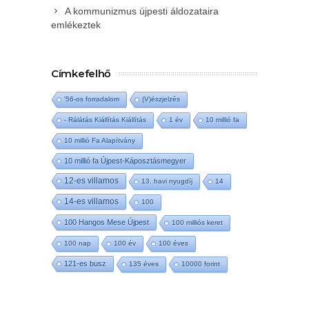
A kommunizmus újpesti áldozataira
emlékeztek
Címkefelhő
'56-os forradalom
(V)észjelzés
- Rálátás Kiállítás Kiállítás
1 év
10 millió fa
10 millió Fa Alapítvány
10 millió fa Újpest-Káposztásmegyer
12-es villamos
13. havi nyugdíj
14
14-es villamos
100
100 Hangos Mese Újpest
100 milliós keret
100 nap
100 év
100 éves
121-es busz
135 éves
10000 forint