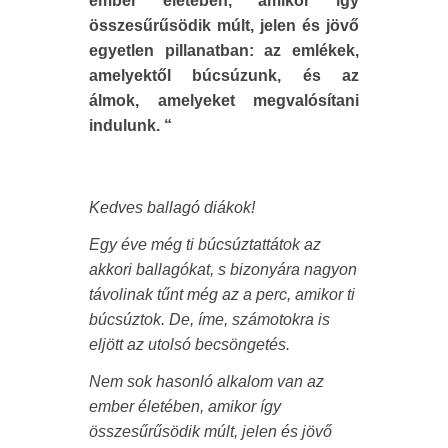
ember életében, amikor így
összesűrűsödik múlt, jelen és jövő
egyetlen pillanatban: az emlékek,
amelyektől búcsúzunk, és az
álmok, amelyeket megvalósítani
indulunk. “
Kedves ballagó diákok!
Egy éve még ti búcsúztattátok az
akkori ballagókat, s bizonyára nagyon
távolinak tűnt még az a perc, amikor ti
búcsúztok. De, íme, számotokra is
eljött az utolsó becsöngetés.
Nem sok hasonló alkalom van az
ember életében, amikor így
összesűrűsödik múlt, jelen és jövő