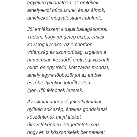
egyetlen pillanatban: az emlékek,
amelyektől búcsúzunk, és az álmok,
amelyeket megvalósítani indulunk.
Jól emlékszem a saját ballagásomra.
Tudom, hogy rengeteg érzés, emlék
kavarog ilyenkor az emberben,
vidámság és szomorúság, izgalom a
hamarosan kezdődő érettségi vizsgák
miatt, és egy rövid, kétszavas mondat,
amely egyre többször jut az ember
eszébe ilyenkor: felnőtt lettem.
Igen, ifjú felnőttek lettetek.
Az iskolai ünnepségek alkalmával
nyilván sok szép, értékes gondolattal
köszöntenek majd titeket
útravalóképpen. Engedjétek meg,
hogy én is köszöntselek benneteket