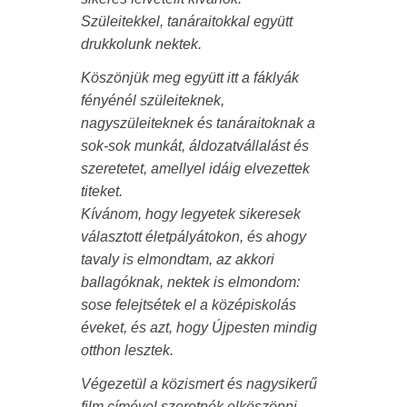
Szüleitekkel, tanáraitokkal együtt
drukkolunk nektek.
Köszönjük meg együtt itt a fáklyák
fényénél szüleiteknek,
nagyszüleiteknek és tanáraitoknak a
sok-sok munkát, áldozatvállalást és
szeretetet, amellyel idáig elvezettek
titeket.
Kívánom, hogy legyetek sikeresek
választott életpályátokon, és ahogy
tavaly is elmondtam, az akkori
ballagóknak, nektek is elmondom:
sose felejtsétek el a középiskolás
éveket, és azt, hogy Újpesten mindig
otthon lesztek.
Végezetül a közismert és nagysikerű
film címével szeretnék elköszönni