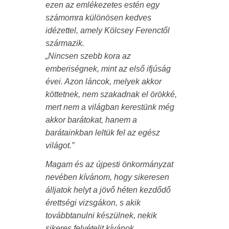
ezen az emlékezetes estén egy
számomra különösen kedves
idézettel, amely Kölcsey Ferenctől
származik.
„Nincsen szebb kora az
emberiségnek, mint az első ifjúság
évei. Azon láncok, melyek akkor
köttetnek, nem szakadnak el örökké,
mert nem a világban kerestünk még
akkor barátokat, hanem a
barátainkban leltük fel az egész
világot.”
Magam és az újpesti önkormányzat
nevében kívánom, hogy sikeresen
álljatok helyt a jövő héten kezdődő
érettségi vizsgákon, s akik
továbbtanulni készülnek, nekik
sikeres felvételit kívánok.