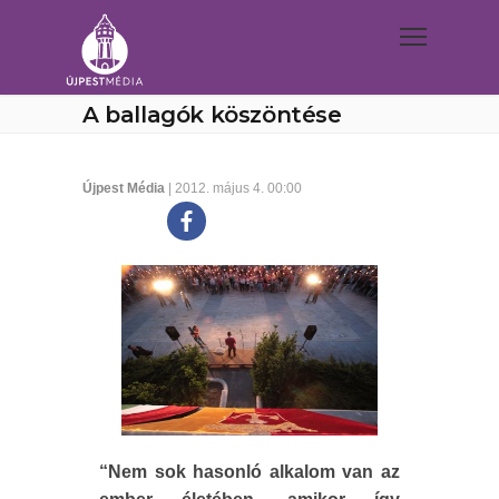
A ballagók köszöntése
Újpest Média
| 2012. május 4. 00:00
“Nem sok hasonló alkalom van az