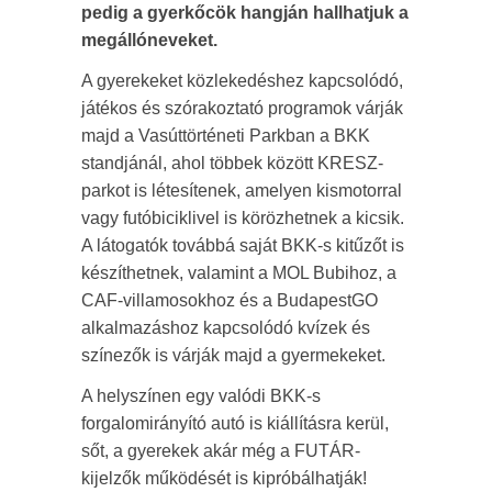
pedig a gyerkőcök hangján hallhatjuk a
megállóneveket.
A gyerekeket közlekedéshez kapcsolódó,
játékos és szórakoztató programok várják
majd a Vasúttörténeti Parkban a BKK
standjánál, ahol többek között KRESZ-
parkot is létesítenek, amelyen kismotorral
vagy futóbiciklivel is körözhetnek a kicsik.
A látogatók továbbá saját BKK-s kitűzőt is
készíthetnek, valamint a MOL Bubihoz, a
CAF-villamosokhoz és a BudapestGO
alkalmazáshoz kapcsolódó kvízek és
színezők is várják majd a gyermekeket.
A helyszínen egy valódi BKK-s
forgalomirányító autó is kiállításra kerül,
sőt, a gyerekek akár még a FUTÁR-
kijelzők működését is kipróbálhatják!