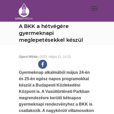
A BKK a hétvégére
gyermeknapi
meglepetésekkel készül
Újpest Média
| 2025. május 21. 14:22
Gyermeknap alkalmából május 24-én
és 25-én egész napos programokkal
készül a Budapesti Közlekedési
Központ is. A Vasúttörténeti Parkban
megrendezésre kerülő kétnapos
gyermeknapi rendezvényhez a BKK is
csatlakozik. A nagykörúti villamosokon