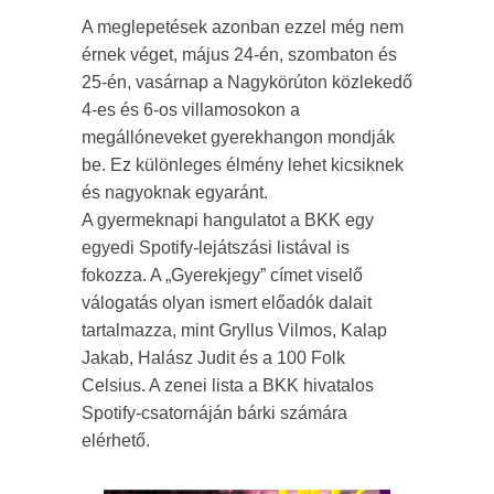
A meglepetések azonban ezzel még nem
érnek véget, május 24-én, szombaton és
25-én, vasárnap a Nagykörúton közlekedő
4-es és 6-os villamosokon a
megállóneveket gyerekhangon mondják
be. Ez különleges élmény lehet kicsiknek
és nagyoknak egyaránt.
A gyermeknapi hangulatot a BKK egy
egyedi Spotify-lejátszási listával is
fokozza. A „Gyerekjegy” címet viselő
válogatás olyan ismert előadók dalait
tartalmazza, mint Gryllus Vilmos, Kalap
Jakab, Halász Judit és a 100 Folk
Celsius. A zenei lista a BKK hivatalos
Spotify-csatornáján bárki számára
elérhető.