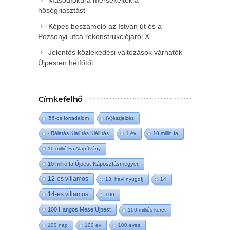
Másodfokúra mérsékelték a
hőségriasztást
Képes beszámoló az István út és a
Pozsonyi utca rekonstrukciójáról X.
Jelentős közlekedési változások várhatók
Újpesten hétfőtől
Címkefelhő
'56-os forradalom
(V)észjelzés
- Rálátás Kiállítás Kiállítás
1 év
10 millió fa
10 millió Fa Alapítvány
10 millió fa Újpest-Káposztásmegyer
12-es villamos
13. havi nyugdíj
14
14-es villamos
100
100 Hangos Mese Újpest
100 milliós keret
100 nap
100 év
100 éves