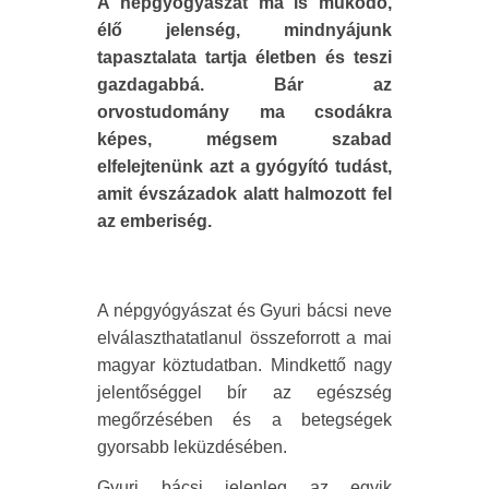
A népgyógyászat ma is működő,
élő jelenség, mindnyájunk
tapasztalata tartja életben és teszi
gazdagabbá. Bár az
orvostudomány ma csodákra
képes, mégsem szabad
elfelejtenünk azt a gyógyító tudást,
amit évszázadok alatt halmozott fel
az emberiség.
A népgyógyászat és Gyuri bácsi neve
elválaszthatatlanul összeforrott a mai
magyar köztudatban. Mindkettő nagy
jelentőséggel bír az egészség
megőrzésében és a betegségek
gyorsabb leküzdésében.
Gyuri bácsi jelenleg az egyik