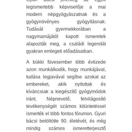
legismertebb képviselője a mai
modern népgyógyászatnak és a
gyógynövényes gyógyításnak.
Tudását gyermekkorában a
nagymamájától kapott ismeretek
alapozták meg, a családi legendát
gyakran emlegeti előadásaiban.
A bükki füvesember több évtizede
azon munkálkodik, hogy munkájával,
tudása legjavával segítse azokat az
embereket, akik nyitottak és
kíváncsiak a kiegészítő gyógymódok
iránt. Népnevelő, felvilágosító
tevékenységét számos kitüntetéssel
ismerték el több fontos fórumon. Gyuri
bácsi betöltötte 90. életévét, és még
mindig számos ismeretterjesztő