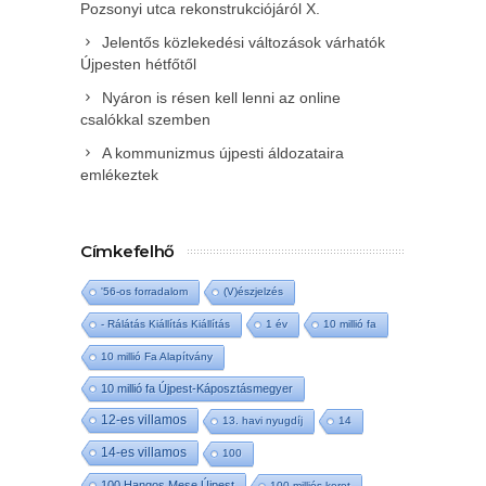
Pozsonyi utca rekonstrukciójáról X.
Jelentős közlekedési változások várhatók
Újpesten hétfőtől
Nyáron is résen kell lenni az online
csalókkal szemben
A kommunizmus újpesti áldozataira
emlékeztek
Címkefelhő
'56-os forradalom
(V)észjelzés
- Rálátás Kiállítás Kiállítás
1 év
10 millió fa
10 millió Fa Alapítvány
10 millió fa Újpest-Káposztásmegyer
12-es villamos
13. havi nyugdíj
14
14-es villamos
100
100 Hangos Mese Újpest
100 milliós keret