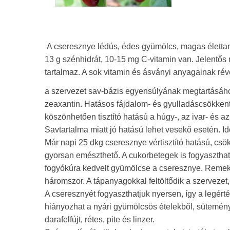
A cseresznye lédús, édes gyümölcs, magas élettani 
13 g szénhidrát, 10-15 mg C-vitamin van. Jelentős me
tartalmaz. A sok vitamin és ásványi anyagainak rév
a szervezet sav-bázis egyensúlyának megtartásához.
zeaxantin. Hatásos fájdalom- és gyulladáscsökkent
köszönhetően tisztító hatású a húgy-, az ivar- és a
Savtartalma miatt jó hatású lehet vesekő esetén. Id
Már napi 25 dkg cseresznye vértisztító hatású, csök
gyorsan emészthető. A cukorbetegek is fogyaszthatj
fogyókúra kedvelt gyümölcse a cseresznye. Remekül
háromszor. A tápanyagokkal feltöltődik a szervezet
A cseresznyét fogyaszthatjuk nyersen, így a legért
hiányozhat a nyári gyümölcsös ételekből, sütemény
darafelfújt, rétes, pite és linzer.