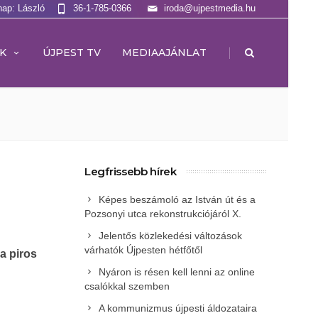
nap: László
36-1-785-0366
iroda@ujpestmedia.hu
|
K
ÚJPEST TV
MEDIAAJÁNLAT
Legfrissebb hírek
Képes beszámoló az István út és a
Pozsonyi utca rekonstrukciójáról X.
Jelentős közlekedési változások
várhatók Újpesten hétfőtől
 a piros
Nyáron is résen kell lenni az online
csalókkal szemben
A kommunizmus újpesti áldozataira