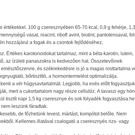
értékekkel. 100 g cseresznyében 65-70 kcal, 0,9 g fehérje, 1,3 
nnyiségű vasat, niacint, ribofl avint, biotint, pantotensavat, fo
én hozzájárul a fogak és a csontok fejlődéséhez,
 Értékes karotonoidokat tartalmaz, mint a béta-karotin, lutein,
ő, az ízületi panaszokra is kedvezően hat. Összetevőinek
z emésztőszervre, és székrekedésre is jó a magas rosttartalma v
egnyugtató, bőrtisztító, a hormontermelést optimalizálja.
kenti a vér húgysavtartalmát. Legjobb, ha evés előtt fogyasztjuk
ák, mert a cukortartalom nagy része cellulóz. A tavaszi egy hó
 tisztít napi 1,5 kg cseresznye és sok folyadék fogyasztása he
, nem leszünk fáradtak.
ékesebb, de főzhetünk levest, mártást, kompótot belőle. Nem
ekből. Kellemes illatával csalogató a cseresznyés rizs- vagy