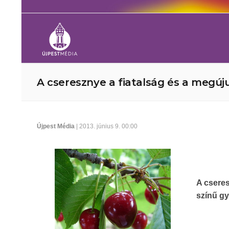
A cseresznye a fiatalság és a megúju
Újpest Média
| 2013. június 9. 00:00
A cseres
színű gy