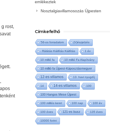
emlékeztek
Nosztalgiavillamosozás Újpesten
g rost,
Címkefelhő
lsavat
'56-os forradalom
(V)észjelzés
- Rálátás Kiállítás Kiállítás
1 év
10 millió fa
10 millió Fa Alapítvány
égett.
10 millió fa Újpest-Káposztásmegyer
12-es villamos
13. havi nyugdíj
,
14-es villamos
14
100
napos
100 Hangos Mese Újpest
tenként
100 milliós keret
100 nap
100 év
121-es busz
100 éves
135 éves
10000 forint