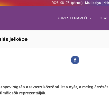
2026. 08. 07. (péntek) |
Ma: Ibolya
| Hol
ÚJPESTI NAPLÓ
HÍRE
lás jelképe
znyevirágzás a tavaszt köszönti. Itt a nyár, a meleg érzését
ümölcsök reprezentálják.