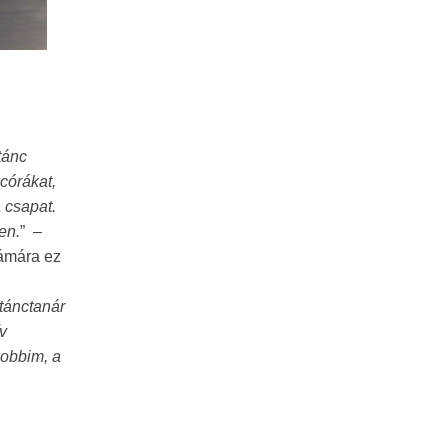
tánc
córákat,
 csapat.
en.
” –
zámára ez
 tánctanár
v
hobbim, a