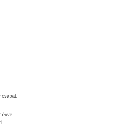
y csapat,
7 évvel
i