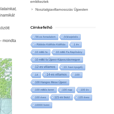
emlékeztek
atainkat,
Nosztalgiavillamosozás Újpesten
dinamikát
Címkefelhő
között
'56-os forradalom
(V)észjelzés
 – mondta
- Rálátás Kiállítás Kiállítás
1 év
10 millió fa
10 millió Fa Alapítvány
10 millió fa Újpest-Káposztásmegyer
12-es villamos
13. havi nyugdíj
14-es villamos
14
100
100 Hangos Mese Újpest
100 milliós keret
100 nap
100 év
121-es busz
100 éves
135 éves
10000 forint