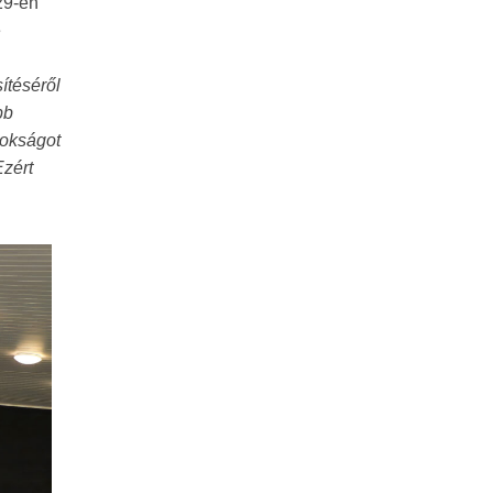
29-én
e
ítéséről
bb
nokságot
Ezért