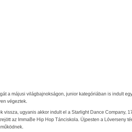
gát a májusi világbajnokságon, junior kategóriában is indult eg
yen végeztek.
k vissza, ugyanis akkor indult el a Starlight Dance Company, 1
trejött az ImmaBe Hip Hop Tánciskola. Újpesten a Lóverseny tér
n működnek.