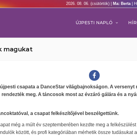
2026. 08. 06. (csütörtök) |
Ma: Berta
| H
ÚJPESTI NAPLÓ
HÍR
ák magukat
újpesti csapata a DanceStar világbajnokságon. A versenyt
rendezték meg. A táncosok most az évzáró gálára és a nyár
oktatóval, a csapat felkészítőjével beszélgettünk.
apat még a múlt év szeptemberében kezdte meg a felkészülést
 indulók között, és profi kategóriában mérhetik össze tudásukat a