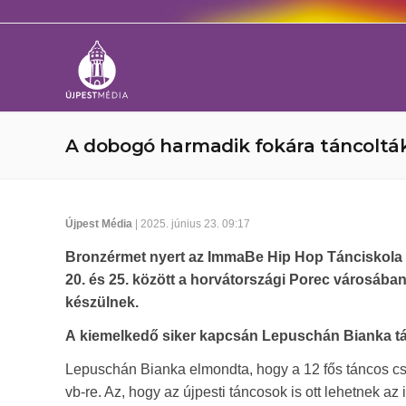
A dobogó harmadik fokára táncolt
Újpest Média
| 2025. június 23. 09:17
Bronzérmet nyert az ImmaBe Hip Hop Tánciskola 
20. és 25. között a horvátországi Porec
városában 
készülnek.
A kiemelkedő siker kapcsán Lepuschán Bianka tánc
Lepuschán Bianka elmondta, hogy a 12 fős táncos cs
vb-re. Az, hogy az újpesti táncosok is ott lehetnek az