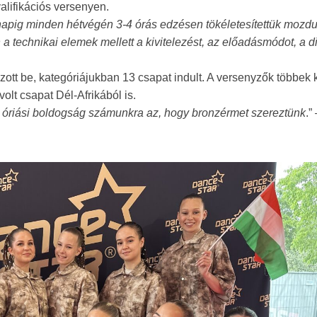
alifikációs versenyen.
apig minden hétvégén 3-4 órás edzésen tökéletesítettük mozdul
 a technikai elemek mellett a kivitelezést, az előadásmódot, a 
ott be, kategóriájukban 13 csapat indult. A versenyzők többek 
olt csapat Dél-Afrikából is.
s óriási boldogság számunkra az, hogy bronzérmet szereztünk
.”