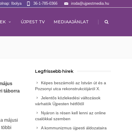
olnap: Ibolya
36-1-785-0366
iroda@ujpestmedia.hu
|
EK
ÚJPEST TV
MEDIAAJÁNLAT
Legfrissebb hírek
Képes beszámoló az István út és a
 május
Pozsonyi utca rekonstrukciójáról X.
i táborra
Jelentős közlekedési változások
várhatók Újpesten hétfőtől
Nyáron is résen kell lenni az online
csalókkal szemben
 a májusi
 többi
A kommunizmus újpesti áldozataira