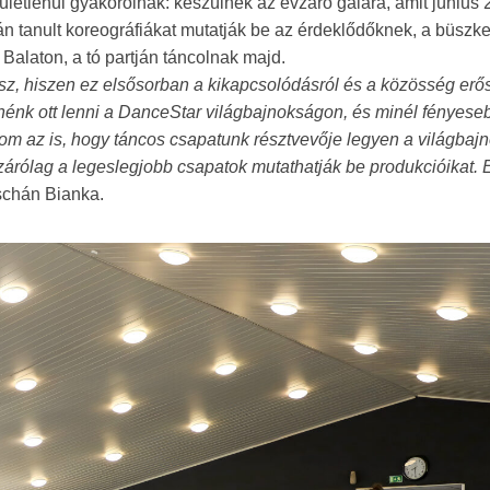
letlenül gyakorolnak: készülnek az évzáró gálára, amit június 
tanult koreográfiákat mutatják be az érdeklődőknek, a büszk
Balaton, a tó partján táncolnak majd.
esz, hiszen ez elsősorban a kikapcsolódásról és a közösség erős
retnénk ott lenni a DanceStar világbajnokságon, és minél fényese
m az is, hogy táncos csapatunk résztvevője legyen a világbaj
rólag a legeslegjobb csapatok mutathatják be produkcióikat. 
uschán Bianka.