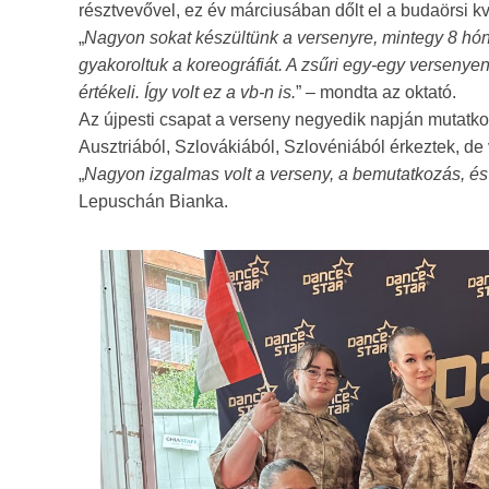
résztvevővel, ez év márciusában dőlt el a budaörsi kv
„
Nagyon sokat készültünk a versenyre, mintegy 8 hón
gyakoroltuk a koreográfiát. A zsűri egy-egy versenyen
értékeli. Így volt ez a vb-n is.
” – mondta az oktató.
Az újpesti csapat a verseny negyedik napján mutatkoz
Ausztriából, Szlovákiából, Szlovéniából érkeztek, de v
„
Nagyon izgalmas volt a verseny, a bemutatkozás, é
Lepuschán Bianka.