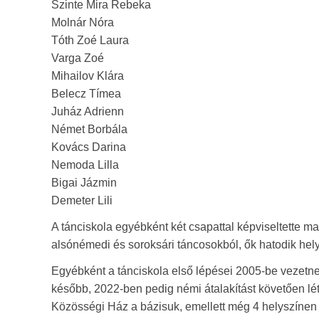
Szinte Mira Rebeka
Molnár Nóra
Tóth Zoé Laura
Varga Zoé
Mihailov Klára
Belecz Tímea
Juház Adrienn
Német Borbála
Kovács Darina
Nemoda Lilla
Bigai Jázmin
Demeter Lili
A tánciskola egyébként két csapattal képviseltette ma
alsónémedi és soroksári táncosokból, ők hatodik hel
Egyébként a tánciskola első lépései 2005-be vezetne
később, 2022-ben pedig némi átalakítást követően lé
Közösségi Ház a bázisuk, emellett még 4 helyszíne