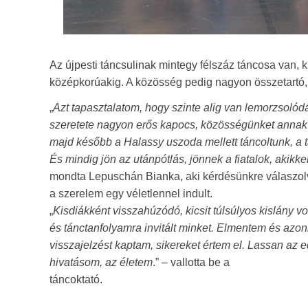
Az újpesti táncsulinak mintegy félszáz táncosa van,
középkorúakig. A közösség pedig nagyon összetartó, 
„
Azt tapasztalatom, hogy szinte alig van lemorzsolódá
szeretete nagyon erős kapocs, közösségünket annak id
majd később a Halassy uszoda mellett táncoltunk, a 
És mindig jön az utánpótlás, jönnek a fiatalok, akikk
mondta Lepuschán Bianka, aki kérdésünkre válaszolv
a szerelem egy véletlennel indult.
„
Kisdiákként visszahúzódó, kicsit túlsúlyos kislány v
és tánctanfolyamra invitált minket. Elmentem és azo
visszajelzést kaptam, sikereket értem el. Lassan az 
hivatásom, az életem
.” – vallotta be a
táncoktató.