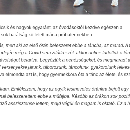
 kicsik és nagyok egyaránt, az óvodásoktól kezdve egészen a
sok barátság köttetett már a próbatermekben.
s, mert aki az első órán beleszeret ebbe a táncba, az marad. A 
ején még a Covid sem zilálta szét: akkor online tartottuk a tán
távolságot betartva. Legyőztük a nehézségeket, és megmaradt a
el versenyekre járunk, táborozunk, táncolunk, gyakorolunk lelkes
a elmondta azt is, hogy gyermekkora óta a tánc az élete, és s
oltam. Emlékszem, hogy az egyik testnevelés óránkra bejött egy
nnal beleszerettem ebbe a műfajba. Később az órákon sok pozití
edző asszisztense lettem, majd végül én magam is oktató. Ez a 