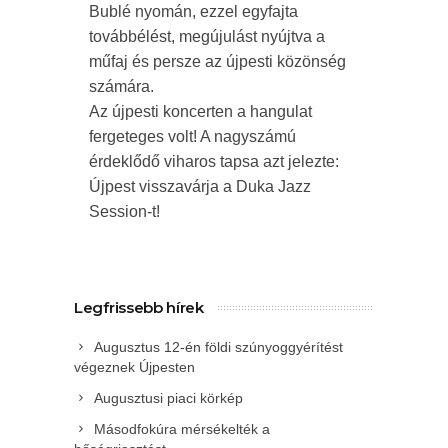
Bublé nyomán, ezzel egyfajta
továbbélést, megújulást nyújtva a
műfaj és persze az újpesti közönség
számára.
Az újpesti koncerten a hangulat
fergeteges volt! A nagyszámú
érdeklődő viharos tapsa azt jelezte:
Újpest visszavárja a Duka Jazz
Session-t!
Legfrissebb hírek
Augusztus 12-én földi szúnyoggyérítést
végeznek Újpesten
Augusztusi piaci körkép
Másodfokúra mérsékelték a