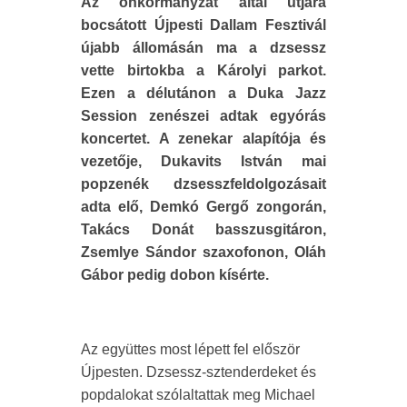
Az önkormányzat által útjára
bocsátott Újpesti Dallam Fesztivál
újabb állomásán ma a dzsessz
vette birtokba a Károlyi parkot.
Ezen a délutánon a Duka Jazz
Session zenészei adtak egyórás
koncertet. A zenekar alapítója és
vezetője, Dukavits István mai
popzenék dzsesszfeldolgozásait
adta elő, Demkó Gergő zongorán,
Takács Donát basszusgitáron,
Zsemlye Sándor szaxofonon, Oláh
Gábor pedig dobon kísérte.
Az együttes most lépett fel először
Újpesten. Dzsessz-sztenderdeket és
popdalokat szólaltattak meg Michael