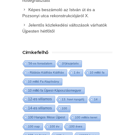
hőségriasztást
Képes beszámoló az István út és a
Pozsonyi utca rekonstrukciójáról X.
Jelentős közlekedési változások várhatók
Újpesten hétfőtől
Címkefelhő
'56-os forradalom
(V)észjelzés
- Rálátás Kiállítás Kiállítás
1 év
10 millió fa
10 millió Fa Alapítvány
10 millió fa Újpest-Káposztásmegyer
12-es villamos
13. havi nyugdíj
14
14-es villamos
100
100 Hangos Mese Újpest
100 milliós keret
100 nap
100 év
100 éves